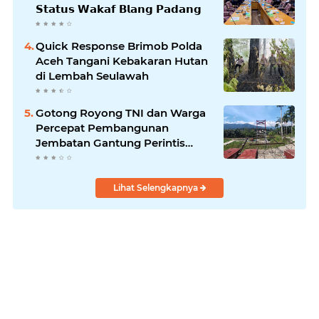
𝗦𝘁𝗮𝘁𝘂𝘀 𝗪𝗮𝗸𝗮𝗳 𝗕𝗹𝗮𝗻𝗴 𝗣𝗮𝗱𝗮𝗻𝗴
Quick Response Brimob Polda
Aceh Tangani Kebakaran Hutan
di Lembah Seulawah
Gotong Royong TNI dan Warga
Percepat Pembangunan
Jembatan Gantung Perintis
Kuta Ujung Aceh Tenggara
Lihat Selengkapnya