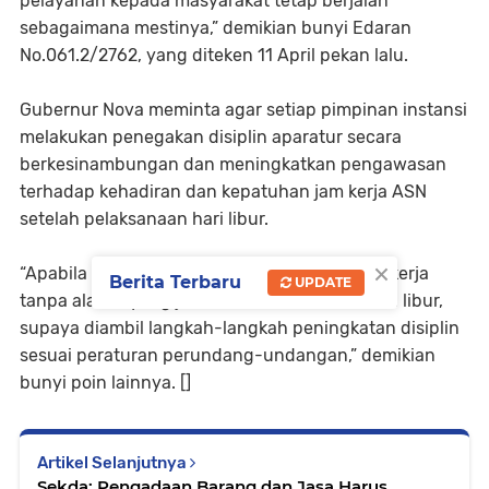
pelayanan kepada masyarakat tetap berjalan
sebagaimana mestinya,” demikian bunyi Edaran
No.061.2/2762, yang diteken 11 April pekan lalu.
Gubernur Nova meminta agar setiap pimpinan instansi
melakukan penegakan disiplin aparatur secara
berkesinambungan dan meningkatkan pengawasan
terhadap kehadiran dan kepatuhan jam kerja ASN
setelah pelaksanaan hari libur.
×
“Apabila terdapat pegawai yang tidak masuk kerja
Berita Terbaru
UPDATE
tanpa alasan yang jelas setelah melaksanakan libur,
supaya diambil langkah-langkah peningkatan disiplin
sesuai peraturan perundang-undangan,” demikian
bunyi poin lainnya. []
Artikel Selanjutnya
Sekda: Pengadaan Barang dan Jasa Harus