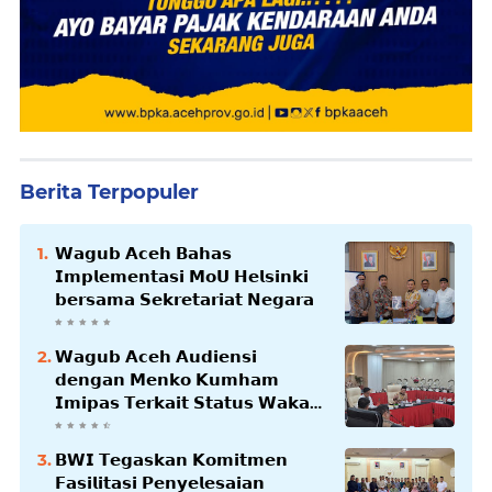
Berita Terpopuler
𝗪𝗮𝗴𝘂𝗯 𝗔𝗰𝗲𝗵 𝗕𝗮𝗵𝗮𝘀
𝗜𝗺𝗽𝗹𝗲𝗺𝗲𝗻𝘁𝗮𝘀𝗶 𝗠𝗼𝗨 𝗛𝗲𝗹𝘀𝗶𝗻𝗸𝗶
𝗯𝗲𝗿𝘀𝗮𝗺𝗮 𝗦𝗲𝗸𝗿𝗲𝘁𝗮𝗿𝗶𝗮𝘁 𝗡𝗲𝗴𝗮𝗿𝗮
𝗪𝗮𝗴𝘂𝗯 𝗔𝗰𝗲𝗵 𝗔𝘂𝗱𝗶𝗲𝗻𝘀𝗶
𝗱𝗲𝗻𝗴𝗮𝗻 𝗠𝗲𝗻𝗸𝗼 𝗞𝘂𝗺𝗵𝗮𝗺
𝗜𝗺𝗶𝗽𝗮𝘀 𝗧𝗲𝗿𝗸𝗮𝗶𝘁 𝗦𝘁𝗮𝘁𝘂𝘀 𝗪𝗮𝗸𝗮𝗳
𝗕𝗹𝗮𝗻𝗴𝗽𝗮𝗱𝗮𝗻𝗴
𝗕𝗪𝗜 𝗧𝗲𝗴𝗮𝘀𝗸𝗮𝗻 𝗞𝗼𝗺𝗶𝘁𝗺𝗲𝗻
𝗙𝗮𝘀𝗶𝗹𝗶𝘁𝗮𝘀𝗶 𝗣𝗲𝗻𝘆𝗲𝗹𝗲𝘀𝗮𝗶𝗮𝗻