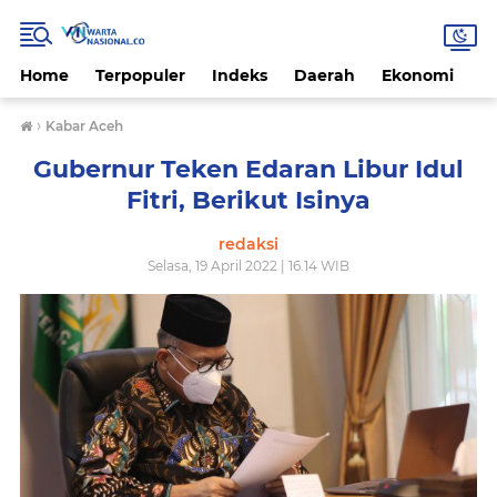
Home
Terpopuler
Indeks
Daerah
Ekonomi
H
›
Kabar Aceh
Gubernur Teken Edaran Libur Idul
Fitri, Berikut Isinya
redaksi
Selasa, 19 April 2022 | 16.14 WIB