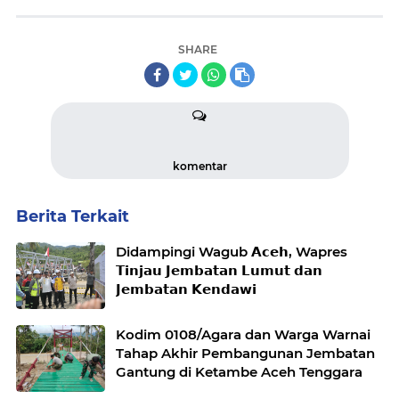
SHARE
komentar
Berita Terkait
Didampingi Wagub 𝗔𝗰𝗲𝗵, Wapres
𝗧𝗶𝗻𝗷𝗮𝘂 𝗝𝗲𝗺𝗯𝗮𝘁𝗮𝗻 𝗟𝘂𝗺𝘂𝘁 𝗱𝗮𝗻
𝗝𝗲𝗺𝗯𝗮𝘁𝗮𝗻 𝗞𝗲𝗻𝗱𝗮𝘄𝗶
Kodim 0108/Agara dan Warga Warnai
Tahap Akhir Pembangunan Jembatan
Gantung di Ketambe Aceh Tenggara