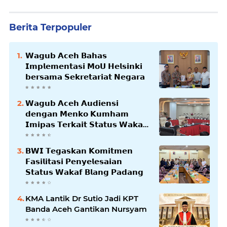
Berita Terpopuler
𝗪𝗮𝗴𝘂𝗯 𝗔𝗰𝗲𝗵 𝗕𝗮𝗵𝗮𝘀
𝗜𝗺𝗽𝗹𝗲𝗺𝗲𝗻𝘁𝗮𝘀𝗶 𝗠𝗼𝗨 𝗛𝗲𝗹𝘀𝗶𝗻𝗸𝗶
𝗯𝗲𝗿𝘀𝗮𝗺𝗮 𝗦𝗲𝗸𝗿𝗲𝘁𝗮𝗿𝗶𝗮𝘁 𝗡𝗲𝗴𝗮𝗿𝗮
𝗪𝗮𝗴𝘂𝗯 𝗔𝗰𝗲𝗵 𝗔𝘂𝗱𝗶𝗲𝗻𝘀𝗶
𝗱𝗲𝗻𝗴𝗮𝗻 𝗠𝗲𝗻𝗸𝗼 𝗞𝘂𝗺𝗵𝗮𝗺
𝗜𝗺𝗶𝗽𝗮𝘀 𝗧𝗲𝗿𝗸𝗮𝗶𝘁 𝗦𝘁𝗮𝘁𝘂𝘀 𝗪𝗮𝗸𝗮𝗳
𝗕𝗹𝗮𝗻𝗴𝗽𝗮𝗱𝗮𝗻𝗴
𝗕𝗪𝗜 𝗧𝗲𝗴𝗮𝘀𝗸𝗮𝗻 𝗞𝗼𝗺𝗶𝘁𝗺𝗲𝗻
𝗙𝗮𝘀𝗶𝗹𝗶𝘁𝗮𝘀𝗶 𝗣𝗲𝗻𝘆𝗲𝗹𝗲𝘀𝗮𝗶𝗮𝗻
𝗦𝘁𝗮𝘁𝘂𝘀 𝗪𝗮𝗸𝗮𝗳 𝗕𝗹𝗮𝗻𝗴 𝗣𝗮𝗱𝗮𝗻𝗴
KMA Lantik Dr Sutio Jadi KPT
Banda Aceh Gantikan Nursyam