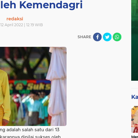
Oleh Kemendagri
redaksi
 12 April 2022 | 12.19 WIB
SHARE
Ka
g adalah salah satu dari 13
arannya dinilai sukses oleh
Mer