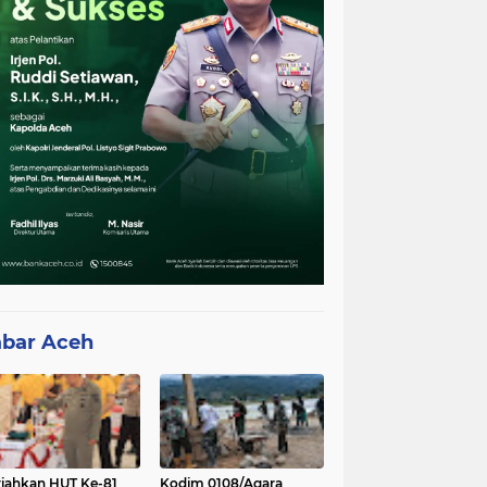
bar Aceh
iahkan HUT Ke-81
Kodim 0108/Agara