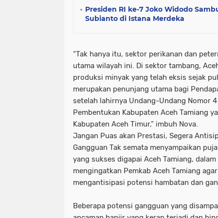
Presiden RI ke-7 Joko Widodo Samb
Subianto di Istana Merdeka
“Tak hanya itu, sektor perikanan dan pet
utama wilayah ini. Di sektor tambang, Ace
produksi minyak yang telah eksis sejak pu
merupakan penunjang utama bagi Pendapat
setelah lahirnya Undang-Undang Nomor 4
Pembentukan Kabupaten Aceh Tamiang ya
Kabupaten Aceh Timur,” imbuh Nova.
Jangan Puas akan Prestasi, Segera Antisi
Gangguan Tak semata menyampaikan puja-p
yang sukses digapai Aceh Tamiang, dalam
mengingatkan Pemkab Aceh Tamiang agar ti
mengantisipasi potensi hambatan dan ga
Beberapa potensi gangguan yang disampai
ancaman banjir yang kerap terjadi dan hin