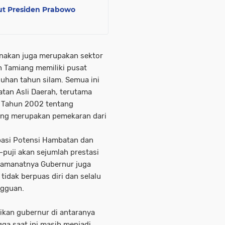
ut Presiden Prabowo
ernakan juga merupakan sektor
h Tamiang memiliki pusat
luhan tahun silam. Semua ini
an Asli Daerah, terutama
 Tahun 2002 tentang
ng merupakan pemekaran dari
pasi Potensi Hambatan dan
uji akan sejumlah prestasi
 amanatnya Gubernur juga
dak berpuas diri dan selalu
ngguan.
kan gubernur di antaranya
gga saat ini masih menjadi