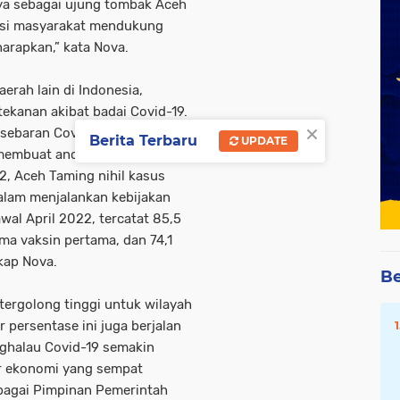
a sebagai ujung tombak Aceh
ipasi masyarakat mendukung
rapkan,” kata Nova.
rah lain di Indonesia,
ekanan akibat badai Covid-19.
×
sebaran Covid-19 berhasil
Berita Terbaru
UPDATE
 membuat ancaman Covid-19
2, Aceh Taming nihil kasus
dalam menjalankan kebijakan
al April 2022, tercatat 85,5
a vaksin pertama, dan 74,1
kap Nova.
Be
ergolong tinggi untuk wilayah
persentase ini juga berjalan
ghalau Covid-19 semakin
r ekonomi yang sempat
ebagai Pimpinan Pemerintah