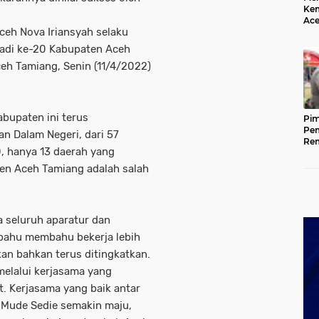
Kem
Ace
ceh Nova Iriansyah selaku
Mem
da
Jadi ke-20 Kabupaten Aceh
eh Tamiang, Senin (11/4/2022)
abupaten ini terus
Pim
Pem
n Dalam Negeri, dari 57
Rem
, hanya 13 daerah yang
Kap
Ada
en Aceh Tamiang adalah salah
Ke
a seluruh aparatur dan
 bahu membahu bekerja lebih
nkan bahkan terus ditingkatkan.
 melalui kerjasama yang
. Kerjasama yang baik antar
Mude Sedie semakin maju,