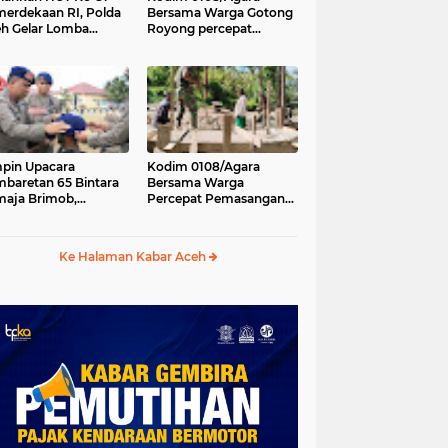
erdekaan RI, Polda
Bersama Warga Gotong
h Gelar Lomba
Royong percepat
asak Nasi Goreng
pembangunan
n Aneka Minuman
Jembatan Gantung di
Desa Gulo Aceh
Tenggara
pin Upacara
Kodim 0108/Agara
baretan 65 Bintara
Bersama Warga
aja Brimob,
Percepat Pemasangan
olda Aceh: Baret
Tiang Pylon Jembatan
lah Simbol
Gantung di Desa Lawe
hormatan
Ger-Ger Aceh Tenggara
Ke Halaman Kabar Aceh