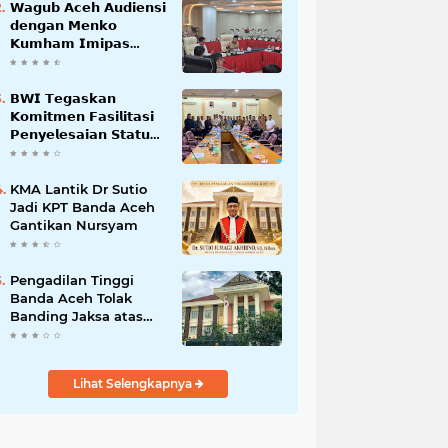
𝗪𝗮𝗴𝘂𝗯 𝗔𝗰𝗲𝗵 𝗔𝘂𝗱𝗶𝗲𝗻𝘀𝗶
𝗱𝗲𝗻𝗴𝗮𝗻 𝗠𝗲𝗻𝗸𝗼
𝗞𝘂𝗺𝗵𝗮𝗺 𝗜𝗺𝗶𝗽𝗮𝘀
𝗧𝗲𝗿𝗸𝗮𝗶𝘁 𝗦𝘁𝗮𝘁𝘂𝘀 𝗪𝗮𝗸𝗮𝗳
𝗕𝗹𝗮𝗻𝗴𝗽𝗮𝗱𝗮𝗻𝗴
𝗕𝗪𝗜 𝗧𝗲𝗴𝗮𝘀𝗸𝗮𝗻
𝗞𝗼𝗺𝗶𝘁𝗺𝗲𝗻 𝗙𝗮𝘀𝗶𝗹𝗶𝘁𝗮𝘀𝗶
𝗣𝗲𝗻𝘆𝗲𝗹𝗲𝘀𝗮𝗶𝗮𝗻 𝗦𝘁𝗮𝘁𝘂𝘀
𝗪𝗮𝗸𝗮𝗳 𝗕𝗹𝗮𝗻𝗴 𝗣𝗮𝗱𝗮𝗻𝗴
KMA Lantik Dr Sutio
Jadi KPT Banda Aceh
Gantikan Nursyam
Pengadilan Tinggi
Banda Aceh Tolak
Banding Jaksa atas
Putusan Bebas Kasus
Korupsi Wastafel
Lihat Selengkapnya