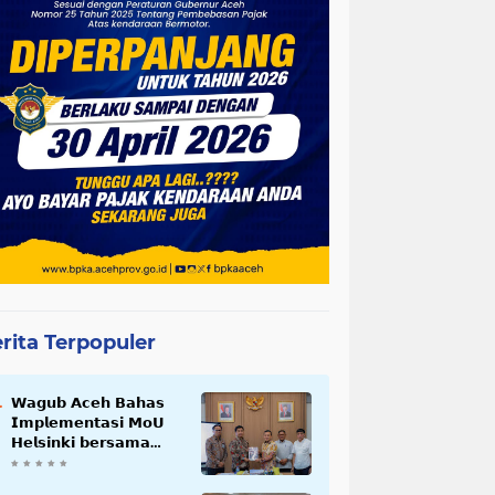
rita Terpopuler
𝗪𝗮𝗴𝘂𝗯 𝗔𝗰𝗲𝗵 𝗕𝗮𝗵𝗮𝘀
𝗜𝗺𝗽𝗹𝗲𝗺𝗲𝗻𝘁𝗮𝘀𝗶 𝗠𝗼𝗨
𝗛𝗲𝗹𝘀𝗶𝗻𝗸𝗶 𝗯𝗲𝗿𝘀𝗮𝗺𝗮
𝗦𝗲𝗸𝗿𝗲𝘁𝗮𝗿𝗶𝗮𝘁 𝗡𝗲𝗴𝗮𝗿𝗮