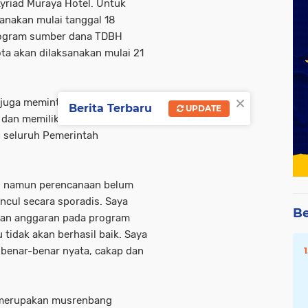
Kyriad Muraya Hotel. Untuk
anakan mulai tanggal 18
program sumber dana TDBH
a akan dilaksanakan mulai 21
×
 juga meminta agar program
Berita Terbaru
UPDATE
an memiliki sinergitas, baik
 seluruh Pemerintah
g, namun perencanaan belum
ncul secara sporadis. Saya
Be
ikan anggaran pada program
 tidak akan berhasil baik. Saya
 benar-benar nyata, cakap dan
 merupakan musrenbang