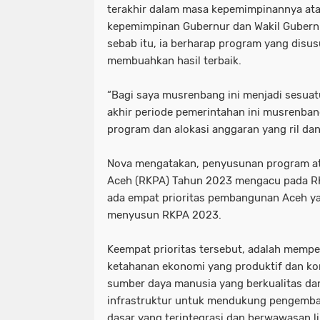
terakhir dalam masa kepemimpinannya at
kepemimpinan Gubernur dan Wakil Gubernu
sebab itu, ia berharap program yang dis
membuahkan hasil terbaik.
“Bagi saya musrenbang ini menjadi sesua
akhir periode pemerintahan ini musrenb
program dan alokasi anggaran yang ril dan 
Nova mengatakan, penyusunan program at
Aceh (RKPA) Tahun 2023 mengacu pada RK
ada empat prioritas pembangunan Aceh y
menyusun RKPA 2023.
Keempat prioritas tersebut, adalah memp
ketahanan ekonomi yang produktif dan ko
sumber daya manusia yang berkualitas da
infrastruktur untuk mendukung pengemb
dasar yang terintegrasi dan berwawasan 