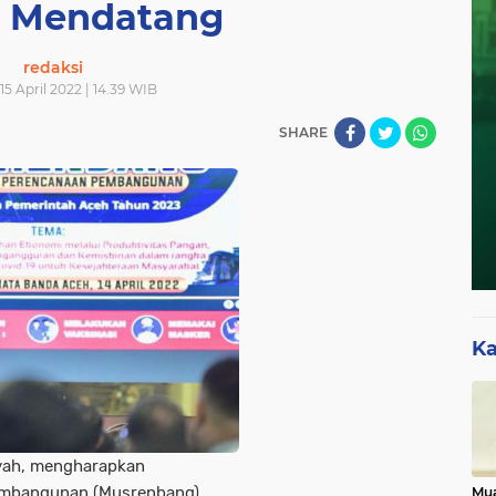
 Mendatang
redaksi
15 April 2022 | 14.39 WIB
SHARE
Ka
syah, mengharapkan
embangunan (Musrenbang)
Mua