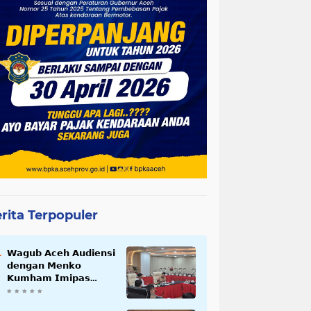
rita Terpopuler
𝗪𝗮𝗴𝘂𝗯 𝗔𝗰𝗲𝗵 𝗔𝘂𝗱𝗶𝗲𝗻𝘀𝗶
𝗱𝗲𝗻𝗴𝗮𝗻 𝗠𝗲𝗻𝗸𝗼
𝗞𝘂𝗺𝗵𝗮𝗺 𝗜𝗺𝗶𝗽𝗮𝘀
𝗧𝗲𝗿𝗸𝗮𝗶𝘁 𝗦𝘁𝗮𝘁𝘂𝘀 𝗪𝗮𝗸𝗮𝗳
𝗕𝗹𝗮𝗻𝗴𝗽𝗮𝗱𝗮𝗻𝗴