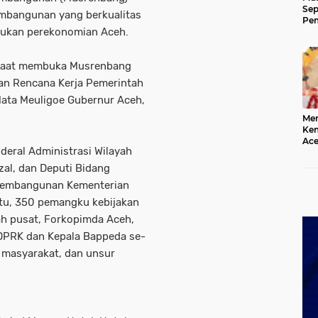
Sep
mbangunan yang berkualitas
Pem
ukan perekonomian Aceh.
Ace
h saat membuka Musrenbang
n Rencana Kerja Pemerintah
ata Meuligoe Gubernur Aceh,
Mer
Kem
Ace
deral Administrasi Wilayah
Mem
da
zal, dan Deputi Bidang
 Pembangunan Kementerian
itu, 350 pemangku kebijakan
tah pusat, Forkopimda Aceh,
 DPRK dan Kepala Bappeda se-
 masyarakat, dan unsur