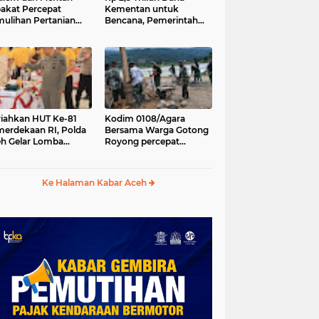
akat Percepat
Kementan untuk
ulihan Pertanian
Bencana, Pemerintah
h Pascabencana
Aceh kelola Rp 9,7 M
iahkan HUT Ke-81
Kodim 0108/Agara
erdekaan RI, Polda
Bersama Warga Gotong
h Gelar Lomba
Royong percepat
asak Nasi Goreng
pembangunan
n Aneka Minuman
Jembatan Gantung di
Desa Gulo Aceh
Ke Halaman Kabar Aceh
Tenggara