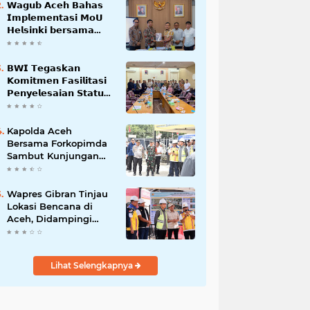
𝗪𝗮𝗴𝘂𝗯 𝗔𝗰𝗲𝗵 𝗕𝗮𝗵𝗮𝘀
𝗜𝗺𝗽𝗹𝗲𝗺𝗲𝗻𝘁𝗮𝘀𝗶 𝗠𝗼𝗨
𝗛𝗲𝗹𝘀𝗶𝗻𝗸𝗶 𝗯𝗲𝗿𝘀𝗮𝗺𝗮
𝗦𝗲𝗸𝗿𝗲𝘁𝗮𝗿𝗶𝗮𝘁 𝗡𝗲𝗴𝗮𝗿𝗮
𝗕𝗪𝗜 𝗧𝗲𝗴𝗮𝘀𝗸𝗮𝗻
𝗞𝗼𝗺𝗶𝘁𝗺𝗲𝗻 𝗙𝗮𝘀𝗶𝗹𝗶𝘁𝗮𝘀𝗶
𝗣𝗲𝗻𝘆𝗲𝗹𝗲𝘀𝗮𝗶𝗮𝗻 𝗦𝘁𝗮𝘁𝘂𝘀
𝗪𝗮𝗸𝗮𝗳 𝗕𝗹𝗮𝗻𝗴 𝗣𝗮𝗱𝗮𝗻𝗴
Kapolda Aceh
Bersama Forkopimda
Sambut Kunjungan
Kerja Wakil Presiden
RI di Kabupaten
Bireuen
Wapres Gibran Tinjau
Lokasi Bencana di
Aceh, Didampingi
Wagub Dek Fadh
Lihat Selengkapnya