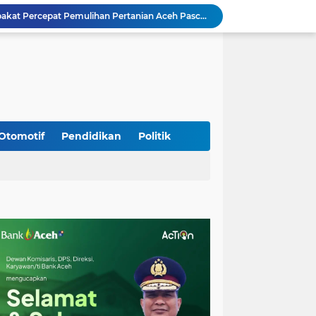
Mualem dan Mentan Sepakat Percepat Pemulihan Pertanian Aceh Pascabencana
Rp 2,5 Triliun Dana Kementan untuk Bencana, Pemerintah Aceh kelola Rp 9,7 M
Meriahkan HUT Ke-81 Kemerdekaan RI, Polda Aceh Gelar Lomba Memasak Nasi Goreng dan Aneka Minuman
Babinsa Simpang Tiga Monitoring Harga Sembako, Pastikan Stabilitas dan Ketersediaan Bahan Pokok
Babinsa Lembah Seulawah Perkuat Sinergi dengan Tenaga Pendidik, Tekankan Pencegahan Kenakalan Remaja dan Bahaya Narkoba
Perkuat Kamtibmas, Babinsa Kuta Cot Glie Aktif Komsos Ajak Warga Jaga Ketertiban Desa
Kodim 0108/Agara Bersama Warga Gotong Royong percepat pembangunan Jembatan Gantung di Desa Gulo Aceh Tenggara
Babinsa Sukamakmur Tanamkan Semangat Belajar, Hadir Langsung di SMAN 1 untuk Motivasi Siswa
Otomotif
Pendidikan
Politik
Jaga Stabilitas Wilayah, Koramil Montasik Intensifkan Patroli Keamanan di Desa Binaan
Kodim 0108/Agara terus kebut pembangunan jembatan Gantung di Ds. Kumbang Jaya, Aceh Tenggara