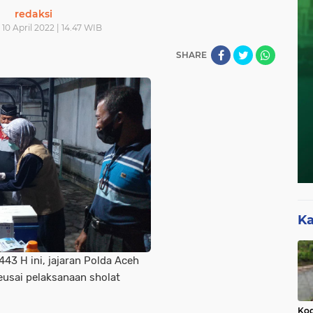
redaksi
10 April 2022 | 14.47 WIB
SHARE
Ka
43 H ini, jajaran Polda Aceh
eusai pelaksanaan sholat
Kod