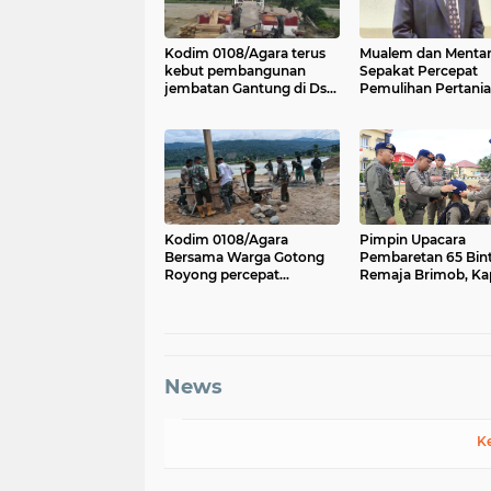
Kodim 0108/Agara terus
Mualem dan Menta
kebut pembangunan
Sepakat Percepat
jembatan Gantung di Ds.
Pemulihan Pertani
Kumbang Jaya, Aceh
Aceh Pascabencan
Tenggara
Kodim 0108/Agara
Pimpin Upacara
Bersama Warga Gotong
Pembaretan 65 Bin
Royong percepat
Remaja Brimob, Ka
pembangunan Jembatan
Aceh: Baret Adalah
Gantung di Desa Gulo
Simbol Kehormata
Aceh Tenggara
News
K