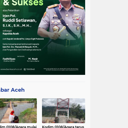
bar Aceh
im 0108/Agara mulai
Kodim 0108/Agara terus