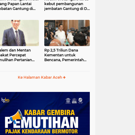
ang Papan Lantai
kebut pembangunan
batan Gantung di
jembatan Gantung di Ds.
a Ujung Agara
Kumbang Jaya, Aceh
Tenggara
lem dan Mentan
Rp 2,5 Triliun Dana
akat Percepat
Kementan untuk
ulihan Pertanian
Bencana, Pemerintah
h Pascabencana
Aceh kelola Rp 9,7 M
Ke Halaman Kabar Aceh