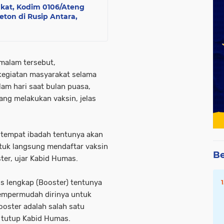
akat, Kodim 0106/Ateng
on di Rusip Antara,
 malam tersebut,
kegiatan masyarakat selama
lam hari saat bulan puasa,
ang melakukan vaksin, jelas
di tempat ibadah tentunya akan
uk langsung mendaftar vaksin
Be
ster, ujar Kabid Humas.
is lengkap (Booster) tentunya
mempermudah dirinya untuk
ooster adalah salah satu
 tutup Kabid Humas.