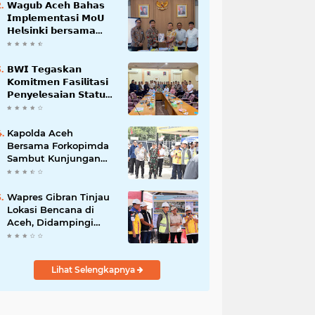
𝗪𝗮𝗴𝘂𝗯 𝗔𝗰𝗲𝗵 𝗕𝗮𝗵𝗮𝘀
𝗜𝗺𝗽𝗹𝗲𝗺𝗲𝗻𝘁𝗮𝘀𝗶 𝗠𝗼𝗨
𝗛𝗲𝗹𝘀𝗶𝗻𝗸𝗶 𝗯𝗲𝗿𝘀𝗮𝗺𝗮
𝗦𝗲𝗸𝗿𝗲𝘁𝗮𝗿𝗶𝗮𝘁 𝗡𝗲𝗴𝗮𝗿𝗮
𝗕𝗪𝗜 𝗧𝗲𝗴𝗮𝘀𝗸𝗮𝗻
𝗞𝗼𝗺𝗶𝘁𝗺𝗲𝗻 𝗙𝗮𝘀𝗶𝗹𝗶𝘁𝗮𝘀𝗶
𝗣𝗲𝗻𝘆𝗲𝗹𝗲𝘀𝗮𝗶𝗮𝗻 𝗦𝘁𝗮𝘁𝘂𝘀
𝗪𝗮𝗸𝗮𝗳 𝗕𝗹𝗮𝗻𝗴 𝗣𝗮𝗱𝗮𝗻𝗴
Kapolda Aceh
Bersama Forkopimda
Sambut Kunjungan
Kerja Wakil Presiden
RI di Kabupaten
Bireuen
Wapres Gibran Tinjau
Lokasi Bencana di
Aceh, Didampingi
Wagub Dek Fadh
Lihat Selengkapnya