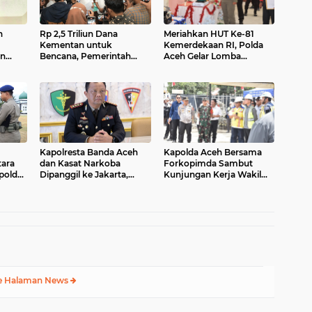
n
Rp 2,5 Triliun Dana
Meriahkan HUT Ke-81
Kementan untuk
Kemerdekaan RI, Polda
an
Bencana, Pemerintah
Aceh Gelar Lomba
a
Aceh kelola Rp 9,7 M
Memasak Nasi Goreng
dan Aneka Minuman
Kapolresta Banda Aceh
Kapolda Aceh Bersama
tara
dan Kasat Narkoba
Forkopimda Sambut
polda
Dipanggil ke Jakarta,
Kunjungan Kerja Wakil
Polda Aceh Tunjuk Plt
Presiden RI di Kabupaten
n
Bireuen
e Halaman News