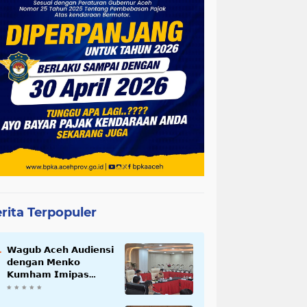
rita Terpopuler
𝗪𝗮𝗴𝘂𝗯 𝗔𝗰𝗲𝗵 𝗔𝘂𝗱𝗶𝗲𝗻𝘀𝗶
𝗱𝗲𝗻𝗴𝗮𝗻 𝗠𝗲𝗻𝗸𝗼
𝗞𝘂𝗺𝗵𝗮𝗺 𝗜𝗺𝗶𝗽𝗮𝘀
𝗧𝗲𝗿𝗸𝗮𝗶𝘁 𝗦𝘁𝗮𝘁𝘂𝘀 𝗪𝗮𝗸𝗮𝗳
𝗕𝗹𝗮𝗻𝗴𝗽𝗮𝗱𝗮𝗻𝗴