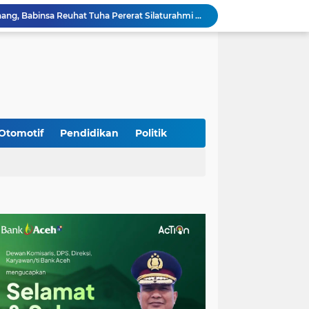
Sambangi Pedagang Pinang, Babinsa Reuhat Tuha Pererat Silaturahmi dengan Warga
Jalin Keakraban dengan Warga, Babinsa Leung Ie Perkuat Komunikasi di Wilayah Binaan
Hadiri Persami di Buengcala, Danramil Kuta Baro Dorong Semangat Kebersamaan Generasi Muda
Rumah Warga Diterpa Angin Kencang, Babinsa Meunasah Lhok Dampingi Penyaluran Bantuan Masa Panik
Sambut HUT ke-81 RI, Koramil Lhoong Bersama Warga Gotong Royong Bersihkan Lingkungan
Kodim 0108/Agara mulai pasang Papan Lantai Jembatan Gantung di Kuta Ujung Agara
Kodim 0108/Agara terus kebut pembangunan jembatan Gantung di Ds. Kumbang Jaya, Aceh Tenggara
Mualem dan Mentan Sepakat Percepat Pemulihan Pertanian Aceh Pascabencana
Otomotif
Pendidikan
Politik
Rp 2,5 Triliun Dana Kementan untuk Bencana, Pemerintah Aceh kelola Rp 9,7 M
Progres Pembangunan Capai 51 Persen, TNI dan Warga Kebutan Pengecoran Lantai Jembatan di Bunga Melur