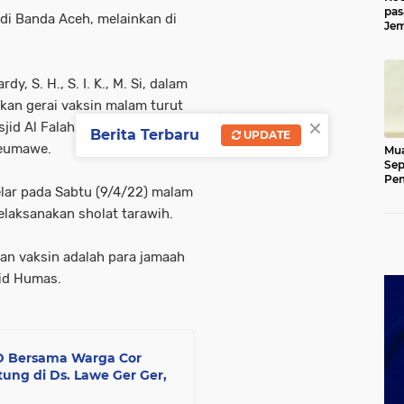
pas
 di Banda Aceh, melainkan di
Jem
Kut
, S. H., S. I. K., M. Si, dalam
kan gerai vaksin malam turut
×
asjid Al Falah, Gampong Keude
Berita Terbaru
UPDATE
seumawe.
Mua
Sep
Pem
lar pada Sabtu (9/4/22) malam
Ace
elaksanakan sholat tarawih.
n vaksin adalah para jamaah
bid Humas.
D Bersama Warga Cor
ung di Ds. Lawe Ger Ger,