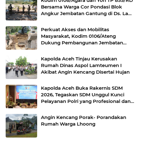
Kodim 0108/Agara dan Yon TP 855/RD
Bersama Warga Cor Pondasi Blok
Angkur Jembatan Gantung di Ds. Lawe
Ger Ger, Aceh Tenggara
Perkuat Akses dan Mobilitas
Masyarakat, Kodim 0106/Ateng
Dukung Pembangunan Jembatan
Beton di Rusip Antara, Aceh Tengah
Kapolda Aceh Tinjau Kerusakan
Rumah Dinas Aspol Lamteumen I
Akibat Angin Kencang Disertai Hujan
Kapolda Aceh Buka Rakernis SDM
2026, Tegaskan SDM Unggul Kunci
Pelayanan Polri yang Profesional dan
Humanis
Angin Kencang Porak- Porandakan
Rumah Warga Lhoong