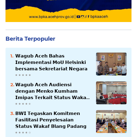
Berita Terpopuler
𝗪𝗮𝗴𝘂𝗯 𝗔𝗰𝗲𝗵 𝗕𝗮𝗵𝗮𝘀
𝗜𝗺𝗽𝗹𝗲𝗺𝗲𝗻𝘁𝗮𝘀𝗶 𝗠𝗼𝗨 𝗛𝗲𝗹𝘀𝗶𝗻𝗸𝗶
𝗯𝗲𝗿𝘀𝗮𝗺𝗮 𝗦𝗲𝗸𝗿𝗲𝘁𝗮𝗿𝗶𝗮𝘁 𝗡𝗲𝗴𝗮𝗿𝗮
𝗪𝗮𝗴𝘂𝗯 𝗔𝗰𝗲𝗵 𝗔𝘂𝗱𝗶𝗲𝗻𝘀𝗶
𝗱𝗲𝗻𝗴𝗮𝗻 𝗠𝗲𝗻𝗸𝗼 𝗞𝘂𝗺𝗵𝗮𝗺
𝗜𝗺𝗶𝗽𝗮𝘀 𝗧𝗲𝗿𝗸𝗮𝗶𝘁 𝗦𝘁𝗮𝘁𝘂𝘀 𝗪𝗮𝗸𝗮𝗳
𝗕𝗹𝗮𝗻𝗴𝗽𝗮𝗱𝗮𝗻𝗴
𝗕𝗪𝗜 𝗧𝗲𝗴𝗮𝘀𝗸𝗮𝗻 𝗞𝗼𝗺𝗶𝘁𝗺𝗲𝗻
𝗙𝗮𝘀𝗶𝗹𝗶𝘁𝗮𝘀𝗶 𝗣𝗲𝗻𝘆𝗲𝗹𝗲𝘀𝗮𝗶𝗮𝗻
𝗦𝘁𝗮𝘁𝘂𝘀 𝗪𝗮𝗸𝗮𝗳 𝗕𝗹𝗮𝗻𝗴 𝗣𝗮𝗱𝗮𝗻𝗴