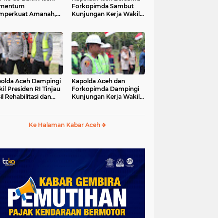
mentum
Forkopimda Sambut
mperkuat Amanah,
Kunjungan Kerja Wakil
numbuhkan
Presiden RI di
erkahan Bagi Aceh
Kabupaten Bireuen
olda Aceh Dampingi
Kapolda Aceh dan
il Presiden RI Tinjau
Forkopimda Dampingi
il Rehabilitasi dan
Kunjungan Kerja Wakil
onstruksi
Presiden RI Gibran
cabencana di Desa
Rakabuming Raka di
dawi, Gayo Lues
Aceh Tengah
Ke Halaman Kabar Aceh