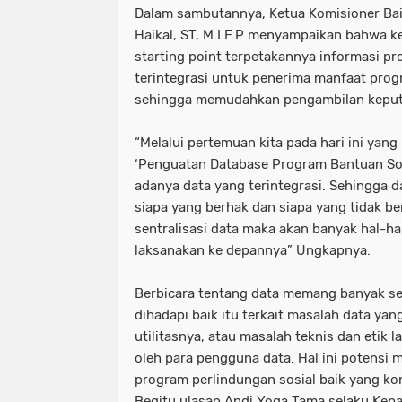
Dalam sambutannya, Ketua Komisioner Ba
Haikal, ST, M.I.F.P menyampaikan bahwa ke
starting point terpetakannya informasi p
terintegrasi untuk penerima manfaat prog
sehingga memudahkan pengambilan keput
“Melalui pertemuan kita pada hari ini ya
‘Penguatan Database Program Bantuan Sosi
adanya data yang terintegrasi. Sehingga 
siapa yang berhak dan siapa yang tidak b
sentralisasi data maka akan banyak hal-h
laksanakan ke depannya” Ungkapnya.
Berbicara tentang data memang banyak sek
dihadapi baik itu terkait masalah data ya
utilitasnya, atau masalah teknis dan etik 
oleh para pengguna data. Hal ini potensi
program perlindungan sosial baik yang ko
Begitu ulasan Andi Yoga Tama selaku Kep