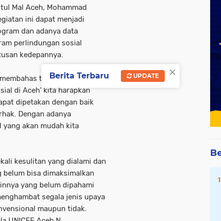
itul Mal Aceh, Mohammad
giatan ini dapat menjadi
rogram dan adanya data
ram perlindungan sosial
usan kedepannya.
×
Berita Terbaru
UPDATE
ng membahas tentang
al di Aceh’ kita harapkan
dapat dipetakan dengan baik
erhak. Dengan adanya
al yang akan mudah kita
Be
ali kesulitan yang dialami dan
ng belum bisa dimaksimalkan
lainnya yang belum dipahami
 menghambat segala jenis upaya
nvensional maupun tidak.
ala UNICEF Aceh.N