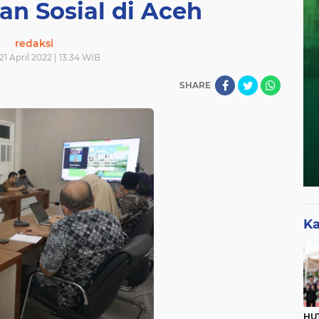
an Sosial di Aceh
redaksi
21 April 2022 | 13.34 WIB
SHARE
Ka
HUT