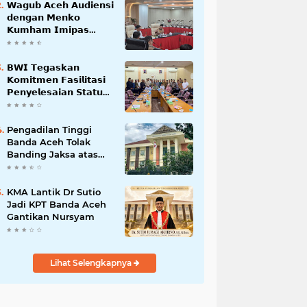
𝗪𝗮𝗴𝘂𝗯 𝗔𝗰𝗲𝗵 𝗔𝘂𝗱𝗶𝗲𝗻𝘀𝗶
𝗱𝗲𝗻𝗴𝗮𝗻 𝗠𝗲𝗻𝗸𝗼
𝗞𝘂𝗺𝗵𝗮𝗺 𝗜𝗺𝗶𝗽𝗮𝘀
𝗧𝗲𝗿𝗸𝗮𝗶𝘁 𝗦𝘁𝗮𝘁𝘂𝘀 𝗪𝗮𝗸𝗮𝗳
𝗕𝗹𝗮𝗻𝗴𝗽𝗮𝗱𝗮𝗻𝗴
𝗕𝗪𝗜 𝗧𝗲𝗴𝗮𝘀𝗸𝗮𝗻
𝗞𝗼𝗺𝗶𝘁𝗺𝗲𝗻 𝗙𝗮𝘀𝗶𝗹𝗶𝘁𝗮𝘀𝗶
𝗣𝗲𝗻𝘆𝗲𝗹𝗲𝘀𝗮𝗶𝗮𝗻 𝗦𝘁𝗮𝘁𝘂𝘀
𝗪𝗮𝗸𝗮𝗳 𝗕𝗹𝗮𝗻𝗴 𝗣𝗮𝗱𝗮𝗻𝗴
Pengadilan Tinggi
Banda Aceh Tolak
Banding Jaksa atas
Putusan Bebas Kasus
Korupsi Wastafel
KMA Lantik Dr Sutio
Jadi KPT Banda Aceh
Gantikan Nursyam
Lihat Selengkapnya