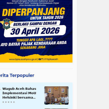
rita Terpopuler
𝗪𝗮𝗴𝘂𝗯 𝗔𝗰𝗲𝗵 𝗕𝗮𝗵𝗮𝘀
𝗜𝗺𝗽𝗹𝗲𝗺𝗲𝗻𝘁𝗮𝘀𝗶 𝗠𝗼𝗨
𝗛𝗲𝗹𝘀𝗶𝗻𝗸𝗶 𝗯𝗲𝗿𝘀𝗮𝗺𝗮
𝗦𝗲𝗸𝗿𝗲𝘁𝗮𝗿𝗶𝗮𝘁 𝗡𝗲𝗴𝗮𝗿𝗮