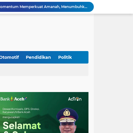
Silaturahmi Lintas Sektor di Kuta Alam, TNI–Polri dan Desa Perkokoh Kebersamaan
Babinsa Peukan Bada Hadiri Rapat Lanjutan HUT RI ke-81, Perkuat Sinergi Lintas Sektor
jid Raya Gelar Acara Lepas Sambut Danramil
Dukung Generasi Sehat, Babinsa Seulimeum Dampingi Imunisasi Campak di Tanoh Abee
Di Pinggir Sawah, Babinsa Lhoong Pererat Kedekatan dengan Masyarakat Desa Gle Bruek
Kapolda Aceh Bersama Forkopimda Sambut Kunjungan Kerja Wakil Presiden RI di Kabupaten Bireuen
Kapolda Aceh Dampingi Wakil Presiden RI Tinjau Hasil Rehabilitasi dan Rekonstruksi Pascabencana di Desa Kendawi, Gayo Lues
Kapolda Aceh dan Forkopimda Dampingi Kunjungan Kerja Wakil Presiden RI Gibran Rakabuming Raka di Aceh Tengah
Otomotif
Pendidikan
Politik
Kak Na Promosi Wisata Surfing dan Hadiri Perayaan HUT 53 tahun BAS Simeulue
HUT ke-53 Bank Aceh: Momentum Memperkuat Amanah, Menumbuhkan Keberkahan Bagi Aceh