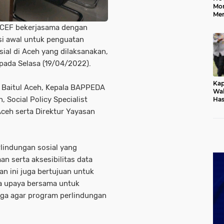
Mo
Me
Me
ICEF bekerjasama dengan
Keb
usi awal untuk penguatan
ial di Aceh yang dilaksanakan,
 pada Selasa (19/04/2022).
Kap
r Baitul Aceh, Kepala BAPPEDA
Wak
, Social Policy Specialist
Has
Rek
ceh serta Direktur Yayasan
Pas
Ken
rlindungan sosial yang
an serta aksesibilitas data
an ini juga bertujuan untuk
a upaya bersama untuk
baga agar program perlindungan