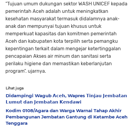
“Tujuan umum dukungan sektor WASH UNICEF kepada
pemerintah Aceh adalah untuk meningkatkan
kesehatan masyarakat termasuk didalamnya anak-
anak dan mempunyai tujuan khusus untuk
memperkuat kapasitas dan komitmen pemerintah
Aceh dan kabupaten kota terpilih serta pemangku
kepentingan terkait dalam mengejar ketertinggalan
pencapaian Akses air minum dan sanitasi serta
perilaku higiene dan memastikan keberlanjutan
program”. ujarnya.
Lihat juga
Didampingi Wagub 𝗔𝗰𝗲𝗵, Wapres 𝗧𝗶𝗻𝗷𝗮𝘂 𝗝𝗲𝗺𝗯𝗮𝘁𝗮𝗻
𝗟𝘂𝗺𝘂𝘁 𝗱𝗮𝗻 𝗝𝗲𝗺𝗯𝗮𝘁𝗮𝗻 𝗞𝗲𝗻𝗱𝗮𝘄𝗶
Kodim 0108/Agara dan Warga Warnai Tahap Akhir
Pembangunan Jembatan Gantung di Ketambe Aceh
Tenggara