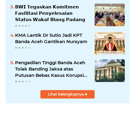
𝗕𝗪𝗜 𝗧𝗲𝗴𝗮𝘀𝗸𝗮𝗻 𝗞𝗼𝗺𝗶𝘁𝗺𝗲𝗻
𝗙𝗮𝘀𝗶𝗹𝗶𝘁𝗮𝘀𝗶 𝗣𝗲𝗻𝘆𝗲𝗹𝗲𝘀𝗮𝗶𝗮𝗻
𝗦𝘁𝗮𝘁𝘂𝘀 𝗪𝗮𝗸𝗮𝗳 𝗕𝗹𝗮𝗻𝗴 𝗣𝗮𝗱𝗮𝗻𝗴
KMA Lantik Dr Sutio Jadi KPT
Banda Aceh Gantikan Nursyam
Pengadilan Tinggi Banda Aceh
Tolak Banding Jaksa atas
Putusan Bebas Kasus Korupsi
Wastafel
Lihat Selengkapnya