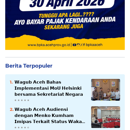
Berita Terpopuler
𝗪𝗮𝗴𝘂𝗯 𝗔𝗰𝗲𝗵 𝗕𝗮𝗵𝗮𝘀
𝗜𝗺𝗽𝗹𝗲𝗺𝗲𝗻𝘁𝗮𝘀𝗶 𝗠𝗼𝗨 𝗛𝗲𝗹𝘀𝗶𝗻𝗸𝗶
𝗯𝗲𝗿𝘀𝗮𝗺𝗮 𝗦𝗲𝗸𝗿𝗲𝘁𝗮𝗿𝗶𝗮𝘁 𝗡𝗲𝗴𝗮𝗿𝗮
𝗪𝗮𝗴𝘂𝗯 𝗔𝗰𝗲𝗵 𝗔𝘂𝗱𝗶𝗲𝗻𝘀𝗶
𝗱𝗲𝗻𝗴𝗮𝗻 𝗠𝗲𝗻𝗸𝗼 𝗞𝘂𝗺𝗵𝗮𝗺
𝗜𝗺𝗶𝗽𝗮𝘀 𝗧𝗲𝗿𝗸𝗮𝗶𝘁 𝗦𝘁𝗮𝘁𝘂𝘀 𝗪𝗮𝗸𝗮𝗳
𝗕𝗹𝗮𝗻𝗴𝗽𝗮𝗱𝗮𝗻𝗴