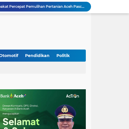
Mualem dan Mentan Sepakat Percepat Pemulihan Pertanian Aceh Pascabencana
Rp 2,5 Triliun Dana Kementan untuk Bencana, Pemerintah Aceh kelola Rp 9,7 M
Meriahkan HUT Ke-81 Kemerdekaan RI, Polda Aceh Gelar Lomba Memasak Nasi Goreng dan Aneka Minuman
Babinsa Simpang Tiga Monitoring Harga Sembako, Pastikan Stabilitas dan Ketersediaan Bahan Pokok
Babinsa Lembah Seulawah Perkuat Sinergi dengan Tenaga Pendidik, Tekankan Pencegahan Kenakalan Remaja dan Bahaya Narkoba
Perkuat Kamtibmas, Babinsa Kuta Cot Glie Aktif Komsos Ajak Warga Jaga Ketertiban Desa
Kodim 0108/Agara Bersama Warga Gotong Royong percepat pembangunan Jembatan Gantung di Desa Gulo Aceh Tenggara
Babinsa Sukamakmur Tanamkan Semangat Belajar, Hadir Langsung di SMAN 1 untuk Motivasi Siswa
Otomotif
Pendidikan
Politik
Jaga Stabilitas Wilayah, Koramil Montasik Intensifkan Patroli Keamanan di Desa Binaan
Kodim 0108/Agara terus kebut pembangunan jembatan Gantung di Ds. Kumbang Jaya, Aceh Tenggara