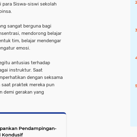
i para Siswa-siswi sekolah
binsa.
ang sangat berguna bagi
nsentrasi, mendorong belajar
entuk tim, belajar mendengar
engatur emosi.
begitu antusias terhadap
gai instruktur. Saat
emperhatikan dengan seksama
a saat praktek mereka pun
an demi gerakan yang
depankan Pendampingan-
i Kondusif