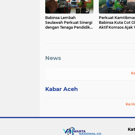
Babinsa Lembah
Perkuat Kamtibmas
Seulawah Perkuat Sinergi
Babinsa Kuta Cot Gl
dengan Tenaga Pendidik,
Aktif Komsos Ajak
Tekankan Pencegahan
Jaga Ketertiban De
Kenakalan Remaja dan
Bahaya Narkoba
News
K
Kabar Aceh
Ke H
Kat