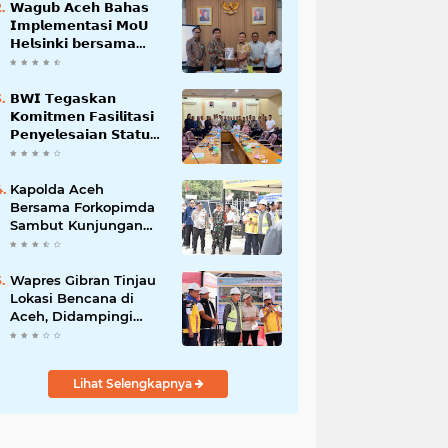
𝗪𝗮𝗴𝘂𝗯 𝗔𝗰𝗲𝗵 𝗕𝗮𝗵𝗮𝘀
𝗜𝗺𝗽𝗹𝗲𝗺𝗲𝗻𝘁𝗮𝘀𝗶 𝗠𝗼𝗨
𝗛𝗲𝗹𝘀𝗶𝗻𝗸𝗶 𝗯𝗲𝗿𝘀𝗮𝗺𝗮
𝗦𝗲𝗸𝗿𝗲𝘁𝗮𝗿𝗶𝗮𝘁 𝗡𝗲𝗴𝗮𝗿𝗮
𝗕𝗪𝗜 𝗧𝗲𝗴𝗮𝘀𝗸𝗮𝗻
𝗞𝗼𝗺𝗶𝘁𝗺𝗲𝗻 𝗙𝗮𝘀𝗶𝗹𝗶𝘁𝗮𝘀𝗶
𝗣𝗲𝗻𝘆𝗲𝗹𝗲𝘀𝗮𝗶𝗮𝗻 𝗦𝘁𝗮𝘁𝘂𝘀
𝗪𝗮𝗸𝗮𝗳 𝗕𝗹𝗮𝗻𝗴 𝗣𝗮𝗱𝗮𝗻𝗴
Kapolda Aceh
Bersama Forkopimda
Sambut Kunjungan
Kerja Wakil Presiden
RI di Kabupaten
Bireuen
Wapres Gibran Tinjau
Lokasi Bencana di
Aceh, Didampingi
Wagub Dek Fadh
Lihat Selengkapnya