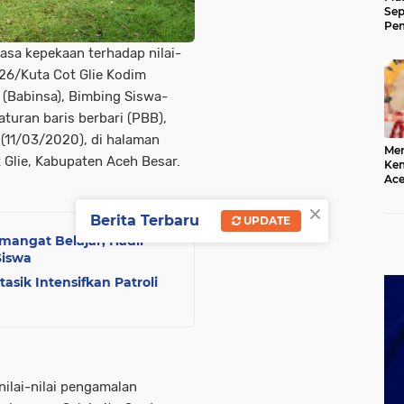
Sep
Pem
Ace
sa kepekaan terhadap nilai-
 26/Kuta Cot Glie Kodim
(Babinsa), Bimbing Siswa-
aturan baris berbari (PBB),
(11/03/2020), di halaman
Mer
 Glie, Kabupaten Aceh Besar.
Kem
Ace
Mem
×
da
Berita Terbaru
UPDATE
ngat Belajar, Hadir
Siswa
asik Intensifkan Patroli
ilai-nilai pengamalan