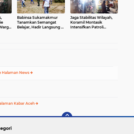
,
Babinsa Sukamakmur
Jaga Stabilitas Wilayah,
ie
Tanamkan Semangat
Koramil Montasik
 Warga
Belajar, Hadir Langsung di
Intensifkan Patroli
sa
SMAN 1 untuk Motivasi
Keamanan di Desa Binaan
Siswa
e Halaman News
alaman Kabar Aceh
egori