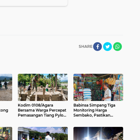
SHARE
Kodim 0108/Agara
Babinsa Simpang Tiga
tong
Bersama Warga Percepat
Monitoring Harga
Pemasangan Tiang Pylon
Sembako, Pastikan
batan
Jembatan Gantung di
Stabilitas dan
lo
Desa Lawe Ger-Ger Aceh
Ketersediaan Bahan
Tenggara
Pokok