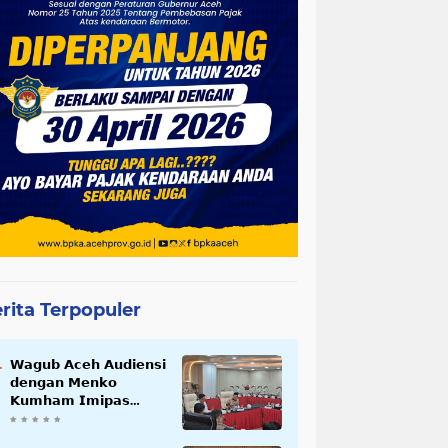
rita Terpopuler
𝗪𝗮𝗴𝘂𝗯 𝗔𝗰𝗲𝗵 𝗔𝘂𝗱𝗶𝗲𝗻𝘀𝗶
𝗱𝗲𝗻𝗴𝗮𝗻 𝗠𝗲𝗻𝗸𝗼
𝗞𝘂𝗺𝗵𝗮𝗺 𝗜𝗺𝗶𝗽𝗮𝘀
𝗧𝗲𝗿𝗸𝗮𝗶𝘁 𝗦𝘁𝗮𝘁𝘂𝘀 𝗪𝗮𝗸𝗮𝗳
𝗕𝗹𝗮𝗻𝗴𝗽𝗮𝗱𝗮𝗻𝗴