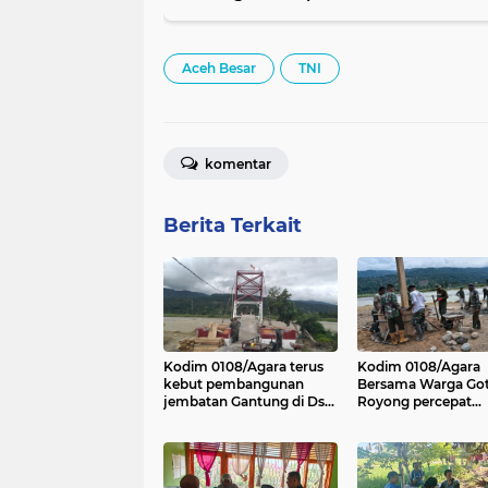
Aceh Besar
TNI
komentar
Berita Terkait
Kodim 0108/Agara terus
Kodim 0108/Agara
kebut pembangunan
Bersama Warga Go
jembatan Gantung di Ds.
Royong percepat
Kumbang Jaya, Aceh
pembangunan Jem
Tenggara
Gantung di Desa Gu
Aceh Tenggara