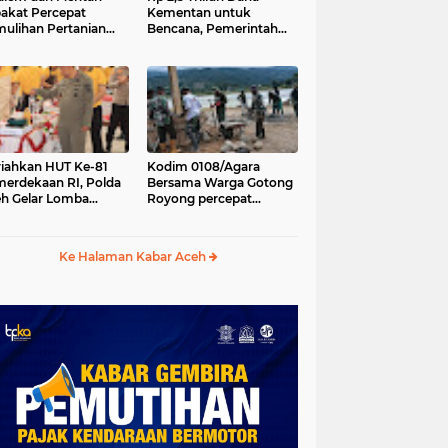
akat Percepat
Kementan untuk
ulihan Pertanian
Bencana, Pemerintah
h Pascabencana
Aceh kelola Rp 9,7 M
iahkan HUT Ke-81
Kodim 0108/Agara
erdekaan RI, Polda
Bersama Warga Gotong
h Gelar Lomba
Royong percepat
asak Nasi Goreng
pembangunan
n Aneka Minuman
Jembatan Gantung di
Desa Gulo Aceh
Ke Halaman Kabar Aceh
Tenggara