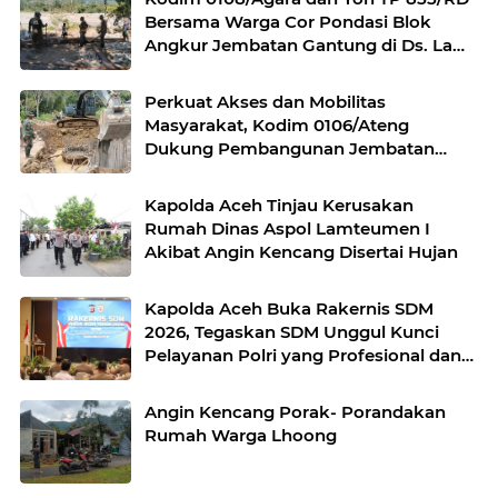
Bersama Warga Cor Pondasi Blok
Angkur Jembatan Gantung di Ds. Lawe
Ger Ger, Aceh Tenggara
Perkuat Akses dan Mobilitas
Masyarakat, Kodim 0106/Ateng
Dukung Pembangunan Jembatan
Beton di Rusip Antara, Aceh Tengah
Kapolda Aceh Tinjau Kerusakan
Rumah Dinas Aspol Lamteumen I
Akibat Angin Kencang Disertai Hujan
Kapolda Aceh Buka Rakernis SDM
2026, Tegaskan SDM Unggul Kunci
Pelayanan Polri yang Profesional dan
Humanis
Angin Kencang Porak- Porandakan
Rumah Warga Lhoong