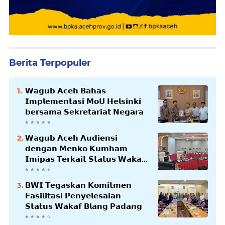
Berita Terpopuler
𝗪𝗮𝗴𝘂𝗯 𝗔𝗰𝗲𝗵 𝗕𝗮𝗵𝗮𝘀
𝗜𝗺𝗽𝗹𝗲𝗺𝗲𝗻𝘁𝗮𝘀𝗶 𝗠𝗼𝗨 𝗛𝗲𝗹𝘀𝗶𝗻𝗸𝗶
𝗯𝗲𝗿𝘀𝗮𝗺𝗮 𝗦𝗲𝗸𝗿𝗲𝘁𝗮𝗿𝗶𝗮𝘁 𝗡𝗲𝗴𝗮𝗿𝗮
𝗪𝗮𝗴𝘂𝗯 𝗔𝗰𝗲𝗵 𝗔𝘂𝗱𝗶𝗲𝗻𝘀𝗶
𝗱𝗲𝗻𝗴𝗮𝗻 𝗠𝗲𝗻𝗸𝗼 𝗞𝘂𝗺𝗵𝗮𝗺
𝗜𝗺𝗶𝗽𝗮𝘀 𝗧𝗲𝗿𝗸𝗮𝗶𝘁 𝗦𝘁𝗮𝘁𝘂𝘀 𝗪𝗮𝗸𝗮𝗳
𝗕𝗹𝗮𝗻𝗴𝗽𝗮𝗱𝗮𝗻𝗴
𝗕𝗪𝗜 𝗧𝗲𝗴𝗮𝘀𝗸𝗮𝗻 𝗞𝗼𝗺𝗶𝘁𝗺𝗲𝗻
𝗙𝗮𝘀𝗶𝗹𝗶𝘁𝗮𝘀𝗶 𝗣𝗲𝗻𝘆𝗲𝗹𝗲𝘀𝗮𝗶𝗮𝗻
𝗦𝘁𝗮𝘁𝘂𝘀 𝗪𝗮𝗸𝗮𝗳 𝗕𝗹𝗮𝗻𝗴 𝗣𝗮𝗱𝗮𝗻𝗴