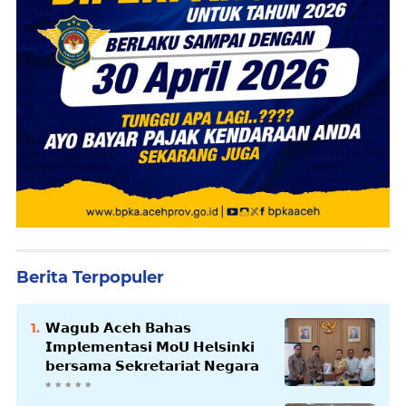
Berita Terpopuler
𝗪𝗮𝗴𝘂𝗯 𝗔𝗰𝗲𝗵 𝗕𝗮𝗵𝗮𝘀
𝗜𝗺𝗽𝗹𝗲𝗺𝗲𝗻𝘁𝗮𝘀𝗶 𝗠𝗼𝗨 𝗛𝗲𝗹𝘀𝗶𝗻𝗸𝗶
𝗯𝗲𝗿𝘀𝗮𝗺𝗮 𝗦𝗲𝗸𝗿𝗲𝘁𝗮𝗿𝗶𝗮𝘁 𝗡𝗲𝗴𝗮𝗿𝗮