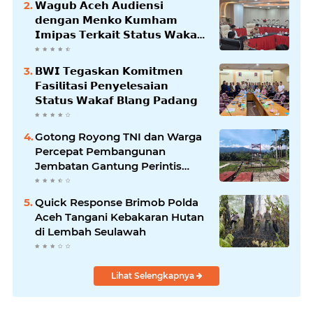
𝗪𝗮𝗴𝘂𝗯 𝗔𝗰𝗲𝗵 𝗔𝘂𝗱𝗶𝗲𝗻𝘀𝗶
𝗱𝗲𝗻𝗴𝗮𝗻 𝗠𝗲𝗻𝗸𝗼 𝗞𝘂𝗺𝗵𝗮𝗺
𝗜𝗺𝗶𝗽𝗮𝘀 𝗧𝗲𝗿𝗸𝗮𝗶𝘁 𝗦𝘁𝗮𝘁𝘂𝘀 𝗪𝗮𝗸𝗮𝗳
𝗕𝗹𝗮𝗻𝗴𝗽𝗮𝗱𝗮𝗻𝗴
𝗕𝗪𝗜 𝗧𝗲𝗴𝗮𝘀𝗸𝗮𝗻 𝗞𝗼𝗺𝗶𝘁𝗺𝗲𝗻
𝗙𝗮𝘀𝗶𝗹𝗶𝘁𝗮𝘀𝗶 𝗣𝗲𝗻𝘆𝗲𝗹𝗲𝘀𝗮𝗶𝗮𝗻
𝗦𝘁𝗮𝘁𝘂𝘀 𝗪𝗮𝗸𝗮𝗳 𝗕𝗹𝗮𝗻𝗴 𝗣𝗮𝗱𝗮𝗻𝗴
Gotong Royong TNI dan Warga
Percepat Pembangunan
Jembatan Gantung Perintis
Kuta Ujung Aceh Tenggara
Quick Response Brimob Polda
Aceh Tangani Kebakaran Hutan
di Lembah Seulawah
Lihat Selengkapnya