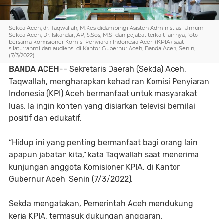
Sekda Aceh, dr. Taqwallah, M.Kes didampingi Asisten Administrasi Umum
Sekda Aceh, Dr. Iskandar, AP, S.Sos, M.Si dan pejabat terkait lainnya, foto
bersama komisioner Komisi Penyiaran Indonesia Aceh (KPIA) saat
silaturrahmi dan audiensi di Kantor Gubernur Aceh, Banda Aceh, Senin,
(7/3/2022).
BANDA ACEH
-– Sekretaris Daerah (Sekda) Aceh,
Taqwallah, mengharapkan kehadiran Komisi Penyiaran
Indonesia (KPI) Aceh bermanfaat untuk masyarakat
luas. Ia ingin konten yang disiarkan televisi bernilai
positif dan edukatif.
“Hidup ini yang penting bermanfaat bagi orang lain
apapun jabatan kita,” kata Taqwallah saat menerima
kunjungan anggota Komisioner KPIA, di Kantor
Gubernur Aceh, Senin (7/3/2022).
Sekda mengatakan, Pemerintah Aceh mendukung
kerja KPIA, termasuk dukungan anggaran.