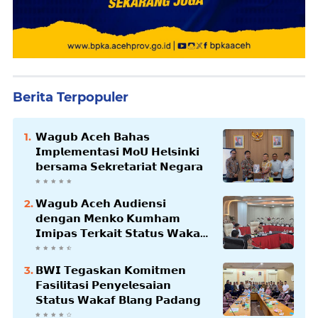
Berita Terpopuler
𝗪𝗮𝗴𝘂𝗯 𝗔𝗰𝗲𝗵 𝗕𝗮𝗵𝗮𝘀
𝗜𝗺𝗽𝗹𝗲𝗺𝗲𝗻𝘁𝗮𝘀𝗶 𝗠𝗼𝗨 𝗛𝗲𝗹𝘀𝗶𝗻𝗸𝗶
𝗯𝗲𝗿𝘀𝗮𝗺𝗮 𝗦𝗲𝗸𝗿𝗲𝘁𝗮𝗿𝗶𝗮𝘁 𝗡𝗲𝗴𝗮𝗿𝗮
𝗪𝗮𝗴𝘂𝗯 𝗔𝗰𝗲𝗵 𝗔𝘂𝗱𝗶𝗲𝗻𝘀𝗶
𝗱𝗲𝗻𝗴𝗮𝗻 𝗠𝗲𝗻𝗸𝗼 𝗞𝘂𝗺𝗵𝗮𝗺
𝗜𝗺𝗶𝗽𝗮𝘀 𝗧𝗲𝗿𝗸𝗮𝗶𝘁 𝗦𝘁𝗮𝘁𝘂𝘀 𝗪𝗮𝗸𝗮𝗳
𝗕𝗹𝗮𝗻𝗴𝗽𝗮𝗱𝗮𝗻𝗴
𝗕𝗪𝗜 𝗧𝗲𝗴𝗮𝘀𝗸𝗮𝗻 𝗞𝗼𝗺𝗶𝘁𝗺𝗲𝗻
𝗙𝗮𝘀𝗶𝗹𝗶𝘁𝗮𝘀𝗶 𝗣𝗲𝗻𝘆𝗲𝗹𝗲𝘀𝗮𝗶𝗮𝗻
𝗦𝘁𝗮𝘁𝘂𝘀 𝗪𝗮𝗸𝗮𝗳 𝗕𝗹𝗮𝗻𝗴 𝗣𝗮𝗱𝗮𝗻𝗴