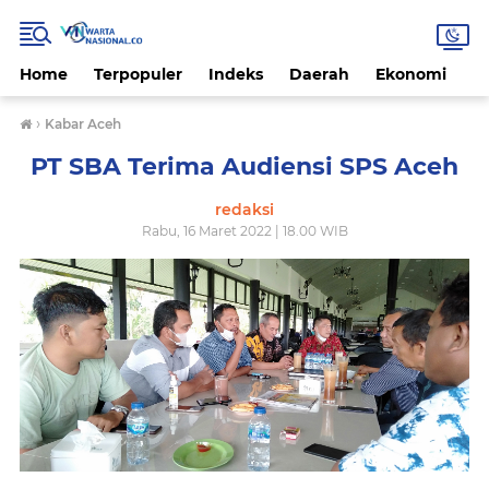
Home
Terpopuler
Indeks
Daerah
Ekonomi
H
›
Kabar Aceh
PT SBA Terima Audiensi SPS Aceh
redaksi
Rabu, 16 Maret 2022 | 18.00 WIB