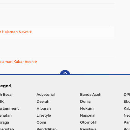
e Halaman News
alaman Kabar Aceh
egori
h Besar
Advetorial
Banda Aceh
DP
RK
Daerah
Dunia
Ek
ertainment
Hiburan
Hukum
Kab
ehatan
Lifestyle
Nasional
Ne
hraga
Opini
Otomotif
Par
erintah
Pendidikan
Peristiwa
Pol