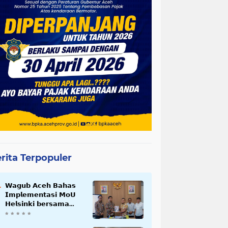
rita Terpopuler
𝗪𝗮𝗴𝘂𝗯 𝗔𝗰𝗲𝗵 𝗕𝗮𝗵𝗮𝘀
𝗜𝗺𝗽𝗹𝗲𝗺𝗲𝗻𝘁𝗮𝘀𝗶 𝗠𝗼𝗨
𝗛𝗲𝗹𝘀𝗶𝗻𝗸𝗶 𝗯𝗲𝗿𝘀𝗮𝗺𝗮
𝗦𝗲𝗸𝗿𝗲𝘁𝗮𝗿𝗶𝗮𝘁 𝗡𝗲𝗴𝗮𝗿𝗮