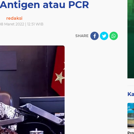
 Antigen atau PCR
redaksi
08 Maret 2022 | 12.51 WIB
SHARE
Ka
Pro