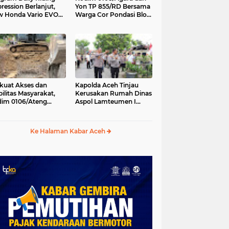
ression Berlanjut,
Yon TP 855/RD Bersama
 Honda Vario EVO
Warga Cor Pondasi Blok
 Temani Mobilitas
Angkur Jembatan
ian Peserta
Gantung di Ds. Lawe Ger
Ger, Aceh Tenggara
kuat Akses dan
Kapolda Aceh Tinjau
ilitas Masyarakat,
Kerusakan Rumah Dinas
im 0106/Ateng
Aspol Lamteumen I
kung Pembangunan
Akibat Angin Kencang
batan Beton di
Disertai Hujan
ip Antara, Aceh
Ke Halaman Kabar Aceh
gah