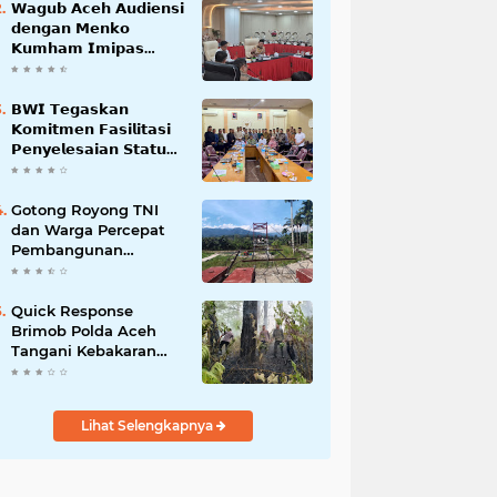
𝗪𝗮𝗴𝘂𝗯 𝗔𝗰𝗲𝗵 𝗔𝘂𝗱𝗶𝗲𝗻𝘀𝗶
𝗱𝗲𝗻𝗴𝗮𝗻 𝗠𝗲𝗻𝗸𝗼
𝗞𝘂𝗺𝗵𝗮𝗺 𝗜𝗺𝗶𝗽𝗮𝘀
𝗧𝗲𝗿𝗸𝗮𝗶𝘁 𝗦𝘁𝗮𝘁𝘂𝘀 𝗪𝗮𝗸𝗮𝗳
𝗕𝗹𝗮𝗻𝗴𝗽𝗮𝗱𝗮𝗻𝗴
𝗕𝗪𝗜 𝗧𝗲𝗴𝗮𝘀𝗸𝗮𝗻
𝗞𝗼𝗺𝗶𝘁𝗺𝗲𝗻 𝗙𝗮𝘀𝗶𝗹𝗶𝘁𝗮𝘀𝗶
𝗣𝗲𝗻𝘆𝗲𝗹𝗲𝘀𝗮𝗶𝗮𝗻 𝗦𝘁𝗮𝘁𝘂𝘀
𝗪𝗮𝗸𝗮𝗳 𝗕𝗹𝗮𝗻𝗴 𝗣𝗮𝗱𝗮𝗻𝗴
Gotong Royong TNI
dan Warga Percepat
Pembangunan
Jembatan Gantung
Perintis Kuta Ujung
Aceh Tenggara
Quick Response
Brimob Polda Aceh
Tangani Kebakaran
Hutan di Lembah
Seulawah
Lihat Selengkapnya