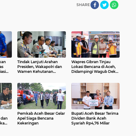
SHARE
kan
Tindak Lanjuti Arahan
Wapres Gibran Tinjau
as
Presiden, Wakapolri dan
Lokasi Bencana di Aceh,
asi
Wamen Kehutanan
Didampingi Wagub Dek
i
Konsolidasikan Langkah
Fadh
Nasional Hadapi El Nino
dan Karhutla
Pemkab Aceh Besar Gelar
Bupati Aceh Besar Terima
 dan
Apel Siaga Bencana
Dividen Bank Aceh
gka
Kekeringan
Syariah Rp4,76 Miliar
anan