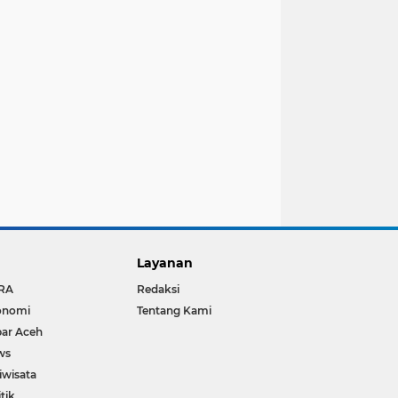
Layanan
RA
Redaksi
onomi
Tentang Kami
ar Aceh
ws
iwisata
itik