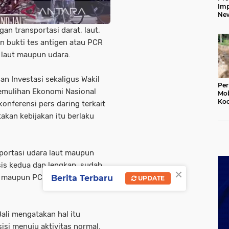
Imp
New
160
an transportasi darat, laut,
Har
n bukti tes antigen atau PCR
 laut maupun udara.
n Investasi sekaligus Wakil
Per
emulihan Ekonomi Nasional
Mob
Kod
onferensi pers daring terkait
Du
akan kebijakan itu berlaku
Jem
Rus
Ten
portasi udara laut maupun
is kedua dan lengkap, sudah
×
n maupun PCR negatif,”
Berita Terbaru
UPDATE
ali mengatakan hal itu
isi menuju aktivitas normal.