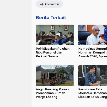
komentar
Berita Terkait
Polri Siagakan Puluhan
Kompolnas Umum
Ribu Personel dan
Nominasi Kompoln
Perkuat Sarana
Awards 2026, Apresi
Operasional Hadapi
Kinerja dan Dedikas
Ancaman Karhutla 2026
Personel Polri
Angin Kencang Porak-
Perumdam Tirta
Porandakan Rumah
Mountala Berbenah
Warga Lhoong
Siapkan Solusi Jan
Panjang Untuk
Optimalisasi Pelay