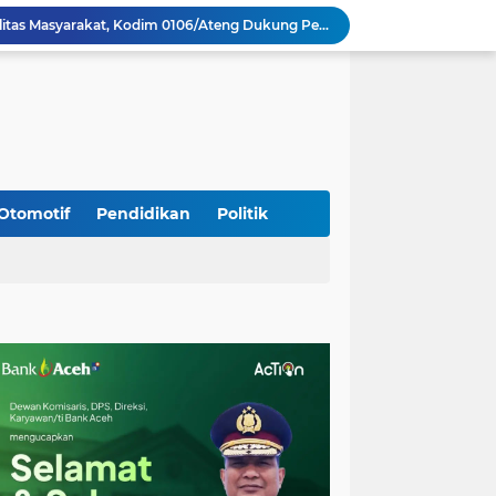
Perkuat Akses dan Mobilitas Masyarakat, Kodim 0106/Ateng Dukung Pembangunan Jembatan Beton di Rusip Antara, Aceh Tengah
Bupati Aceh Besar Perkuat Sinergi dengan Polres Demi Tingkatkan Pelayanan Masyarakat
Kapolda Aceh Tinjau Kerusakan Rumah Dinas Aspol Lamteumen I Akibat Angin Kencang Disertai Hujan
Kodim Kota Banda Aceh Gelar Sidang Usul Kenaikan Pangkat Bintara dan Tamtama Periode 1 April 2027
Kasdim 0101/Kota Banda Aceh Hadiri Apel Siaga Bencana Hydrometeorologi 2026, Perkuat Kesiapsiagaan Hadapi Ancaman Kekeringan
Koramil Seulimeum Hadiri Rapat Persiapan HUT Ke-81 Kemerdekaan RI Tingkat Kecamatan
Babinsa Jalin Komunikasi dengan Aparatur Gampong, Perkuat Sinergi Membangun Desa
Wapres Gibran Tinjau Lokasi Bencana di Aceh, Didampingi Wagub Dek Fadh
Otomotif
Pendidikan
Politik
Program Daily Riding Impression Berlanjut, New Honda Vario EVO 160 Temani Mobilitas Harian Peserta
Kodim 0108/Agara dan Yon TP 855/RD Bersama Warga Cor Pondasi Blok Angkur Jembatan Gantung di Ds. Lawe Ger Ger, Aceh Tenggara