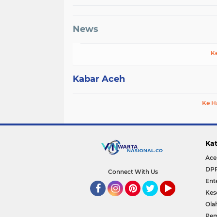
News
K
Kabar Aceh
Ke H
Kat
Ace
DP
Connect With Us
Ent
Kes
Facebook
Instagram
Pinterest
Twitter
YouTube
Ola
Pem