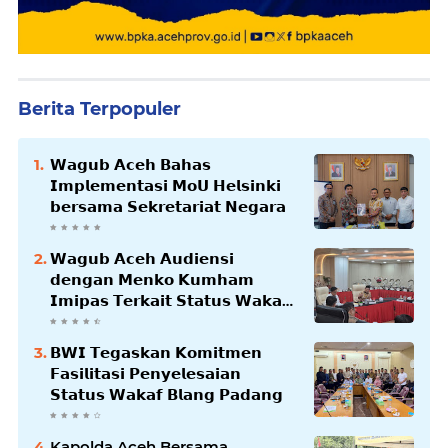
Berita Terpopuler
𝗪𝗮𝗴𝘂𝗯 𝗔𝗰𝗲𝗵 𝗕𝗮𝗵𝗮𝘀
𝗜𝗺𝗽𝗹𝗲𝗺𝗲𝗻𝘁𝗮𝘀𝗶 𝗠𝗼𝗨 𝗛𝗲𝗹𝘀𝗶𝗻𝗸𝗶
𝗯𝗲𝗿𝘀𝗮𝗺𝗮 𝗦𝗲𝗸𝗿𝗲𝘁𝗮𝗿𝗶𝗮𝘁 𝗡𝗲𝗴𝗮𝗿𝗮
𝗪𝗮𝗴𝘂𝗯 𝗔𝗰𝗲𝗵 𝗔𝘂𝗱𝗶𝗲𝗻𝘀𝗶
𝗱𝗲𝗻𝗴𝗮𝗻 𝗠𝗲𝗻𝗸𝗼 𝗞𝘂𝗺𝗵𝗮𝗺
𝗜𝗺𝗶𝗽𝗮𝘀 𝗧𝗲𝗿𝗸𝗮𝗶𝘁 𝗦𝘁𝗮𝘁𝘂𝘀 𝗪𝗮𝗸𝗮𝗳
𝗕𝗹𝗮𝗻𝗴𝗽𝗮𝗱𝗮𝗻𝗴
𝗕𝗪𝗜 𝗧𝗲𝗴𝗮𝘀𝗸𝗮𝗻 𝗞𝗼𝗺𝗶𝘁𝗺𝗲𝗻
𝗙𝗮𝘀𝗶𝗹𝗶𝘁𝗮𝘀𝗶 𝗣𝗲𝗻𝘆𝗲𝗹𝗲𝘀𝗮𝗶𝗮𝗻
𝗦𝘁𝗮𝘁𝘂𝘀 𝗪𝗮𝗸𝗮𝗳 𝗕𝗹𝗮𝗻𝗴 𝗣𝗮𝗱𝗮𝗻𝗴
Kapolda Aceh Bersama