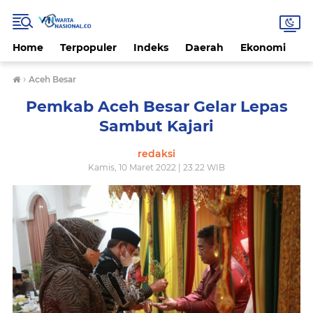
Home
Terpopuler
Indeks
Daerah
Ekonomi
H
›
Aceh Besar
Pemkab Aceh Besar Gelar Lepas
Sambut Kajari
redaksi
Kamis, 10 Maret 2022 | 23.22 WIB