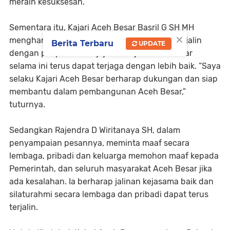
meraih kesuksesan.
Sementara itu, Kajari Aceh Besar Basril G SH MH
×
mengharapkan agar hubungan yang telah terjalin
Berita Terbaru
UPDATE
dengan pimpinan dan jajaran Kejari Aceh Besar
selama ini terus dapat terjaga dengan lebih baik. “Saya
selaku Kajari Aceh Besar berharap dukungan dan siap
membantu dalam pembangunan Aceh Besar,”
tuturnya.
Sedangkan Rajendra D Wiritanaya SH, dalam
penyampaian pesannya, meminta maaf secara
lembaga, pribadi dan keluarga memohon maaf kepada
Pemerintah, dan seluruh masyarakat Aceh Besar jika
ada kesalahan. Ia berharap jalinan kejasama baik dan
silaturahmi secara lembaga dan pribadi dapat terus
terjalin.