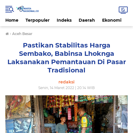
Home
Terpopuler
Indeks
Daerah
Ekonomi
H
›
Aceh Besar
Pastikan Stabilitas Harga
Sembako, Babinsa Lhoknga
Laksanakan Pemantauan Di Pasar
Tradisional
redaksi
Senin, 14 Maret 2022 | 20.14 WIB