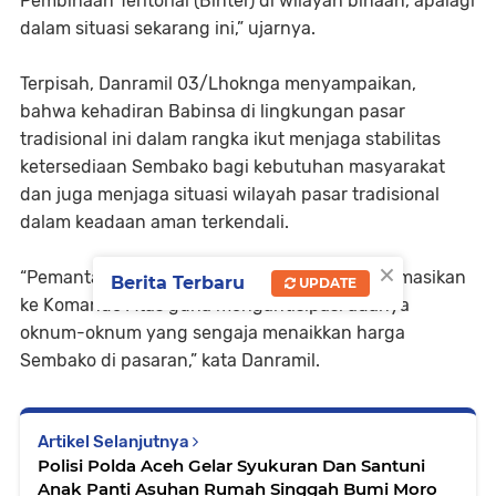
Pembinaan Teritorial (Binter) di wilayah binaan, apalagi
dalam situasi sekarang ini,” ujarnya.
Terpisah, Danramil 03/Lhoknga menyampaikan,
bahwa kehadiran Babinsa di lingkungan pasar
tradisional ini dalam rangka ikut menjaga stabilitas
ketersediaan Sembako bagi kebutuhan masyarakat
dan juga menjaga situasi wilayah pasar tradisional
dalam keadaan aman terkendali.
×
“Pemantauan ini rutin dilakukan untuk diinformasikan
Berita Terbaru
UPDATE
ke Komando Atas guna mengantisipasi adanya
oknum-oknum yang sengaja menaikkan harga
Sembako di pasaran,” kata Danramil.
Artikel Selanjutnya
Polisi Polda Aceh Gelar Syukuran Dan Santuni
Anak Panti Asuhan Rumah Singgah Bumi Moro