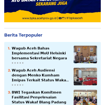
Berita Terpopuler
𝗪𝗮𝗴𝘂𝗯 𝗔𝗰𝗲𝗵 𝗕𝗮𝗵𝗮𝘀
𝗜𝗺𝗽𝗹𝗲𝗺𝗲𝗻𝘁𝗮𝘀𝗶 𝗠𝗼𝗨 𝗛𝗲𝗹𝘀𝗶𝗻𝗸𝗶
𝗯𝗲𝗿𝘀𝗮𝗺𝗮 𝗦𝗲𝗸𝗿𝗲𝘁𝗮𝗿𝗶𝗮𝘁 𝗡𝗲𝗴𝗮𝗿𝗮
𝗪𝗮𝗴𝘂𝗯 𝗔𝗰𝗲𝗵 𝗔𝘂𝗱𝗶𝗲𝗻𝘀𝗶
𝗱𝗲𝗻𝗴𝗮𝗻 𝗠𝗲𝗻𝗸𝗼 𝗞𝘂𝗺𝗵𝗮𝗺
𝗜𝗺𝗶𝗽𝗮𝘀 𝗧𝗲𝗿𝗸𝗮𝗶𝘁 𝗦𝘁𝗮𝘁𝘂𝘀 𝗪𝗮𝗸𝗮𝗳
𝗕𝗹𝗮𝗻𝗴𝗽𝗮𝗱𝗮𝗻𝗴
𝗕𝗪𝗜 𝗧𝗲𝗴𝗮𝘀𝗸𝗮𝗻 𝗞𝗼𝗺𝗶𝘁𝗺𝗲𝗻
𝗙𝗮𝘀𝗶𝗹𝗶𝘁𝗮𝘀𝗶 𝗣𝗲𝗻𝘆𝗲𝗹𝗲𝘀𝗮𝗶𝗮𝗻
𝗦𝘁𝗮𝘁𝘂𝘀 𝗪𝗮𝗸𝗮𝗳 𝗕𝗹𝗮𝗻𝗴 𝗣𝗮𝗱𝗮𝗻𝗴