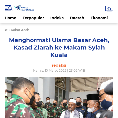
Home
Terpopuler
Indeks
Daerah
Ekonomi
H
›
Kabar Aceh
Menghormati Ulama Besar Aceh,
Kasad Ziarah ke Makam Syiah
Kuala
redaksi
Kamis, 10 Maret 2022 | 23.02 WIB