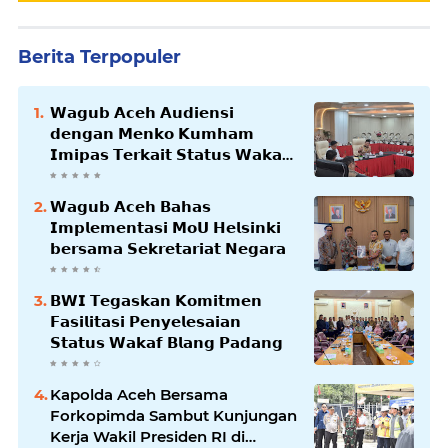
Berita Terpopuler
𝗪𝗮𝗴𝘂𝗯 𝗔𝗰𝗲𝗵 𝗔𝘂𝗱𝗶𝗲𝗻𝘀𝗶
𝗱𝗲𝗻𝗴𝗮𝗻 𝗠𝗲𝗻𝗸𝗼 𝗞𝘂𝗺𝗵𝗮𝗺
𝗜𝗺𝗶𝗽𝗮𝘀 𝗧𝗲𝗿𝗸𝗮𝗶𝘁 𝗦𝘁𝗮𝘁𝘂𝘀 𝗪𝗮𝗸𝗮𝗳
𝗕𝗹𝗮𝗻𝗴𝗽𝗮𝗱𝗮𝗻𝗴
𝗪𝗮𝗴𝘂𝗯 𝗔𝗰𝗲𝗵 𝗕𝗮𝗵𝗮𝘀
𝗜𝗺𝗽𝗹𝗲𝗺𝗲𝗻𝘁𝗮𝘀𝗶 𝗠𝗼𝗨 𝗛𝗲𝗹𝘀𝗶𝗻𝗸𝗶
𝗯𝗲𝗿𝘀𝗮𝗺𝗮 𝗦𝗲𝗸𝗿𝗲𝘁𝗮𝗿𝗶𝗮𝘁 𝗡𝗲𝗴𝗮𝗿𝗮
𝗕𝗪𝗜 𝗧𝗲𝗴𝗮𝘀𝗸𝗮𝗻 𝗞𝗼𝗺𝗶𝘁𝗺𝗲𝗻
𝗙𝗮𝘀𝗶𝗹𝗶𝘁𝗮𝘀𝗶 𝗣𝗲𝗻𝘆𝗲𝗹𝗲𝘀𝗮𝗶𝗮𝗻
𝗦𝘁𝗮𝘁𝘂𝘀 𝗪𝗮𝗸𝗮𝗳 𝗕𝗹𝗮𝗻𝗴 𝗣𝗮𝗱𝗮𝗻𝗴
Kapolda Aceh Bersama
Forkopimda Sambut Kunjungan
Kerja Wakil Presiden RI di