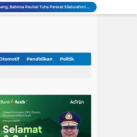
Jalin Keakraban dengan Warga, Babinsa Leung Ie Perkuat Komunikasi di Wilayah Binaan
Hadiri Persami di Buengcala, Danramil Kuta Baro Dorong Semangat Kebersamaan Generasi Muda
Rumah Warga Diterpa Angin Kencang, Babinsa Meunasah Lhok Dampingi Penyaluran Bantuan Masa Panik
Sambut HUT ke-81 RI, Koramil Lhoong Bersama Warga Gotong Royong Bersihkan Lingkungan
Kodim 0108/Agara mulai pasang Papan Lantai Jembatan Gantung di Kuta Ujung Agara
Kodim 0108/Agara terus kebut pembangunan jembatan Gantung di Ds. Kumbang Jaya, Aceh Tenggara
Mualem dan Mentan Sepakat Percepat Pemulihan Pertanian Aceh Pascabencana
Rp 2,5 Triliun Dana Kementan untuk Bencana, Pemerintah Aceh kelola Rp 9,7 M
Otomotif
Pendidikan
Politik
Progres Pembangunan Capai 51 Persen, TNI dan Warga Kebutan Pengecoran Lantai Jembatan di Bunga Melur
Sambangi Pedagang Pinang, Babinsa Reuhat Tuha Pererat Silaturahmi dengan Warga