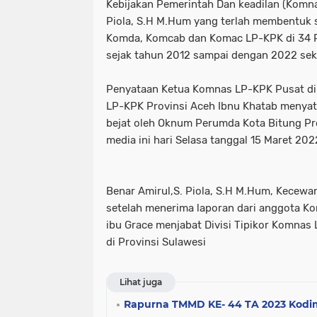
Kebijakan Pemerintah Dan keadilan (Komna
Piola, S.H M.Hum yang terlah membentuk s
Komda, Komcab dan Komac LP-KPK di 34 Pr
sejak tahun 2012 sampai dengan 2022 seka
Penyataan Ketua Komnas LP-KPK Pusat di 
LP-KPK Provinsi Aceh Ibnu Khatab menya
bejat oleh Oknum Perumda Kota Bitung Pr
media ini hari Selasa tanggal 15 Maret 202
Benar Amirul,S. Piola, S.H M.Hum, Kecew
setelah menerima laporan dari anggota K
ibu Grace menjabat Divisi Tipikor Komnas
di Provinsi Sulawesi
Lihat juga
Rapurna TMMD KE- 44 TA 2023 Kodim