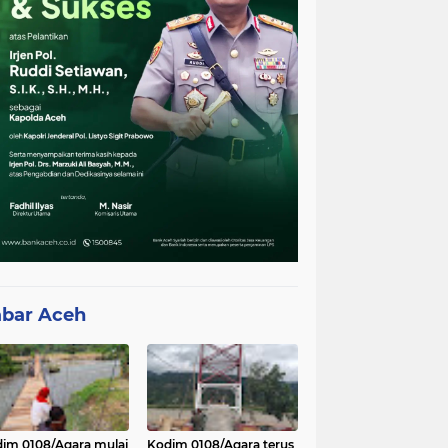
bar Aceh
im 0108/Agara mulai
Kodim 0108/Agara terus