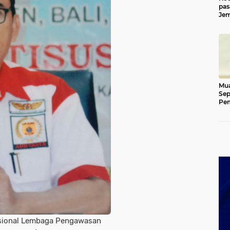
pas
Jem
Kut
Mua
Sep
Pem
Ace
sional Lembaga Pengawasan