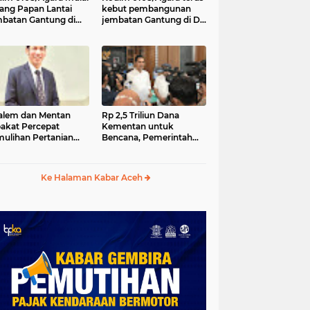
ang Papan Lantai
kebut pembangunan
batan Gantung di
jembatan Gantung di Ds.
a Ujung Agara
Kumbang Jaya, Aceh
Tenggara
lem dan Mentan
Rp 2,5 Triliun Dana
akat Percepat
Kementan untuk
ulihan Pertanian
Bencana, Pemerintah
h Pascabencana
Aceh kelola Rp 9,7 M
Ke Halaman Kabar Aceh