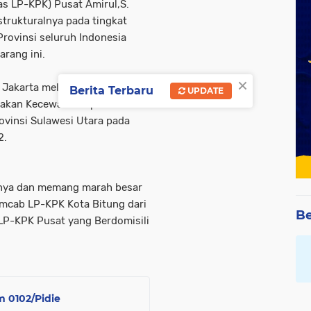
s LP-KPK) Pusat Amirul,S.
trukturalnya pada tingkat
ovinsi seluruh Indonesia
rang ini.
×
Jakarta melalui Ketua Komda
Berita Terbaru
UPDATE
takan Kecewa Atas perbuatan
ovinsi Sulawesi Utara pada
2.
anya dan memang marah besar
omcab LP-KPK Kota Bitung dari
Be
 LP-KPK Pusat yang Berdomisili
 0102/Pidie