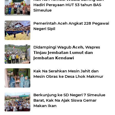
Hadiri Perayaan HUT 53 tahun BAS
Simeulue
Pemerintah Aceh Angkat 228 Pegawai
Negeri Sipil
Didampingi Wagub 𝗔𝗰𝗲𝗵, Wapres
𝗧𝗶𝗻𝗷𝗮𝘂 𝗝𝗲𝗺𝗯𝗮𝘁𝗮𝗻 𝗟𝘂𝗺𝘂𝘁 𝗱𝗮𝗻
𝗝𝗲𝗺𝗯𝗮𝘁𝗮𝗻 𝗞𝗲𝗻𝗱𝗮𝘄𝗶
Kak Na Serahkan Mesin Jahit dan
Mesin Obras ke Desa Lhok Makmur
Berkunjung ke SD Negeri 7 Simeulue
Barat, Kak Na Ajak Siswa Gemar
Makan Ikan