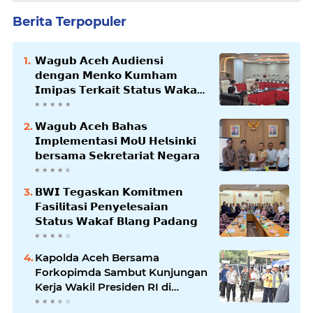
Berita Terpopuler
𝗪𝗮𝗴𝘂𝗯 𝗔𝗰𝗲𝗵 𝗔𝘂𝗱𝗶𝗲𝗻𝘀𝗶
𝗱𝗲𝗻𝗴𝗮𝗻 𝗠𝗲𝗻𝗸𝗼 𝗞𝘂𝗺𝗵𝗮𝗺
𝗜𝗺𝗶𝗽𝗮𝘀 𝗧𝗲𝗿𝗸𝗮𝗶𝘁 𝗦𝘁𝗮𝘁𝘂𝘀 𝗪𝗮𝗸𝗮𝗳
𝗕𝗹𝗮𝗻𝗴𝗽𝗮𝗱𝗮𝗻𝗴
𝗪𝗮𝗴𝘂𝗯 𝗔𝗰𝗲𝗵 𝗕𝗮𝗵𝗮𝘀
𝗜𝗺𝗽𝗹𝗲𝗺𝗲𝗻𝘁𝗮𝘀𝗶 𝗠𝗼𝗨 𝗛𝗲𝗹𝘀𝗶𝗻𝗸𝗶
𝗯𝗲𝗿𝘀𝗮𝗺𝗮 𝗦𝗲𝗸𝗿𝗲𝘁𝗮𝗿𝗶𝗮𝘁 𝗡𝗲𝗴𝗮𝗿𝗮
𝗕𝗪𝗜 𝗧𝗲𝗴𝗮𝘀𝗸𝗮𝗻 𝗞𝗼𝗺𝗶𝘁𝗺𝗲𝗻
𝗙𝗮𝘀𝗶𝗹𝗶𝘁𝗮𝘀𝗶 𝗣𝗲𝗻𝘆𝗲𝗹𝗲𝘀𝗮𝗶𝗮𝗻
𝗦𝘁𝗮𝘁𝘂𝘀 𝗪𝗮𝗸𝗮𝗳 𝗕𝗹𝗮𝗻𝗴 𝗣𝗮𝗱𝗮𝗻𝗴
Kapolda Aceh Bersama
Forkopimda Sambut Kunjungan
Kerja Wakil Presiden RI di
Kabupaten Bireuen