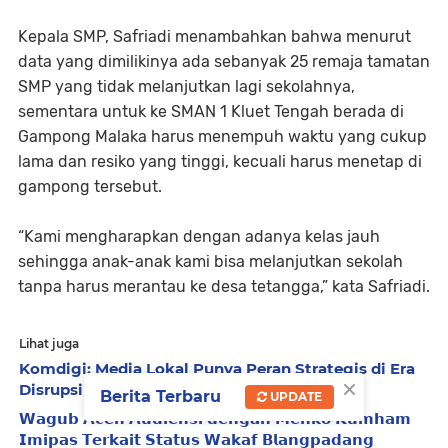
Kepala SMP, Safriadi menambahkan bahwa menurut
data yang dimilikinya ada sebanyak 25 remaja tamatan
SMP yang tidak melanjutkan lagi sekolahnya,
sementara untuk ke SMAN 1 Kluet Tengah berada di
Gampong Malaka harus menempuh waktu yang cukup
lama dan resiko yang tinggi, kecuali harus menetap di
gampong tersebut.
“Kami mengharapkan dengan adanya kelas jauh
sehingga anak-anak kami bisa melanjutkan sekolah
tanpa harus merantau ke desa tetangga,” kata Safriadi.
Lihat juga
Komdigi: Media Lokal Punya Peran Strategis di Era
×
Disrupsi Digital
Berita Terbaru
UPDATE
𝗪𝗮𝗴𝘂𝗯 𝗔𝗰𝗲𝗵 𝗔𝘂𝗱𝗶𝗲𝗻𝘀𝗶 𝗱𝗲𝗻𝗴𝗮𝗻 𝗠𝗲𝗻𝗸𝗼 𝗞𝘂𝗺𝗵𝗮𝗺
𝗜𝗺𝗶𝗽𝗮𝘀 𝗧𝗲𝗿𝗸𝗮𝗶𝘁 𝗦𝘁𝗮𝘁𝘂𝘀 𝗪𝗮𝗸𝗮𝗳 𝗕𝗹𝗮𝗻𝗴𝗽𝗮𝗱𝗮𝗻𝗴