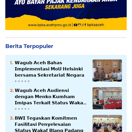
Berita Terpopuler
𝗪𝗮𝗴𝘂𝗯 𝗔𝗰𝗲𝗵 𝗕𝗮𝗵𝗮𝘀
𝗜𝗺𝗽𝗹𝗲𝗺𝗲𝗻𝘁𝗮𝘀𝗶 𝗠𝗼𝗨 𝗛𝗲𝗹𝘀𝗶𝗻𝗸𝗶
𝗯𝗲𝗿𝘀𝗮𝗺𝗮 𝗦𝗲𝗸𝗿𝗲𝘁𝗮𝗿𝗶𝗮𝘁 𝗡𝗲𝗴𝗮𝗿𝗮
𝗪𝗮𝗴𝘂𝗯 𝗔𝗰𝗲𝗵 𝗔𝘂𝗱𝗶𝗲𝗻𝘀𝗶
𝗱𝗲𝗻𝗴𝗮𝗻 𝗠𝗲𝗻𝗸𝗼 𝗞𝘂𝗺𝗵𝗮𝗺
𝗜𝗺𝗶𝗽𝗮𝘀 𝗧𝗲𝗿𝗸𝗮𝗶𝘁 𝗦𝘁𝗮𝘁𝘂𝘀 𝗪𝗮𝗸𝗮𝗳
𝗕𝗹𝗮𝗻𝗴𝗽𝗮𝗱𝗮𝗻𝗴
𝗕𝗪𝗜 𝗧𝗲𝗴𝗮𝘀𝗸𝗮𝗻 𝗞𝗼𝗺𝗶𝘁𝗺𝗲𝗻
𝗙𝗮𝘀𝗶𝗹𝗶𝘁𝗮𝘀𝗶 𝗣𝗲𝗻𝘆𝗲𝗹𝗲𝘀𝗮𝗶𝗮𝗻
𝗦𝘁𝗮𝘁𝘂𝘀 𝗪𝗮𝗸𝗮𝗳 𝗕𝗹𝗮𝗻𝗴 𝗣𝗮𝗱𝗮𝗻𝗴