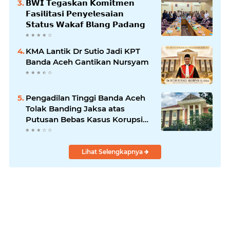
𝗕𝗪𝗜 𝗧𝗲𝗴𝗮𝘀𝗸𝗮𝗻 𝗞𝗼𝗺𝗶𝘁𝗺𝗲𝗻
𝗙𝗮𝘀𝗶𝗹𝗶𝘁𝗮𝘀𝗶 𝗣𝗲𝗻𝘆𝗲𝗹𝗲𝘀𝗮𝗶𝗮𝗻
𝗦𝘁𝗮𝘁𝘂𝘀 𝗪𝗮𝗸𝗮𝗳 𝗕𝗹𝗮𝗻𝗴 𝗣𝗮𝗱𝗮𝗻𝗴
KMA Lantik Dr Sutio Jadi KPT
Banda Aceh Gantikan Nursyam
Pengadilan Tinggi Banda Aceh
Tolak Banding Jaksa atas
Putusan Bebas Kasus Korupsi
Wastafel
Lihat Selengkapnya