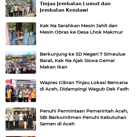
𝗧𝗶𝗻𝗷𝗮𝘂 𝗝𝗲𝗺𝗯𝗮𝘁𝗮𝗻 𝗟𝘂𝗺𝘂𝘁 𝗱𝗮𝗻
𝗝𝗲𝗺𝗯𝗮𝘁𝗮𝗻 𝗞𝗲𝗻𝗱𝗮𝘄𝗶
Kak Na Serahkan Mesin Jahit dan
Mesin Obras ke Desa Lhok Makmur
Berkunjung ke SD Negeri 7 Simeulue
Barat, Kak Na Ajak Siswa Gemar
Makan Ikan
Wapres Gibran Tinjau Lokasi Bencana
di Aceh, Didampingi Wagub Dek Fadh
Penuhi Permintaan Pemerintah Aceh,
SBI Berkomitmen Penuhi Kebutuhan
Semen di Aceh