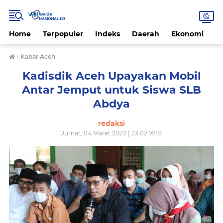
Home
Terpopuler
Indeks
Daerah
Ekonomi
H
›
Kabar Aceh
Kadisdik Aceh Upayakan Mobil
Antar Jemput untuk Siswa SLB
Abdya
redaksi
Jumat, 04 Maret 2022 | 23.02 WIB