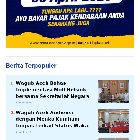
Berita Terpopuler
𝗪𝗮𝗴𝘂𝗯 𝗔𝗰𝗲𝗵 𝗕𝗮𝗵𝗮𝘀
𝗜𝗺𝗽𝗹𝗲𝗺𝗲𝗻𝘁𝗮𝘀𝗶 𝗠𝗼𝗨 𝗛𝗲𝗹𝘀𝗶𝗻𝗸𝗶
𝗯𝗲𝗿𝘀𝗮𝗺𝗮 𝗦𝗲𝗸𝗿𝗲𝘁𝗮𝗿𝗶𝗮𝘁 𝗡𝗲𝗴𝗮𝗿𝗮
𝗪𝗮𝗴𝘂𝗯 𝗔𝗰𝗲𝗵 𝗔𝘂𝗱𝗶𝗲𝗻𝘀𝗶
𝗱𝗲𝗻𝗴𝗮𝗻 𝗠𝗲𝗻𝗸𝗼 𝗞𝘂𝗺𝗵𝗮𝗺
𝗜𝗺𝗶𝗽𝗮𝘀 𝗧𝗲𝗿𝗸𝗮𝗶𝘁 𝗦𝘁𝗮𝘁𝘂𝘀 𝗪𝗮𝗸𝗮𝗳
𝗕𝗹𝗮𝗻𝗴𝗽𝗮𝗱𝗮𝗻𝗴