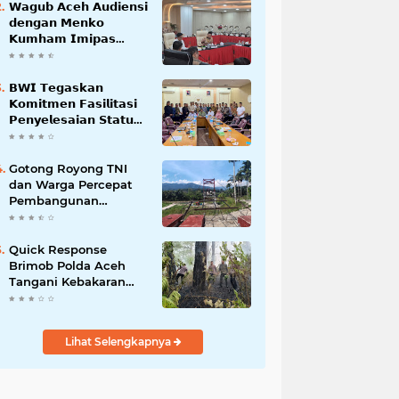
𝗪𝗮𝗴𝘂𝗯 𝗔𝗰𝗲𝗵 𝗔𝘂𝗱𝗶𝗲𝗻𝘀𝗶
𝗱𝗲𝗻𝗴𝗮𝗻 𝗠𝗲𝗻𝗸𝗼
𝗞𝘂𝗺𝗵𝗮𝗺 𝗜𝗺𝗶𝗽𝗮𝘀
𝗧𝗲𝗿𝗸𝗮𝗶𝘁 𝗦𝘁𝗮𝘁𝘂𝘀 𝗪𝗮𝗸𝗮𝗳
𝗕𝗹𝗮𝗻𝗴𝗽𝗮𝗱𝗮𝗻𝗴
𝗕𝗪𝗜 𝗧𝗲𝗴𝗮𝘀𝗸𝗮𝗻
𝗞𝗼𝗺𝗶𝘁𝗺𝗲𝗻 𝗙𝗮𝘀𝗶𝗹𝗶𝘁𝗮𝘀𝗶
𝗣𝗲𝗻𝘆𝗲𝗹𝗲𝘀𝗮𝗶𝗮𝗻 𝗦𝘁𝗮𝘁𝘂𝘀
𝗪𝗮𝗸𝗮𝗳 𝗕𝗹𝗮𝗻𝗴 𝗣𝗮𝗱𝗮𝗻𝗴
Gotong Royong TNI
dan Warga Percepat
Pembangunan
Jembatan Gantung
Perintis Kuta Ujung
Aceh Tenggara
Quick Response
Brimob Polda Aceh
Tangani Kebakaran
Hutan di Lembah
Seulawah
Lihat Selengkapnya