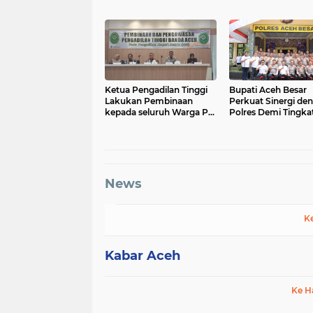
Ditangkap Tim Ri
Koetaradja
Ketua Pengadilan Tinggi
Bupati Aceh Besar
Lakukan Pembinaan
Perkuat Sinergi de
kepada seluruh Warga PN
Polres Demi Tingka
Banda Aceh
Pelayanan Masyara
News
K
Kabar Aceh
Ke H