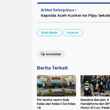
Artikel Selanjutnya
Kapolda Aceh Kunker ke Pijay Sekal
Aceh Besar
Hukum
komentar
Berita Terkait
PN Jantho resmi Naik
Residivis Berulah, 6
Kelas dari Kelas II ke Kelas
Handphone dan B
I B
Motor di Curi, Pela