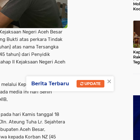
Mob
Kod
Du
Jem
Rus
Ten
ejaksaan Negeri Aceh Besar
g Bukti atas perkara Tindak
uhan) atas nama Tersangka
Kap
45 tahun) dari Penyidik
Rak
ahap II Kejaksaan Negeri Aceh
Teg
Kun
yan
Hu
×
Berita Terbaru
UPDATE
melalui Kepala Seksi Intelijen
da media ini hari Senin
WIB,
pada hari Kamis tanggal 18
ln. Ateung Tuha Lr. Sejahtera
bupaten Aceh Besar,
jiwa kepada Korban NZ (45