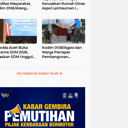
ilitas Masyarakat,
Kerusakan Rumah Dinas
im 0106/Ateng
Aspol Lamteumen I
kung Pembangunan
Akibat Angin Kencang
batan Beton di
Disertai Hujan
ip Antara, Aceh
gah
olda Aceh Buka
Kodim 0108/Agara dan
ernis SDM 2026,
Warga Percepat
askan SDM Unggul
Pembangunan
ci Pelayanan Polri
Jembatan Gantung di
g Profesional dan
Kuta Ujung, Aceh
manis
Tenggara
Ke Halaman Kabar Aceh