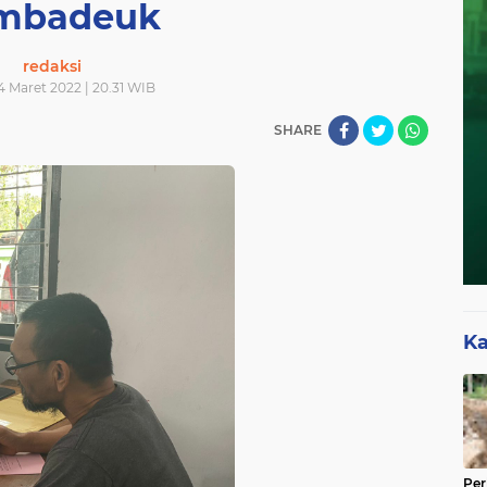
mbadeuk
redaksi
14 Maret 2022 | 20.31 WIB
SHARE
Ka
Per