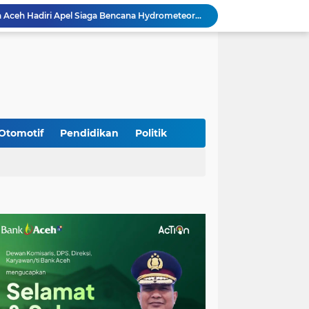
Koramil Seulimeum Hadiri Rapat Persiapan HUT Ke-81 Kemerdekaan RI Tingkat Kecamatan
Babinsa Jalin Komunikasi dengan Aparatur Gampong, Perkuat Sinergi Membangun Desa
Babinsa Hadiri Rembuk Stunting, Perkuat Sinergi Wujudkan Generasi Sehat di Kuta Malaka
Babinsa Bak Seutui Ingatkan Warga Tetap Waspada Hadapi Cuaca Tak Menentu
Kodim 0108/Agara dan Yon TP 855/RD Bersama Warga Cor Pondasi Blok Angkur Jembatan Gantung di Ds. Lawe Ger Ger, Aceh Tenggara
Perkuat Akses dan Mobilitas Masyarakat, Kodim 0106/Ateng Dukung Pembangunan Jembatan Beton di Rusip Antara, Aceh Tengah
Bupati Aceh Besar Perkuat Sinergi dengan Polres Demi Tingkatkan Pelayanan Masyarakat
Kapolda Aceh Tinjau Kerusakan Rumah Dinas Aspol Lamteumen I Akibat Angin Kencang Disertai Hujan
Otomotif
Pendidikan
Politik
Kodim Kota Banda Aceh Gelar Sidang Usul Kenaikan Pangkat Bintara dan Tamtama Periode 1 April 2027
Kasdim 0101/Kota Banda Aceh Hadiri Apel Siaga Bencana Hydrometeorologi 2026, Perkuat Kesiapsiagaan Hadapi Ancaman Kekeringan