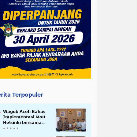
rita Terpopuler
𝗪𝗮𝗴𝘂𝗯 𝗔𝗰𝗲𝗵 𝗕𝗮𝗵𝗮𝘀
𝗜𝗺𝗽𝗹𝗲𝗺𝗲𝗻𝘁𝗮𝘀𝗶 𝗠𝗼𝗨
𝗛𝗲𝗹𝘀𝗶𝗻𝗸𝗶 𝗯𝗲𝗿𝘀𝗮𝗺𝗮
𝗦𝗲𝗸𝗿𝗲𝘁𝗮𝗿𝗶𝗮𝘁 𝗡𝗲𝗴𝗮𝗿𝗮