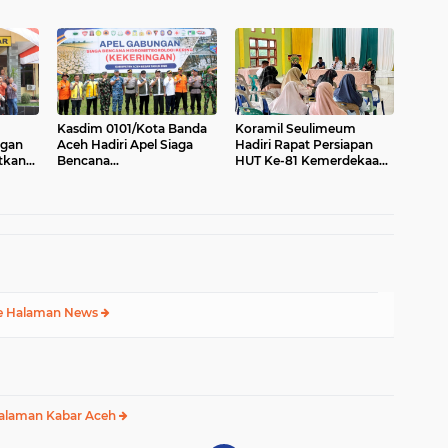
mueng
Kasdim 0101/Kota Banda
Koramil Seulimeum
ngan
Aceh Hadiri Apel Siaga
Hadiri Rapat Persiapan
tkan
Bencana
HUT Ke-81 Kemerdekaan
kat
Hydrometeorologi 2026,
RI Tingkat Kecamatan
Perkuat Kesiapsiagaan
Hadapi Ancaman
Kekeringan
e Halaman News
alaman Kabar Aceh