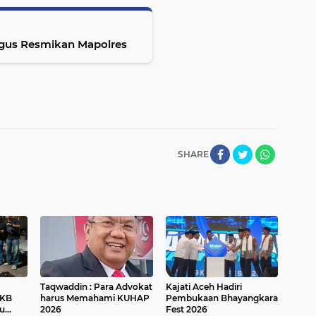
igus Resmikan Mapolres
SHARE
Taqwaddin : Para Advokat
Kajati Aceh Hadiri
PKB
harus Memahami KUHAP
Pembukaan Bhayangkara
ku
2026
Fest 2026