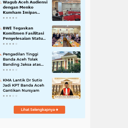
𝗪𝗮𝗴𝘂𝗯 𝗔𝗰𝗲𝗵 𝗔𝘂𝗱𝗶𝗲𝗻𝘀𝗶
𝗱𝗲𝗻𝗴𝗮𝗻 𝗠𝗲𝗻𝗸𝗼
𝗞𝘂𝗺𝗵𝗮𝗺 𝗜𝗺𝗶𝗽𝗮𝘀
𝗧𝗲𝗿𝗸𝗮𝗶𝘁 𝗦𝘁𝗮𝘁𝘂𝘀 𝗪𝗮𝗸𝗮𝗳
𝗕𝗹𝗮𝗻𝗴𝗽𝗮𝗱𝗮𝗻𝗴
𝗕𝗪𝗜 𝗧𝗲𝗴𝗮𝘀𝗸𝗮𝗻
𝗞𝗼𝗺𝗶𝘁𝗺𝗲𝗻 𝗙𝗮𝘀𝗶𝗹𝗶𝘁𝗮𝘀𝗶
𝗣𝗲𝗻𝘆𝗲𝗹𝗲𝘀𝗮𝗶𝗮𝗻 𝗦𝘁𝗮𝘁𝘂𝘀
𝗪𝗮𝗸𝗮𝗳 𝗕𝗹𝗮𝗻𝗴 𝗣𝗮𝗱𝗮𝗻𝗴
Pengadilan Tinggi
Banda Aceh Tolak
Banding Jaksa atas
Putusan Bebas Kasus
Korupsi Wastafel
KMA Lantik Dr Sutio
Jadi KPT Banda Aceh
Gantikan Nursyam
Lihat Selengkapnya