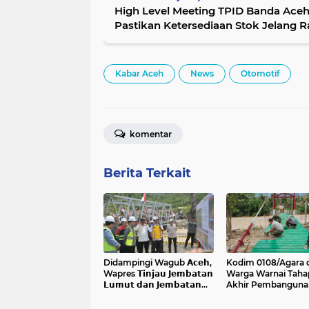
High Level Meeting TPID Banda Aceh
Pastikan Ketersediaan Stok Jelang R
Kabar Aceh
News
Otomotif
komentar
Berita Terkait
Didampingi Wagub 𝗔𝗰𝗲𝗵,
Kodim 0108/Agara 
Wapres 𝗧𝗶𝗻𝗷𝗮𝘂 𝗝𝗲𝗺𝗯𝗮𝘁𝗮𝗻
Warga Warnai Taha
𝗟𝘂𝗺𝘂𝘁 𝗱𝗮𝗻 𝗝𝗲𝗺𝗯𝗮𝘁𝗮𝗻
Akhir Pembanguna
𝗞𝗲𝗻𝗱𝗮𝘄𝗶
Jembatan Gantung 
Ketambe Aceh Ten