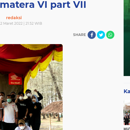
matera VI part VII
redaksi
22 Maret 2022 | 21.52 WIB
SHARE
Ka
HUT