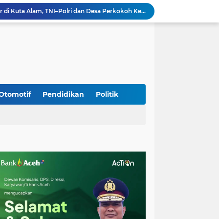
Silaturahmi Lintas Sektor di Kuta Alam, TNI–Polri dan Desa Perkokoh Kebersamaan
Babinsa Peukan Bada Hadiri Rapat Lanjutan HUT RI ke-81, Perkuat Sinergi Lintas Sektor
jid Raya Gelar Acara Lepas Sambut Danramil
Dukung Generasi Sehat, Babinsa Seulimeum Dampingi Imunisasi Campak di Tanoh Abee
Di Pinggir Sawah, Babinsa Lhoong Pererat Kedekatan dengan Masyarakat Desa Gle Bruek
Kapolda Aceh Bersama Forkopimda Sambut Kunjungan Kerja Wakil Presiden RI di Kabupaten Bireuen
Kapolda Aceh Dampingi Wakil Presiden RI Tinjau Hasil Rehabilitasi dan Rekonstruksi Pascabencana di Desa Kendawi, Gayo Lues
Kapolda Aceh dan Forkopimda Dampingi Kunjungan Kerja Wakil Presiden RI Gibran Rakabuming Raka di Aceh Tengah
Otomotif
Pendidikan
Politik
Kak Na Promosi Wisata Surfing dan Hadiri Perayaan HUT 53 tahun BAS Simeulue
HUT ke-53 Bank Aceh: Momentum Memperkuat Amanah, Menumbuhkan Keberkahan Bagi Aceh