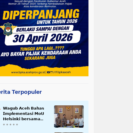
rita Terpopuler
𝗪𝗮𝗴𝘂𝗯 𝗔𝗰𝗲𝗵 𝗕𝗮𝗵𝗮𝘀
𝗜𝗺𝗽𝗹𝗲𝗺𝗲𝗻𝘁𝗮𝘀𝗶 𝗠𝗼𝗨
𝗛𝗲𝗹𝘀𝗶𝗻𝗸𝗶 𝗯𝗲𝗿𝘀𝗮𝗺𝗮
𝗦𝗲𝗸𝗿𝗲𝘁𝗮𝗿𝗶𝗮𝘁 𝗡𝗲𝗴𝗮𝗿𝗮