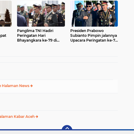
Panglima TNI Hadiri
Presiden Prabowo
apat
Peringatan Hari
Subianto Pimpin jalannya
Bhayangkara ke-79 di
Upacara Peringatan ke-79
K
Silang Monas
Hari Bhayangkara Tahun
2025
e Halaman News
alaman Kabar Aceh