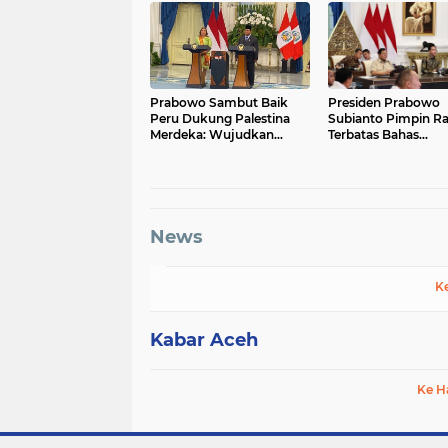
Prabowo Sambut Baik
Presiden Prabowo
Peru Dukung Palestina
Subianto Pimpin R
Merdeka: Wujudkan
Terbatas Bahas
Solusi 2 Negara
perkembangan KE
bersama sejumlah
Menteri Kabinet
News
K
Kabar Aceh
Ke H