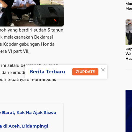
Mo
Me
Me
Keb
oh yang berdiri sudah 3 tahun
uk melaksanakan Deklarasi
us Kopdar gabungan Honda
Kap
ra VI part VII.
Wak
Has
Rek
ini selalu berpindah wilayah
×
Pas
Berita Terbaru
UPDATE
 dan kemudian Aceh menjadi
Ken
oh tepatnya di Pantai Suak
 Barat, Kak Na Ajak Siswa
a di Aceh, Didampingi