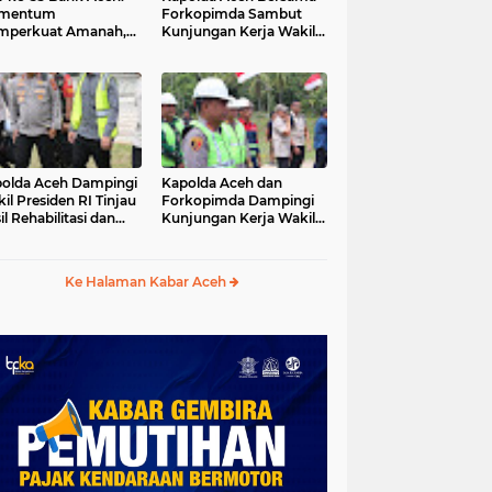
mentum
Forkopimda Sambut
mperkuat Amanah,
Kunjungan Kerja Wakil
numbuhkan
Presiden RI di
erkahan Bagi Aceh
Kabupaten Bireuen
olda Aceh Dampingi
Kapolda Aceh dan
il Presiden RI Tinjau
Forkopimda Dampingi
il Rehabilitasi dan
Kunjungan Kerja Wakil
onstruksi
Presiden RI Gibran
cabencana di Desa
Rakabuming Raka di
dawi, Gayo Lues
Aceh Tengah
Ke Halaman Kabar Aceh