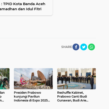
 : TPID Kota Banda Aceh
amadhan dan Idul Fitri
SHARE
dan
Presiden Prabowo
Reshuffle Kabinet,
p
kunjungi Paviliun
Prabowo Ganti Budi
n
Indonesia di Expo 2025
Gunawan, Budi Arie
di
Osaka
hingga Sri Mulyani
ggara