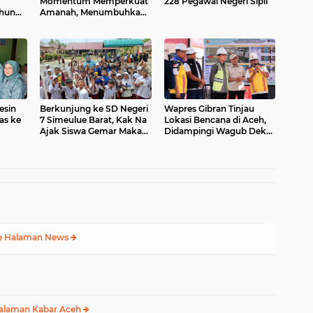
Momentum Memperkuat
228 Pegawai Negeri Sipil
ahun
Amanah, Menumbuhkan
Keberkahan Bagi Aceh
esin
Berkunjung ke SD Negeri
Wapres Gibran Tinjau
as ke
7 Simeulue Barat, Kak Na
Lokasi Bencana di Aceh,
Ajak Siswa Gemar Makan
Didampingi Wagub Dek
Ikan
Fadh
e Halaman News
alaman Kabar Aceh