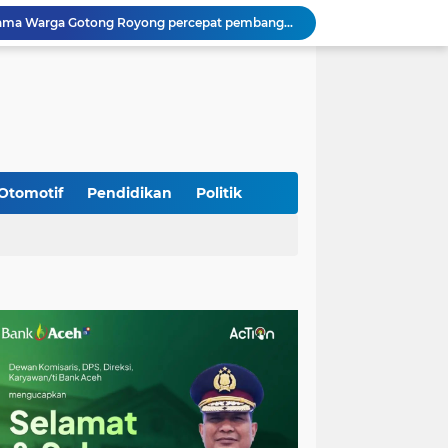
Kodim 0108/Agara Bersama Warga Gotong Royong percepat pembangunan Jembatan Gantung di Desa Gulo Aceh Tenggara
Babinsa Sukamakmur Tanamkan Semangat Belajar, Hadir Langsung di SMAN 1 untuk Motivasi Siswa
Jaga Stabilitas Wilayah, Koramil Montasik Intensifkan Patroli Keamanan di Desa Binaan
Pimpin Upacara Pembaretan 65 Bintara Remaja Brimob, Kapolda Aceh: Baret Adalah Simbol Kehormatan
Kodim 0108/Agara Bersama Warga Percepat Pemasangan Tiang Pylon Jembatan Gantung di Desa Lawe Ger-Ger Aceh Tenggara
Rp 2,5 Triliun Dana Kementan untuk Bencana, Pemerintah Aceh kelola Rp 9,7 M
Meriahkan HUT Ke-81 Kemerdekaan RI, Polda Aceh Gelar Lomba Memasak Nasi Goreng dan Aneka Minuman
Babinsa Simpang Tiga Monitoring Harga Sembako, Pastikan Stabilitas dan Ketersediaan Bahan Pokok
Otomotif
Pendidikan
Politik
Babinsa Lembah Seulawah Perkuat Sinergi dengan Tenaga Pendidik, Tekankan Pencegahan Kenakalan Remaja dan Bahaya Narkoba
Perkuat Kamtibmas, Babinsa Kuta Cot Glie Aktif Komsos Ajak Warga Jaga Ketertiban Desa