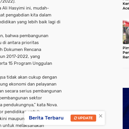
3/2022).
Kem
Ali Hasyimi ini, mudah-
Ace
Mem
at pengabdian kita dalam
da
dikan yang lebih baik lagi di
an, bahwa pembangunan
 di antara prioritas
Pim
ah Dokumen Rencana
Pem
un 2017-2022, yang
Rem
Kap
serta 15 Program Unggulan
Ada
Ke
sa tidak akan cukup dengan
ung ekonomi dan pelayanan
ikan secara serius pembangunan
 pembangunan sektor
a pendukungnya,” kata Nova.
r pendidikan untuk
×
Berita Terbaru
UPDATE
kini maupun di masa depan,
n untuk melaksanakan