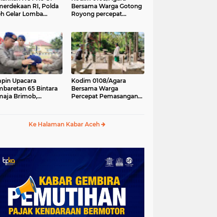
erdekaan RI, Polda
Bersama Warga Gotong
h Gelar Lomba
Royong percepat
asak Nasi Goreng
pembangunan
n Aneka Minuman
Jembatan Gantung di
Desa Gulo Aceh
Tenggara
pin Upacara
Kodim 0108/Agara
baretan 65 Bintara
Bersama Warga
aja Brimob,
Percepat Pemasangan
olda Aceh: Baret
Tiang Pylon Jembatan
lah Simbol
Gantung di Desa Lawe
hormatan
Ger-Ger Aceh Tenggara
Ke Halaman Kabar Aceh