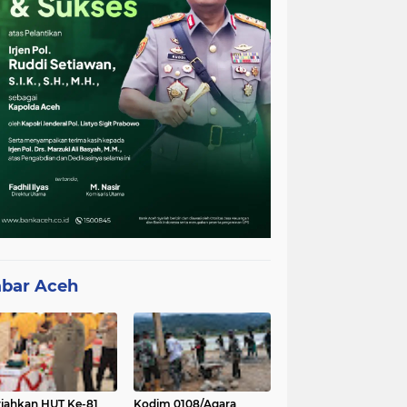
bar Aceh
iahkan HUT Ke-81
Kodim 0108/Agara