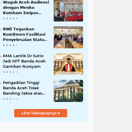
𝗪𝗮𝗴𝘂𝗯 𝗔𝗰𝗲𝗵 𝗔𝘂𝗱𝗶𝗲𝗻𝘀𝗶
𝗱𝗲𝗻𝗴𝗮𝗻 𝗠𝗲𝗻𝗸𝗼
𝗞𝘂𝗺𝗵𝗮𝗺 𝗜𝗺𝗶𝗽𝗮𝘀
𝗧𝗲𝗿𝗸𝗮𝗶𝘁 𝗦𝘁𝗮𝘁𝘂𝘀 𝗪𝗮𝗸𝗮𝗳
𝗕𝗹𝗮𝗻𝗴𝗽𝗮𝗱𝗮𝗻𝗴
𝗕𝗪𝗜 𝗧𝗲𝗴𝗮𝘀𝗸𝗮𝗻
𝗞𝗼𝗺𝗶𝘁𝗺𝗲𝗻 𝗙𝗮𝘀𝗶𝗹𝗶𝘁𝗮𝘀𝗶
𝗣𝗲𝗻𝘆𝗲𝗹𝗲𝘀𝗮𝗶𝗮𝗻 𝗦𝘁𝗮𝘁𝘂𝘀
𝗪𝗮𝗸𝗮𝗳 𝗕𝗹𝗮𝗻𝗴 𝗣𝗮𝗱𝗮𝗻𝗴
KMA Lantik Dr Sutio
Jadi KPT Banda Aceh
Gantikan Nursyam
Pengadilan Tinggi
Banda Aceh Tolak
Banding Jaksa atas
Putusan Bebas Kasus
Korupsi Wastafel
Lihat Selengkapnya