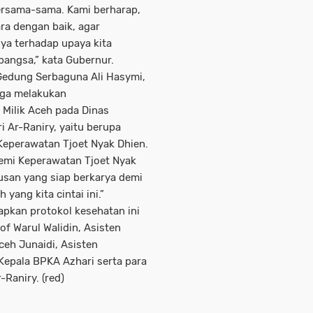
bersama-sama. Kami berharap,
ara dengan baik, agar
a terhadap upaya kita
angsa,” kata Gubernur.
edung Serbaguna Ali Hasymi,
uga melakukan
Milik Aceh pada Dinas
i Ar-Raniry, yaitu berupa
Keperawatan Tjoet Nyak Dhien.
demi Keperawatan Tjoet Nyak
lusan yang siap berkarya demi
yang kita cintai ini.”
pkan protokol kesehatan ini
of Warul Walidin, Asisten
h Junaidi, Asisten
Kepala BPKA Azhari serta para
Raniry. (red)