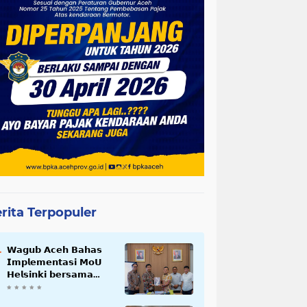
rita Terpopuler
𝗪𝗮𝗴𝘂𝗯 𝗔𝗰𝗲𝗵 𝗕𝗮𝗵𝗮𝘀
𝗜𝗺𝗽𝗹𝗲𝗺𝗲𝗻𝘁𝗮𝘀𝗶 𝗠𝗼𝗨
𝗛𝗲𝗹𝘀𝗶𝗻𝗸𝗶 𝗯𝗲𝗿𝘀𝗮𝗺𝗮
𝗦𝗲𝗸𝗿𝗲𝘁𝗮𝗿𝗶𝗮𝘁 𝗡𝗲𝗴𝗮𝗿𝗮