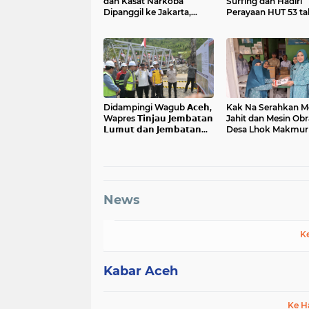
dan Kasat Narkoba
Surfing dan Hadiri
Dipanggil ke Jakarta,
Perayaan HUT 53 t
Polda Aceh Tunjuk Plt
BAS Simeulue
Didampingi Wagub 𝗔𝗰𝗲𝗵,
Kak Na Serahkan M
Wapres 𝗧𝗶𝗻𝗷𝗮𝘂 𝗝𝗲𝗺𝗯𝗮𝘁𝗮𝗻
Jahit dan Mesin Obr
𝗟𝘂𝗺𝘂𝘁 𝗱𝗮𝗻 𝗝𝗲𝗺𝗯𝗮𝘁𝗮𝗻
Desa Lhok Makmur
𝗞𝗲𝗻𝗱𝗮𝘄𝗶
News
K
Kabar Aceh
Ke H