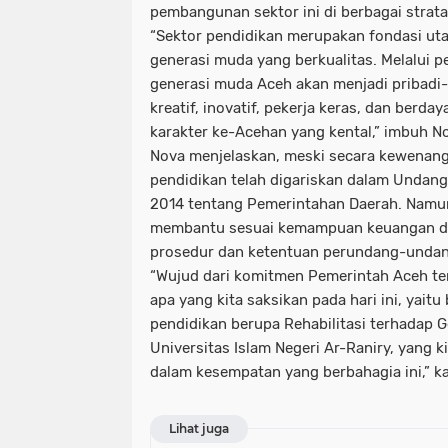
pembangunan sektor ini di berbagai strata
“Sektor pendidikan merupakan fondasi u
generasi muda yang berkualitas. Melalui p
generasi muda Aceh akan menjadi pribadi-p
kreatif, inovatif, pekerja keras, dan berday
karakter ke-Acehan yang kental,” imbuh N
Nova menjelaskan, meski secara kewenan
pendidikan telah digariskan dalam Unda
2014 tentang Pemerintahan Daerah. Namu
membantu sesuai kemampuan keuangan da
prosedur dan ketentuan perundang-undan
“Wujud dari komitmen Pemerintah Aceh ter
apa yang kita saksikan pada hari ini, yai
pendidikan berupa Rehabilitasi terhadap 
Universitas Islam Negeri Ar-Raniry, yang 
dalam kesempatan yang berbahagia ini,” k
Lihat juga