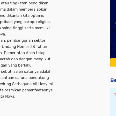
 atau tingkatan pendidikan.
tama dalam mempersiapkan
endidikanlah kita optimis
ribadi yang cakap, religius,
a saing tinggi serta memiliki
ova.
gan, pembangunan sektor
ng-Undang Nomor 23 Tahun
n, Pemerintah Aceh tetap
erah dan dengan mengikuti
gan yang berlaku.
sebut, salah satunya adalah
tu bantuan sarana pendukung
Be
Gedung Serbaguna Ali Hasyimi
kita resmikan pemanfaatannya
ata Nova.