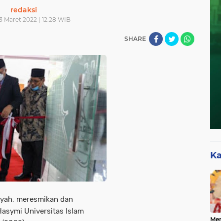
redaksi
3 Maret 2022 | 12.28 WIB
SHARE
Ka
syah, meresmikan dan
asymi Universitas Islam
Mer