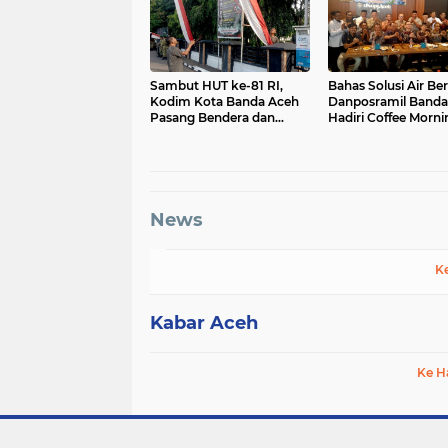
Sambut HUT ke-81 RI,
Bahas Solusi Air Ber
Kodim Kota Banda Aceh
Danposramil Banda
Pasang Bendera dan
Hadiri Coffee Morni
Umbul-Umbul
Bersama Muspika
News
K
Kabar Aceh
Ke H