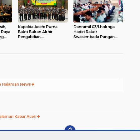
sih,
Kapolda Aceh: Purna
Danramil 03/Lhoknga
 Raya
Bakti Bukan Akhir
Hadiri Rakor
ng
Pengabdian,
Swasembada Pangan
Purnawirawan Tetap Pilar
Berkelanjutan, Perkuat
Kekuatan Polri
Sinergi Menuju Target 1
Juta Hektare
e Halaman News
alaman Kabar Aceh