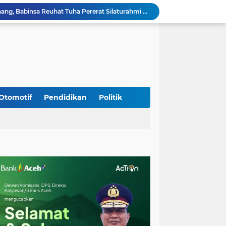
Sambangi Pedagang Pinang, Babinsa Reuhat Tuha Pererat Silaturahmi dengan Warga
Jalin Keakraban dengan Warga, Babinsa Leung Ie Perkuat Komunikasi di Wilayah Binaan
Hadiri Persami di Buengcala, Danramil Kuta Baro Dorong Semangat Kebersamaan Generasi Muda
Rumah Warga Diterpa Angin Kencang, Babinsa Meunasah Lhok Dampingi Penyaluran Bantuan Masa Panik
Sambut HUT ke-81 RI, Koramil Lhoong Bersama Warga Gotong Royong Bersihkan Lingkungan
Kodim 0108/Agara mulai pasang Papan Lantai Jembatan Gantung di Kuta Ujung Agara
Kodim 0108/Agara terus kebut pembangunan jembatan Gantung di Ds. Kumbang Jaya, Aceh Tenggara
Mualem dan Mentan Sepakat Percepat Pemulihan Pertanian Aceh Pascabencana
Otomotif
Pendidikan
Politik
Rp 2,5 Triliun Dana Kementan untuk Bencana, Pemerintah Aceh kelola Rp 9,7 M
Progres Pembangunan Capai 51 Persen, TNI dan Warga Kebutan Pengecoran Lantai Jembatan di Bunga Melur