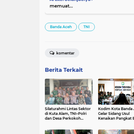
memuat...
Banda Aceh
TNI
komentar
Berita Terkait
Silaturahmi Lintas Sektor
Kodim Kota Banda
di Kuta Alam, TNI–Polri
Gelar Sidang Usul
dan Desa Perkokoh
Kenaikan Pangkat B
Kebersamaan
dan Tamtama Perio
April 2027