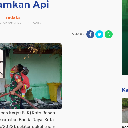
amkan Api
redaksi
12 Maret 2022 | 17.52 WIB
SHARE
Ka
ihan Kerja (BLK) Kota Banda
ecamatan Banda Raya, Kota
3/2022), sekitar pukul enam
Kod