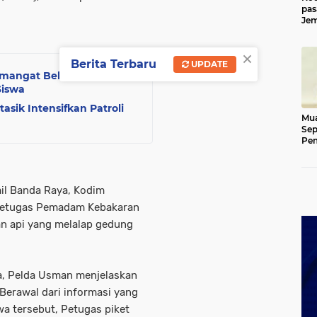
pas
Jem
Kut
×
Berita Terbaru
UPDATE
ngat Belajar, Hadir
Siswa
asik Intensifkan Patroli
Mua
Sep
Pem
Ace
il Banda Raya, Kodim
Petugas Pemadam Kebakaran
an api yang melalap gedung
a, Pelda Usman menjelaskan
Berawal dari informasi yang
wa tersebut, Petugas piket