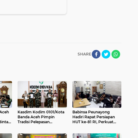
SHARE
 Aceh
Kasdim Kodim 0101/Kota
Babinsa Peunayong
Banda Aceh Pimpin
Hadiri Rapat Persiapan
intara
Tradisi Pelepasan
HUT ke-81 RI, Perkuat
de 1
Personel Pindah Satuan
Sinergi Sukseskan
Perayaan Kemerdekaan