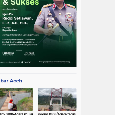
bar Aceh
im 0108/Agara mulai
Kodim 0108/Agara terus