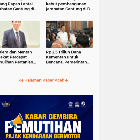
ang Papan Lantai
kebut pembangunan
batan Gantung di
jembatan Gantung di Ds.
a Ujung Agara
Kumbang Jaya, Aceh
Tenggara
lem dan Mentan
Rp 2,5 Triliun Dana
akat Percepat
Kementan untuk
ulihan Pertanian
Bencana, Pemerintah
h Pascabencana
Aceh kelola Rp 9,7 M
Ke Halaman Kabar Aceh