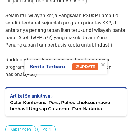
illegal fishing dan destructive fishing.
Selain itu, wilayah kerja Pangkalan PSDKP Lampulo
sendiri terdapat sejumlah program prioritas KKP, di
antaranya penangkapan ikan terukur di wilayah pantai
barat Aceh (WPP 572) yang masuk dalam Zona
Penangkapan Ikan berbasis kuota untuk Industri.
Ruddi berharap, kerja sama ini dapat mengawal
×
Berita Terbaru
program prioritas sektor kelautan dan perikanan
UPDATE
nasional.(Red)
Artikel Selanjutnya
Gelar Konferensi Pers, Polres Lhokseumawe
berhasil Ungkap Curanmor Dan Narkoba
Kabar Aceh
Polri