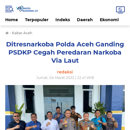
Home
Terpopuler
Indeks
Daerah
Ekonomi
H
›
Kabar Aceh
Ditresnarkoba Polda Aceh Ganding
PSDKP Cegah Peredaran Narkoba
Via Laut
redaksi
Jumat, 04 Maret 2022 | 22.41 WIB