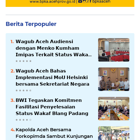
Berita Terpopuler
𝗪𝗮𝗴𝘂𝗯 𝗔𝗰𝗲𝗵 𝗔𝘂𝗱𝗶𝗲𝗻𝘀𝗶
𝗱𝗲𝗻𝗴𝗮𝗻 𝗠𝗲𝗻𝗸𝗼 𝗞𝘂𝗺𝗵𝗮𝗺
𝗜𝗺𝗶𝗽𝗮𝘀 𝗧𝗲𝗿𝗸𝗮𝗶𝘁 𝗦𝘁𝗮𝘁𝘂𝘀 𝗪𝗮𝗸𝗮𝗳
𝗕𝗹𝗮𝗻𝗴𝗽𝗮𝗱𝗮𝗻𝗴
𝗪𝗮𝗴𝘂𝗯 𝗔𝗰𝗲𝗵 𝗕𝗮𝗵𝗮𝘀
𝗜𝗺𝗽𝗹𝗲𝗺𝗲𝗻𝘁𝗮𝘀𝗶 𝗠𝗼𝗨 𝗛𝗲𝗹𝘀𝗶𝗻𝗸𝗶
𝗯𝗲𝗿𝘀𝗮𝗺𝗮 𝗦𝗲𝗸𝗿𝗲𝘁𝗮𝗿𝗶𝗮𝘁 𝗡𝗲𝗴𝗮𝗿𝗮
𝗕𝗪𝗜 𝗧𝗲𝗴𝗮𝘀𝗸𝗮𝗻 𝗞𝗼𝗺𝗶𝘁𝗺𝗲𝗻
𝗙𝗮𝘀𝗶𝗹𝗶𝘁𝗮𝘀𝗶 𝗣𝗲𝗻𝘆𝗲𝗹𝗲𝘀𝗮𝗶𝗮𝗻
𝗦𝘁𝗮𝘁𝘂𝘀 𝗪𝗮𝗸𝗮𝗳 𝗕𝗹𝗮𝗻𝗴 𝗣𝗮𝗱𝗮𝗻𝗴
Kapolda Aceh Bersama
Forkopimda Sambut Kunjungan