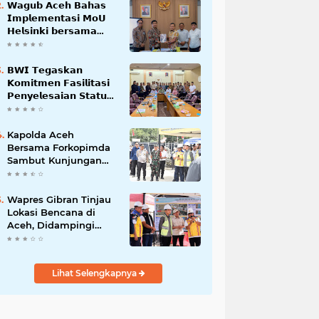
𝗪𝗮𝗴𝘂𝗯 𝗔𝗰𝗲𝗵 𝗕𝗮𝗵𝗮𝘀
𝗜𝗺𝗽𝗹𝗲𝗺𝗲𝗻𝘁𝗮𝘀𝗶 𝗠𝗼𝗨
𝗛𝗲𝗹𝘀𝗶𝗻𝗸𝗶 𝗯𝗲𝗿𝘀𝗮𝗺𝗮
𝗦𝗲𝗸𝗿𝗲𝘁𝗮𝗿𝗶𝗮𝘁 𝗡𝗲𝗴𝗮𝗿𝗮
𝗕𝗪𝗜 𝗧𝗲𝗴𝗮𝘀𝗸𝗮𝗻
𝗞𝗼𝗺𝗶𝘁𝗺𝗲𝗻 𝗙𝗮𝘀𝗶𝗹𝗶𝘁𝗮𝘀𝗶
𝗣𝗲𝗻𝘆𝗲𝗹𝗲𝘀𝗮𝗶𝗮𝗻 𝗦𝘁𝗮𝘁𝘂𝘀
𝗪𝗮𝗸𝗮𝗳 𝗕𝗹𝗮𝗻𝗴 𝗣𝗮𝗱𝗮𝗻𝗴
Kapolda Aceh
Bersama Forkopimda
Sambut Kunjungan
Kerja Wakil Presiden
RI di Kabupaten
Bireuen
Wapres Gibran Tinjau
Lokasi Bencana di
Aceh, Didampingi
Wagub Dek Fadh
Lihat Selengkapnya