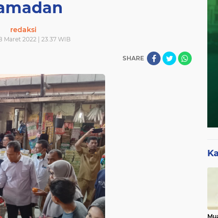
amadan
redaksi
8 Maret 2022 | 23.37 WIB
SHARE
Ka
Mua