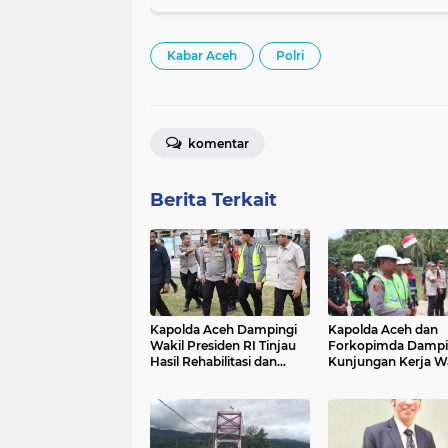
Kabar Aceh
Polri
komentar
Berita Terkait
Kapolda Aceh Dampingi
Kapolda Aceh dan
Wakil Presiden RI Tinjau
Forkopimda Dampi
Hasil Rehabilitasi dan
Kunjungan Kerja Wa
Rekonstruksi
Presiden RI Gibran
Pascabencana di Desa
Rakabuming Raka d
Kendawi, Gayo Lues
Aceh Tengah