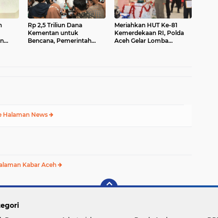
n
Rp 2,5 Triliun Dana
Meriahkan HUT Ke-81
Kementan untuk
Kemerdekaan RI, Polda
an
Bencana, Pemerintah
Aceh Gelar Lomba
a
Aceh kelola Rp 9,7 M
Memasak Nasi Goreng
dan Aneka Minuman
e Halaman News
alaman Kabar Aceh
egori