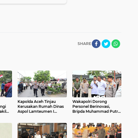
SHARE
Kapolda Aceh Tinjau
Wakapolri Dorong
ngi
Kerusakan Rumah Dinas
Personel Berinovasi,
kil
Aspol Lamteumen I
Bripda Muhammad Putra
Akibat Angin Kencang
Aulia Jadi Contoh Nyata
i
Disertai Hujan