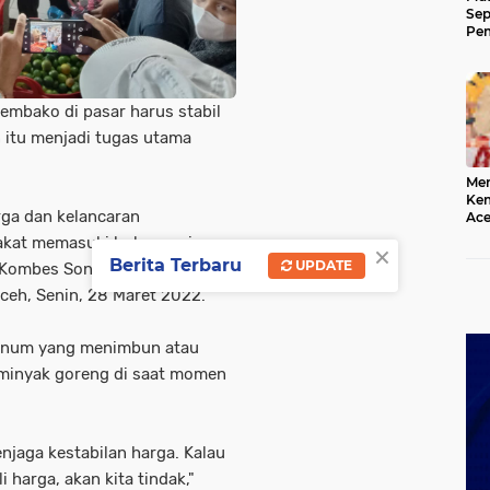
Sep
Pem
Ace
embako di pasar harus stabil
 itu menjadi tugas utama
Mer
Kem
rga dan kelancaran
Ace
Mem
akat memasuki bulan suci
×
da
Berita Terbaru
UPDATE
 Kombes Sony Sonjaya saat
ceh, Senin, 28 Maret 2022.
knum yang menimbun atau
minyak goreng di saat momen
njaga kestabilan harga. Kalau
arga, akan kita tindak,"