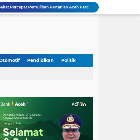
Mualem dan Mentan Sepakat Percepat Pemulihan Pertanian Aceh Pascabencana
Rp 2,5 Triliun Dana Kementan untuk Bencana, Pemerintah Aceh kelola Rp 9,7 M
Meriahkan HUT Ke-81 Kemerdekaan RI, Polda Aceh Gelar Lomba Memasak Nasi Goreng dan Aneka Minuman
Babinsa Simpang Tiga Monitoring Harga Sembako, Pastikan Stabilitas dan Ketersediaan Bahan Pokok
Babinsa Lembah Seulawah Perkuat Sinergi dengan Tenaga Pendidik, Tekankan Pencegahan Kenakalan Remaja dan Bahaya Narkoba
Perkuat Kamtibmas, Babinsa Kuta Cot Glie Aktif Komsos Ajak Warga Jaga Ketertiban Desa
Kodim 0108/Agara Bersama Warga Gotong Royong percepat pembangunan Jembatan Gantung di Desa Gulo Aceh Tenggara
Babinsa Sukamakmur Tanamkan Semangat Belajar, Hadir Langsung di SMAN 1 untuk Motivasi Siswa
Otomotif
Pendidikan
Politik
Jaga Stabilitas Wilayah, Koramil Montasik Intensifkan Patroli Keamanan di Desa Binaan
Kodim 0108/Agara terus kebut pembangunan jembatan Gantung di Ds. Kumbang Jaya, Aceh Tenggara