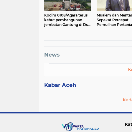
Kodim 0108/Agara terus
Mualem dan Menta
kebut pembangunan
Sepakat Percepat
jembatan Gantung di Ds.
Pemulihan Pertani
Kumbang Jaya, Aceh
Aceh Pascabencan
Tenggara
News
K
Kabar Aceh
Ke H
Kat