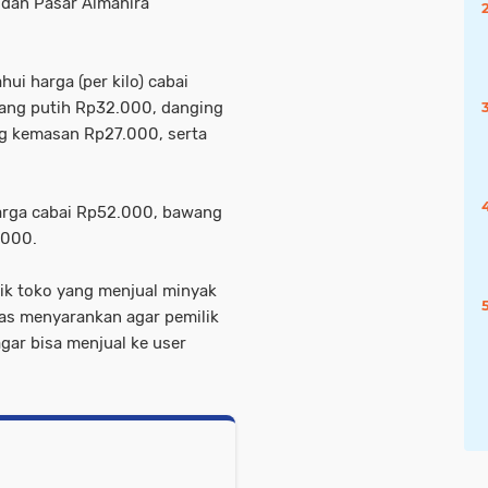
 dan Pasar Almahira
ui harga (per kilo) cabai
ng putih Rp32.000, danging
g kemasan Rp27.000, serta
arga cabai Rp52.000, bawang
.000.
ik toko yang menjual minyak
as menyarankan agar pemilik
ar bisa menjual ke user