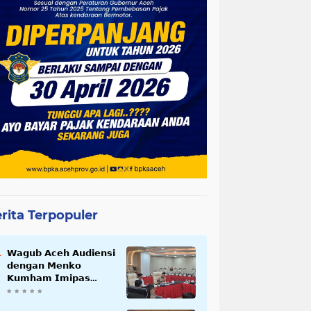
rita Terpopuler
𝗪𝗮𝗴𝘂𝗯 𝗔𝗰𝗲𝗵 𝗔𝘂𝗱𝗶𝗲𝗻𝘀𝗶
𝗱𝗲𝗻𝗴𝗮𝗻 𝗠𝗲𝗻𝗸𝗼
𝗞𝘂𝗺𝗵𝗮𝗺 𝗜𝗺𝗶𝗽𝗮𝘀
𝗧𝗲𝗿𝗸𝗮𝗶𝘁 𝗦𝘁𝗮𝘁𝘂𝘀 𝗪𝗮𝗸𝗮𝗳
𝗕𝗹𝗮𝗻𝗴𝗽𝗮𝗱𝗮𝗻𝗴