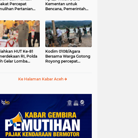
akat Percepat
Kementan untuk
ulihan Pertanian
Bencana, Pemerintah
h Pascabencana
Aceh kelola Rp 9,7 M
iahkan HUT Ke-81
Kodim 0108/Agara
erdekaan RI, Polda
Bersama Warga Gotong
h Gelar Lomba
Royong percepat
asak Nasi Goreng
pembangunan
n Aneka Minuman
Jembatan Gantung di
Desa Gulo Aceh
Ke Halaman Kabar Aceh
Tenggara