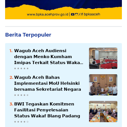
Berita Terpopuler
𝗪𝗮𝗴𝘂𝗯 𝗔𝗰𝗲𝗵 𝗔𝘂𝗱𝗶𝗲𝗻𝘀𝗶
𝗱𝗲𝗻𝗴𝗮𝗻 𝗠𝗲𝗻𝗸𝗼 𝗞𝘂𝗺𝗵𝗮𝗺
𝗜𝗺𝗶𝗽𝗮𝘀 𝗧𝗲𝗿𝗸𝗮𝗶𝘁 𝗦𝘁𝗮𝘁𝘂𝘀 𝗪𝗮𝗸𝗮𝗳
𝗕𝗹𝗮𝗻𝗴𝗽𝗮𝗱𝗮𝗻𝗴
𝗪𝗮𝗴𝘂𝗯 𝗔𝗰𝗲𝗵 𝗕𝗮𝗵𝗮𝘀
𝗜𝗺𝗽𝗹𝗲𝗺𝗲𝗻𝘁𝗮𝘀𝗶 𝗠𝗼𝗨 𝗛𝗲𝗹𝘀𝗶𝗻𝗸𝗶
𝗯𝗲𝗿𝘀𝗮𝗺𝗮 𝗦𝗲𝗸𝗿𝗲𝘁𝗮𝗿𝗶𝗮𝘁 𝗡𝗲𝗴𝗮𝗿𝗮
𝗕𝗪𝗜 𝗧𝗲𝗴𝗮𝘀𝗸𝗮𝗻 𝗞𝗼𝗺𝗶𝘁𝗺𝗲𝗻
𝗙𝗮𝘀𝗶𝗹𝗶𝘁𝗮𝘀𝗶 𝗣𝗲𝗻𝘆𝗲𝗹𝗲𝘀𝗮𝗶𝗮𝗻
𝗦𝘁𝗮𝘁𝘂𝘀 𝗪𝗮𝗸𝗮𝗳 𝗕𝗹𝗮𝗻𝗴 𝗣𝗮𝗱𝗮𝗻𝗴