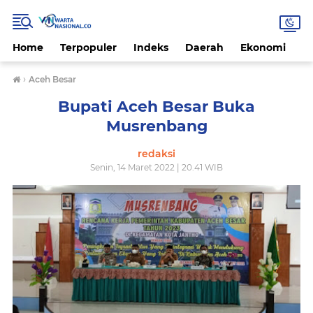
Home
Terpopuler
Indeks
Daerah
Ekonomi
H
›
Aceh Besar
Bupati Aceh Besar Buka
Musrenbang
redaksi
Senin, 14 Maret 2022 | 20.41 WIB