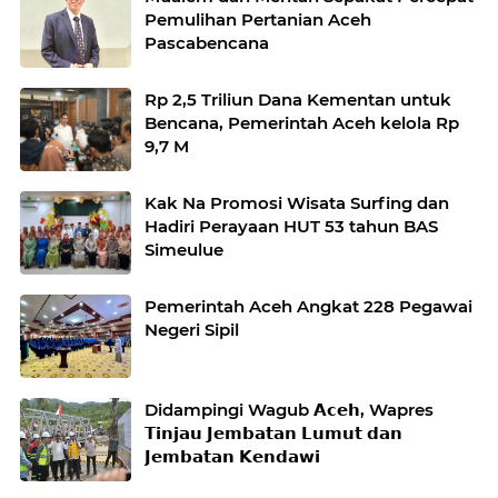
Pemulihan Pertanian Aceh
Pascabencana
Rp 2,5 Triliun Dana Kementan untuk
Bencana, Pemerintah Aceh kelola Rp
9,7 M
Kak Na Promosi Wisata Surfing dan
Hadiri Perayaan HUT 53 tahun BAS
Simeulue
Pemerintah Aceh Angkat 228 Pegawai
Negeri Sipil
Didampingi Wagub 𝗔𝗰𝗲𝗵, Wapres
𝗧𝗶𝗻𝗷𝗮𝘂 𝗝𝗲𝗺𝗯𝗮𝘁𝗮𝗻 𝗟𝘂𝗺𝘂𝘁 𝗱𝗮𝗻
𝗝𝗲𝗺𝗯𝗮𝘁𝗮𝗻 𝗞𝗲𝗻𝗱𝗮𝘄𝗶