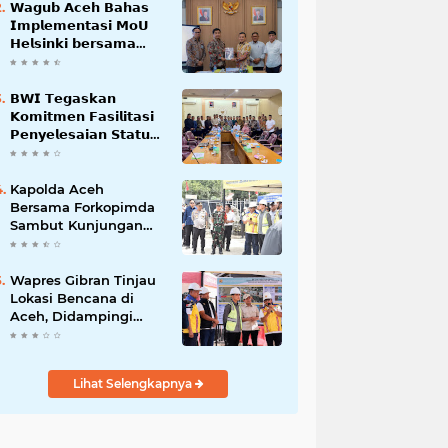
𝗪𝗮𝗴𝘂𝗯 𝗔𝗰𝗲𝗵 𝗕𝗮𝗵𝗮𝘀
𝗜𝗺𝗽𝗹𝗲𝗺𝗲𝗻𝘁𝗮𝘀𝗶 𝗠𝗼𝗨
𝗛𝗲𝗹𝘀𝗶𝗻𝗸𝗶 𝗯𝗲𝗿𝘀𝗮𝗺𝗮
𝗦𝗲𝗸𝗿𝗲𝘁𝗮𝗿𝗶𝗮𝘁 𝗡𝗲𝗴𝗮𝗿𝗮
𝗕𝗪𝗜 𝗧𝗲𝗴𝗮𝘀𝗸𝗮𝗻
𝗞𝗼𝗺𝗶𝘁𝗺𝗲𝗻 𝗙𝗮𝘀𝗶𝗹𝗶𝘁𝗮𝘀𝗶
𝗣𝗲𝗻𝘆𝗲𝗹𝗲𝘀𝗮𝗶𝗮𝗻 𝗦𝘁𝗮𝘁𝘂𝘀
𝗪𝗮𝗸𝗮𝗳 𝗕𝗹𝗮𝗻𝗴 𝗣𝗮𝗱𝗮𝗻𝗴
Kapolda Aceh
Bersama Forkopimda
Sambut Kunjungan
Kerja Wakil Presiden
RI di Kabupaten
Bireuen
Wapres Gibran Tinjau
Lokasi Bencana di
Aceh, Didampingi
Wagub Dek Fadh
Lihat Selengkapnya