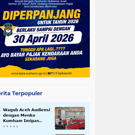
rita Terpopuler
𝗪𝗮𝗴𝘂𝗯 𝗔𝗰𝗲𝗵 𝗔𝘂𝗱𝗶𝗲𝗻𝘀𝗶
𝗱𝗲𝗻𝗴𝗮𝗻 𝗠𝗲𝗻𝗸𝗼
𝗞𝘂𝗺𝗵𝗮𝗺 𝗜𝗺𝗶𝗽𝗮𝘀
𝗧𝗲𝗿𝗸𝗮𝗶𝘁 𝗦𝘁𝗮𝘁𝘂𝘀 𝗪𝗮𝗸𝗮𝗳
𝗕𝗹𝗮𝗻𝗴𝗽𝗮𝗱𝗮𝗻𝗴