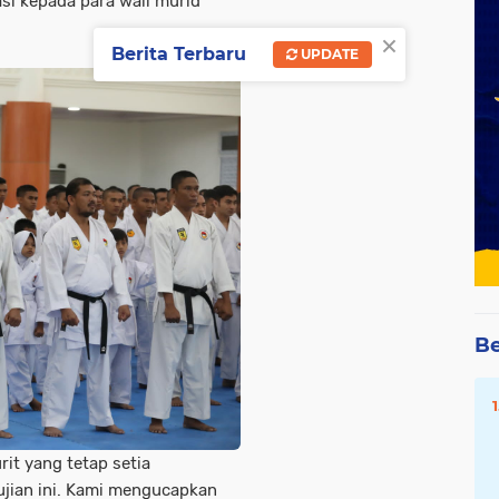
si kepada para wali murid
×
Berita Terbaru
UPDATE
Be
it yang tetap setia
jian ini. Kami mengucapkan