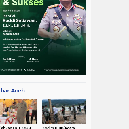
bar Aceh
iahkan HUT Ke-81
Kodim 0108/Agara