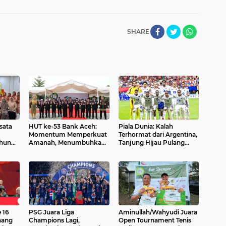
SHARE
sata
HUT ke-53 Bank Aceh:
Piala Dunia: Kalah
Momentum Memperkuat
Terhormat dari Argentina,
ahun
Amanah, Menumbuhkan
Tanjung Hijau Pulang
Keberkahan Bagi Aceh
dengan Kepala Tegak
 16
PSG Juara Liga
Aminullah/Wahyudi Juara
nang
Champions Lagi,
Open Tournament Tenis