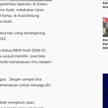
Kem
pelatihan Gashuku di Zidam,
Ace
insi Aceh, melakukan Ujian
Mem
da
 Kohai, di Aula Gedung
da Aceh.
dua hari yang berlangsung
022.
Pim
Pem
Rem
ku Ketua INKAI Aceh (DAN V),
Kap
Ada
 wujud memiliki jiwa bela
Ke
iliki kemampuan ilmu beladiri
gsa. Jangan sampai kita
 kemampuan untuk menjaga diri
lah mengikuti ujian.