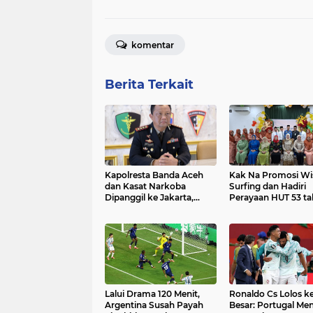
komentar
Berita Terkait
Kapolresta Banda Aceh
Kak Na Promosi Wi
dan Kasat Narkoba
Surfing dan Hadiri
Dipanggil ke Jakarta,
Perayaan HUT 53 t
Polda Aceh Tunjuk Plt
BAS Simeulue
​Lalui Drama 120 Menit,
Ronaldo Cs Lolos ke
Argentina Susah Payah
Besar: Portugal Me