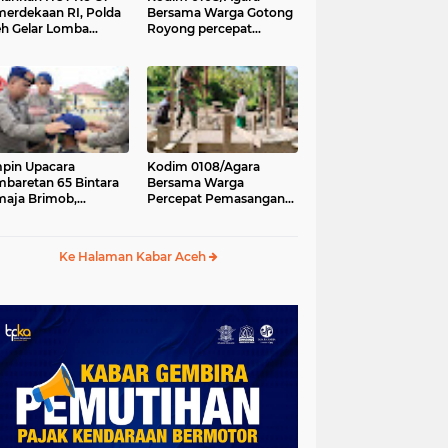
erdekaan RI, Polda
Bersama Warga Gotong
h Gelar Lomba
Royong percepat
asak Nasi Goreng
pembangunan
n Aneka Minuman
Jembatan Gantung di
Desa Gulo Aceh
Tenggara
pin Upacara
Kodim 0108/Agara
baretan 65 Bintara
Bersama Warga
aja Brimob,
Percepat Pemasangan
olda Aceh: Baret
Tiang Pylon Jembatan
lah Simbol
Gantung di Desa Lawe
hormatan
Ger-Ger Aceh Tenggara
Ke Halaman Kabar Aceh