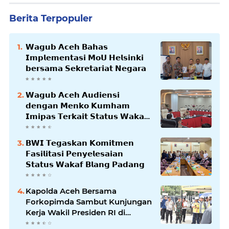
Berita Terpopuler
𝗪𝗮𝗴𝘂𝗯 𝗔𝗰𝗲𝗵 𝗕𝗮𝗵𝗮𝘀
𝗜𝗺𝗽𝗹𝗲𝗺𝗲𝗻𝘁𝗮𝘀𝗶 𝗠𝗼𝗨 𝗛𝗲𝗹𝘀𝗶𝗻𝗸𝗶
𝗯𝗲𝗿𝘀𝗮𝗺𝗮 𝗦𝗲𝗸𝗿𝗲𝘁𝗮𝗿𝗶𝗮𝘁 𝗡𝗲𝗴𝗮𝗿𝗮
𝗪𝗮𝗴𝘂𝗯 𝗔𝗰𝗲𝗵 𝗔𝘂𝗱𝗶𝗲𝗻𝘀𝗶
𝗱𝗲𝗻𝗴𝗮𝗻 𝗠𝗲𝗻𝗸𝗼 𝗞𝘂𝗺𝗵𝗮𝗺
𝗜𝗺𝗶𝗽𝗮𝘀 𝗧𝗲𝗿𝗸𝗮𝗶𝘁 𝗦𝘁𝗮𝘁𝘂𝘀 𝗪𝗮𝗸𝗮𝗳
𝗕𝗹𝗮𝗻𝗴𝗽𝗮𝗱𝗮𝗻𝗴
𝗕𝗪𝗜 𝗧𝗲𝗴𝗮𝘀𝗸𝗮𝗻 𝗞𝗼𝗺𝗶𝘁𝗺𝗲𝗻
𝗙𝗮𝘀𝗶𝗹𝗶𝘁𝗮𝘀𝗶 𝗣𝗲𝗻𝘆𝗲𝗹𝗲𝘀𝗮𝗶𝗮𝗻
𝗦𝘁𝗮𝘁𝘂𝘀 𝗪𝗮𝗸𝗮𝗳 𝗕𝗹𝗮𝗻𝗴 𝗣𝗮𝗱𝗮𝗻𝗴
Kapolda Aceh Bersama
Forkopimda Sambut Kunjungan
Kerja Wakil Presiden RI di
Kabupaten Bireuen