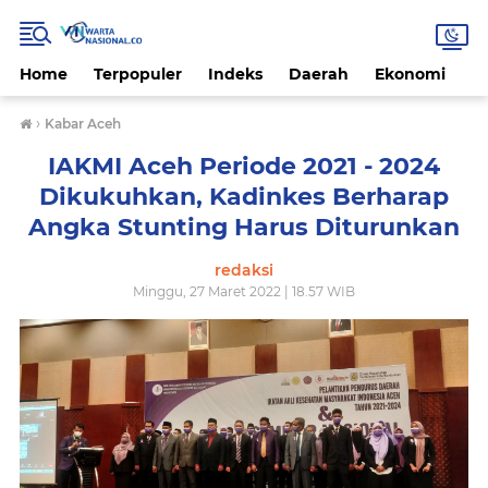
Home
Terpopuler
Indeks
Daerah
Ekonomi
H
›
Kabar Aceh
IAKMI Aceh Periode 2021 - 2024
Dikukuhkan, Kadinkes Berharap
Angka Stunting Harus Diturunkan
redaksi
Minggu, 27 Maret 2022 | 18.57 WIB