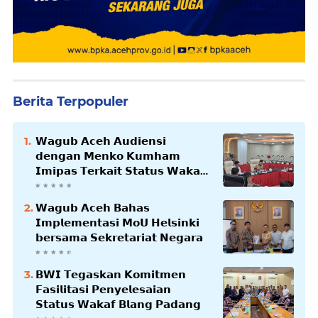
Berita Terpopuler
𝗪𝗮𝗴𝘂𝗯 𝗔𝗰𝗲𝗵 𝗔𝘂𝗱𝗶𝗲𝗻𝘀𝗶
𝗱𝗲𝗻𝗴𝗮𝗻 𝗠𝗲𝗻𝗸𝗼 𝗞𝘂𝗺𝗵𝗮𝗺
𝗜𝗺𝗶𝗽𝗮𝘀 𝗧𝗲𝗿𝗸𝗮𝗶𝘁 𝗦𝘁𝗮𝘁𝘂𝘀 𝗪𝗮𝗸𝗮𝗳
𝗕𝗹𝗮𝗻𝗴𝗽𝗮𝗱𝗮𝗻𝗴
𝗪𝗮𝗴𝘂𝗯 𝗔𝗰𝗲𝗵 𝗕𝗮𝗵𝗮𝘀
𝗜𝗺𝗽𝗹𝗲𝗺𝗲𝗻𝘁𝗮𝘀𝗶 𝗠𝗼𝗨 𝗛𝗲𝗹𝘀𝗶𝗻𝗸𝗶
𝗯𝗲𝗿𝘀𝗮𝗺𝗮 𝗦𝗲𝗸𝗿𝗲𝘁𝗮𝗿𝗶𝗮𝘁 𝗡𝗲𝗴𝗮𝗿𝗮
𝗕𝗪𝗜 𝗧𝗲𝗴𝗮𝘀𝗸𝗮𝗻 𝗞𝗼𝗺𝗶𝘁𝗺𝗲𝗻
𝗙𝗮𝘀𝗶𝗹𝗶𝘁𝗮𝘀𝗶 𝗣𝗲𝗻𝘆𝗲𝗹𝗲𝘀𝗮𝗶𝗮𝗻
𝗦𝘁𝗮𝘁𝘂𝘀 𝗪𝗮𝗸𝗮𝗳 𝗕𝗹𝗮𝗻𝗴 𝗣𝗮𝗱𝗮𝗻𝗴