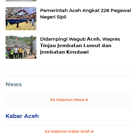
Pemerintah Aceh Angkat 228 Pegawai
Negeri Sipil
Didampingi Wagub 𝗔𝗰𝗲𝗵, Wapres
𝗧𝗶𝗻𝗷𝗮𝘂 𝗝𝗲𝗺𝗯𝗮𝘁𝗮𝗻 𝗟𝘂𝗺𝘂𝘁 𝗱𝗮𝗻
𝗝𝗲𝗺𝗯𝗮𝘁𝗮𝗻 𝗞𝗲𝗻𝗱𝗮𝘄𝗶
News
Ke Halaman News
Kabar Aceh
Ke Halaman Kabar Aceh