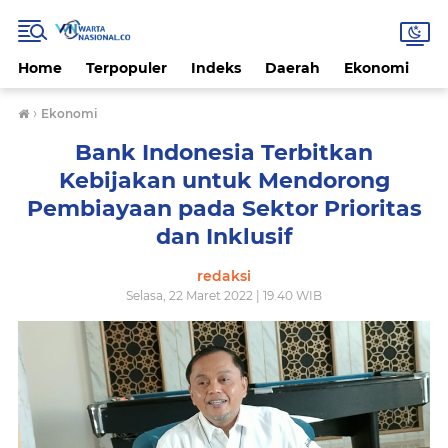
Home
Terpopuler
Indeks
Daerah
Ekonomi
H
›
Ekonomi
Bank Indonesia Terbitkan
Kebijakan untuk Mendorong
Pembiayaan pada Sektor Prioritas
dan Inklusif
redaksi
Selasa, 22 Maret 2022 | 19.40 WIB