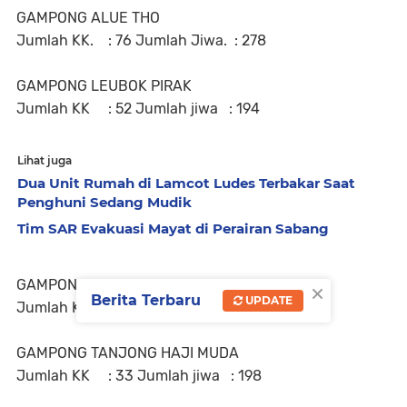
GAMPONG ALUE THO
Jumlah KK. : 76 Jumlah Jiwa. : 278
GAMPONG LEUBOK PIRAK
Jumlah KK : 52 Jumlah jiwa : 194
Lihat juga
Dua Unit Rumah di Lamcot Ludes Terbakar Saat
Penghuni Sedang Mudik
Tim SAR Evakuasi Mayat di Perairan Sabang
×
GAMPONG PANTE PIRAK
Berita Terbaru
UPDATE
Jumlah KK : 38 Jumlah jiwa : 125
GAMPONG TANJONG HAJI MUDA
Jumlah KK : 33 Jumlah jiwa : 198