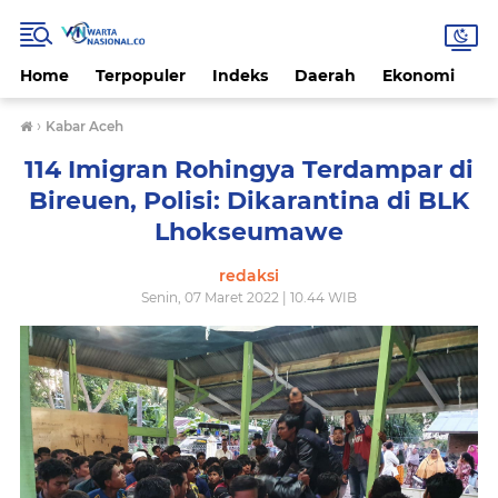
Home
Terpopuler
Indeks
Daerah
Ekonomi
H
›
Kabar Aceh
114 Imigran Rohingya Terdampar di
Bireuen, Polisi: Dikarantina di BLK
Lhokseumawe
redaksi
Senin, 07 Maret 2022 | 10.44 WIB