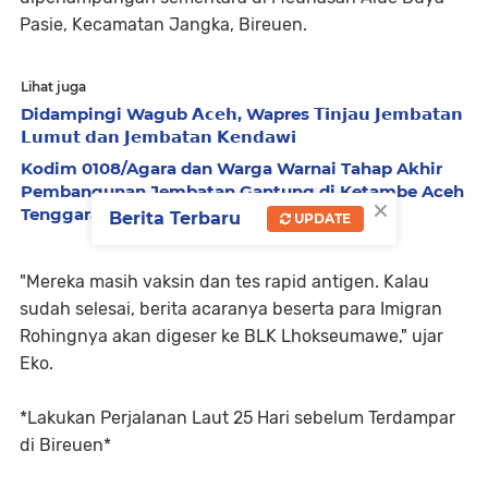
Pasie, Kecamatan Jangka, Bireuen.
Lihat juga
Didampingi Wagub 𝗔𝗰𝗲𝗵, Wapres 𝗧𝗶𝗻𝗷𝗮𝘂 𝗝𝗲𝗺𝗯𝗮𝘁𝗮𝗻
𝗟𝘂𝗺𝘂𝘁 𝗱𝗮𝗻 𝗝𝗲𝗺𝗯𝗮𝘁𝗮𝗻 𝗞𝗲𝗻𝗱𝗮𝘄𝗶
Kodim 0108/Agara dan Warga Warnai Tahap Akhir
Pembangunan Jembatan Gantung di Ketambe Aceh
×
Tenggara
Berita Terbaru
UPDATE
"Mereka masih vaksin dan tes rapid antigen. Kalau
sudah selesai, berita acaranya beserta para Imigran
Rohingnya akan digeser ke BLK Lhokseumawe," ujar
Eko.
*Lakukan Perjalanan Laut 25 Hari sebelum Terdampar
di Bireuen*