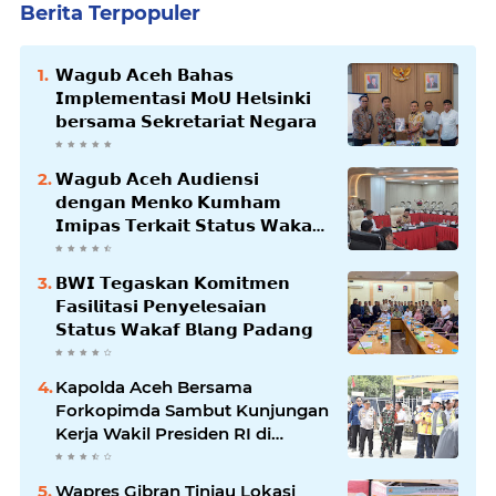
Berita Terpopuler
𝗪𝗮𝗴𝘂𝗯 𝗔𝗰𝗲𝗵 𝗕𝗮𝗵𝗮𝘀
𝗜𝗺𝗽𝗹𝗲𝗺𝗲𝗻𝘁𝗮𝘀𝗶 𝗠𝗼𝗨 𝗛𝗲𝗹𝘀𝗶𝗻𝗸𝗶
𝗯𝗲𝗿𝘀𝗮𝗺𝗮 𝗦𝗲𝗸𝗿𝗲𝘁𝗮𝗿𝗶𝗮𝘁 𝗡𝗲𝗴𝗮𝗿𝗮
𝗪𝗮𝗴𝘂𝗯 𝗔𝗰𝗲𝗵 𝗔𝘂𝗱𝗶𝗲𝗻𝘀𝗶
𝗱𝗲𝗻𝗴𝗮𝗻 𝗠𝗲𝗻𝗸𝗼 𝗞𝘂𝗺𝗵𝗮𝗺
𝗜𝗺𝗶𝗽𝗮𝘀 𝗧𝗲𝗿𝗸𝗮𝗶𝘁 𝗦𝘁𝗮𝘁𝘂𝘀 𝗪𝗮𝗸𝗮𝗳
𝗕𝗹𝗮𝗻𝗴𝗽𝗮𝗱𝗮𝗻𝗴
𝗕𝗪𝗜 𝗧𝗲𝗴𝗮𝘀𝗸𝗮𝗻 𝗞𝗼𝗺𝗶𝘁𝗺𝗲𝗻
𝗙𝗮𝘀𝗶𝗹𝗶𝘁𝗮𝘀𝗶 𝗣𝗲𝗻𝘆𝗲𝗹𝗲𝘀𝗮𝗶𝗮𝗻
𝗦𝘁𝗮𝘁𝘂𝘀 𝗪𝗮𝗸𝗮𝗳 𝗕𝗹𝗮𝗻𝗴 𝗣𝗮𝗱𝗮𝗻𝗴
Kapolda Aceh Bersama
Forkopimda Sambut Kunjungan
Kerja Wakil Presiden RI di
Kabupaten Bireuen
Wapres Gibran Tinjau Lokasi