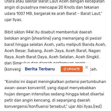
Utara atau sekitar Barat Laut Aceh dengan kecepatan
angin di pusatnya mencapai 20 Knots dan tekanan
udara 1007 MB, bergerak ke arah Barat – Barat Laut,”
ujar Ilyas.
Bibit siklon 94W itu disebut membentuk daerah
belokan angin (shearline) yang memanjang di pesisir
barat hingga selatan Aceh, yaitu meliputi Banda Aceh,
Aceh Besar, Sabang, Aceh Jaya, Aceh Barat, Nagan
Raya, Aceh Barat Daya, Aceh Selatan, Aceh Singkil,
dan Simeulue dan daerah pertemuan angin
×
Berita Terbaru
(konvergensi) di Selat Malaka sebelah Timur Aceh.
UPDATE
“Kondisi ini dapat meningkatkan potensi pertumbuhan
awan-awan konventif, yang dapat menyebabkan
hujan dengan intensitas sedang hingga lebat disertai
petir dan angin kencang, di sepanjang daerah
konvergensi/konfluensi tersebut,” ujar Abi Ilyas.(red)