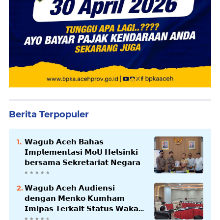
Berita Terpopuler
𝗪𝗮𝗴𝘂𝗯 𝗔𝗰𝗲𝗵 𝗕𝗮𝗵𝗮𝘀
𝗜𝗺𝗽𝗹𝗲𝗺𝗲𝗻𝘁𝗮𝘀𝗶 𝗠𝗼𝗨 𝗛𝗲𝗹𝘀𝗶𝗻𝗸𝗶
𝗯𝗲𝗿𝘀𝗮𝗺𝗮 𝗦𝗲𝗸𝗿𝗲𝘁𝗮𝗿𝗶𝗮𝘁 𝗡𝗲𝗴𝗮𝗿𝗮
𝗪𝗮𝗴𝘂𝗯 𝗔𝗰𝗲𝗵 𝗔𝘂𝗱𝗶𝗲𝗻𝘀𝗶
𝗱𝗲𝗻𝗴𝗮𝗻 𝗠𝗲𝗻𝗸𝗼 𝗞𝘂𝗺𝗵𝗮𝗺
𝗜𝗺𝗶𝗽𝗮𝘀 𝗧𝗲𝗿𝗸𝗮𝗶𝘁 𝗦𝘁𝗮𝘁𝘂𝘀 𝗪𝗮𝗸𝗮𝗳
𝗕𝗹𝗮𝗻𝗴𝗽𝗮𝗱𝗮𝗻𝗴