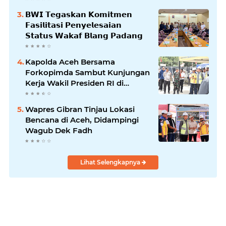
𝗕𝗪𝗜 𝗧𝗲𝗴𝗮𝘀𝗸𝗮𝗻 𝗞𝗼𝗺𝗶𝘁𝗺𝗲𝗻
𝗙𝗮𝘀𝗶𝗹𝗶𝘁𝗮𝘀𝗶 𝗣𝗲𝗻𝘆𝗲𝗹𝗲𝘀𝗮𝗶𝗮𝗻
𝗦𝘁𝗮𝘁𝘂𝘀 𝗪𝗮𝗸𝗮𝗳 𝗕𝗹𝗮𝗻𝗴 𝗣𝗮𝗱𝗮𝗻𝗴
Kapolda Aceh Bersama
Forkopimda Sambut Kunjungan
Kerja Wakil Presiden RI di
Kabupaten Bireuen
Wapres Gibran Tinjau Lokasi
Bencana di Aceh, Didampingi
Wagub Dek Fadh
Lihat Selengkapnya