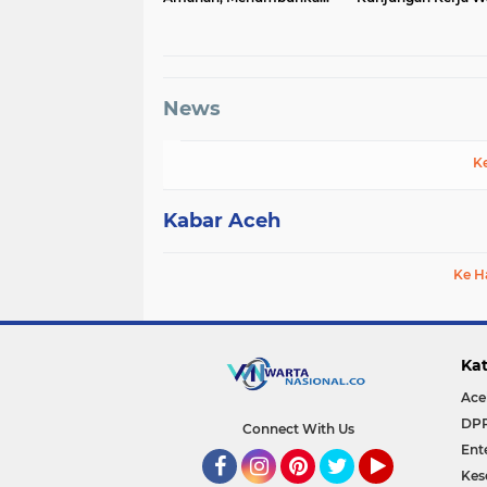
Keberkahan Bagi Aceh
Presiden RI di Kab
Bireuen
News
K
Kabar Aceh
Ke H
Kat
Ace
DP
Connect With Us
Ent
Kes