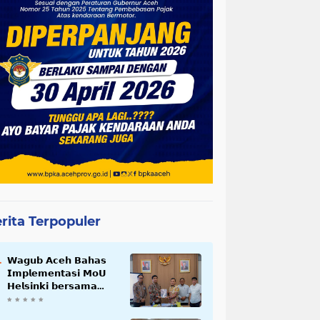
rita Terpopuler
𝗪𝗮𝗴𝘂𝗯 𝗔𝗰𝗲𝗵 𝗕𝗮𝗵𝗮𝘀
𝗜𝗺𝗽𝗹𝗲𝗺𝗲𝗻𝘁𝗮𝘀𝗶 𝗠𝗼𝗨
𝗛𝗲𝗹𝘀𝗶𝗻𝗸𝗶 𝗯𝗲𝗿𝘀𝗮𝗺𝗮
𝗦𝗲𝗸𝗿𝗲𝘁𝗮𝗿𝗶𝗮𝘁 𝗡𝗲𝗴𝗮𝗿𝗮