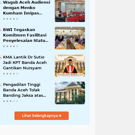
𝗪𝗮𝗴𝘂𝗯 𝗔𝗰𝗲𝗵 𝗔𝘂𝗱𝗶𝗲𝗻𝘀𝗶
𝗱𝗲𝗻𝗴𝗮𝗻 𝗠𝗲𝗻𝗸𝗼
𝗞𝘂𝗺𝗵𝗮𝗺 𝗜𝗺𝗶𝗽𝗮𝘀
𝗧𝗲𝗿𝗸𝗮𝗶𝘁 𝗦𝘁𝗮𝘁𝘂𝘀 𝗪𝗮𝗸𝗮𝗳
𝗕𝗹𝗮𝗻𝗴𝗽𝗮𝗱𝗮𝗻𝗴
𝗕𝗪𝗜 𝗧𝗲𝗴𝗮𝘀𝗸𝗮𝗻
𝗞𝗼𝗺𝗶𝘁𝗺𝗲𝗻 𝗙𝗮𝘀𝗶𝗹𝗶𝘁𝗮𝘀𝗶
𝗣𝗲𝗻𝘆𝗲𝗹𝗲𝘀𝗮𝗶𝗮𝗻 𝗦𝘁𝗮𝘁𝘂𝘀
𝗪𝗮𝗸𝗮𝗳 𝗕𝗹𝗮𝗻𝗴 𝗣𝗮𝗱𝗮𝗻𝗴
KMA Lantik Dr Sutio
Jadi KPT Banda Aceh
Gantikan Nursyam
Pengadilan Tinggi
Banda Aceh Tolak
Banding Jaksa atas
Putusan Bebas Kasus
Korupsi Wastafel
Lihat Selengkapnya