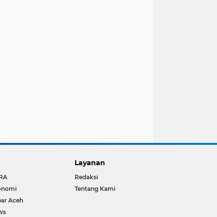
Layanan
RA
Redaksi
onomi
Tentang Kami
ar Aceh
ws