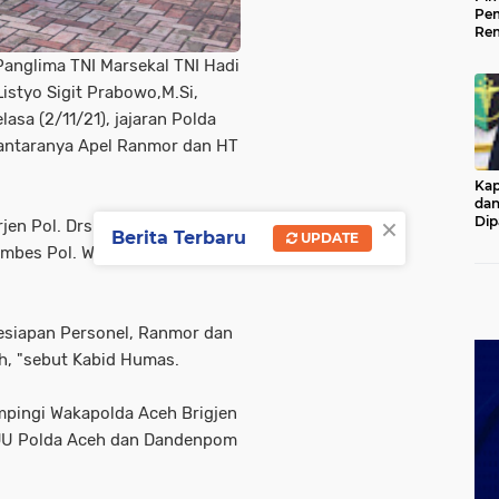
Pem
Rem
Kap
Panglima TNI Marsekal TNI Hadi
Ada
Ke
Listyo Sigit Prabowo,M.Si,
sa (2/11/21), jajaran Polda
iantaranya Apel Ranmor dan HT
Kap
dan
×
Dip
rjen Pol. Drs. Ahmad Haydar, S.
Berita Terbaru
UPDATE
Pol
es Pol. Winardy, S. H., S. I.
kesiapan Personel, Ranmor dan
eh, "sebut Kabid Humas.
mpingi Wakapolda Aceh Brigjen
 PJU Polda Aceh dan Dandenpom