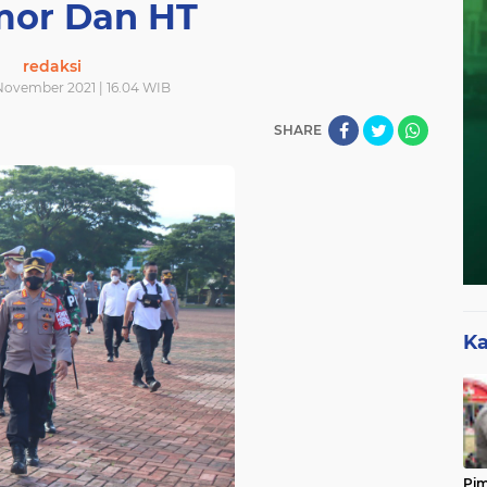
or Dan HT
redaksi
 November 2021 | 16.04 WIB
SHARE
Ka
Pim