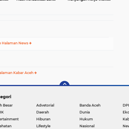
upaten
Rekonstruksi
Presiden RI Gibran
Pascabencana di Desa
Rakabuming Raka di
Kendawi, Gayo Lues
Aceh Tengah
e Halaman News
alaman Kabar Aceh
egori
h Besar
Advetorial
Banda Aceh
DP
RK
Daerah
Dunia
Ek
ertainment
Hiburan
Hukum
Kab
ehatan
Lifestyle
Nasional
Ne