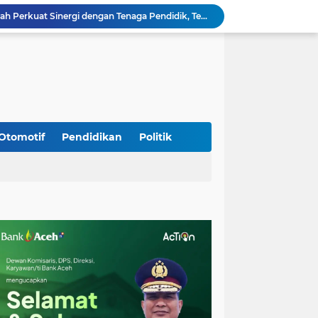
Babinsa Lembah Seulawah Perkuat Sinergi dengan Tenaga Pendidik, Tekankan Pencegahan Kenakalan Remaja dan Bahaya Narkoba
Perkuat Kamtibmas, Babinsa Kuta Cot Glie Aktif Komsos Ajak Warga Jaga Ketertiban Desa
Kodim 0108/Agara Bersama Warga Gotong Royong percepat pembangunan Jembatan Gantung di Desa Gulo Aceh Tenggara
Babinsa Sukamakmur Tanamkan Semangat Belajar, Hadir Langsung di SMAN 1 untuk Motivasi Siswa
Jaga Stabilitas Wilayah, Koramil Montasik Intensifkan Patroli Keamanan di Desa Binaan
Pimpin Upacara Pembaretan 65 Bintara Remaja Brimob, Kapolda Aceh: Baret Adalah Simbol Kehormatan
Kodim 0108/Agara Bersama Warga Percepat Pemasangan Tiang Pylon Jembatan Gantung di Desa Lawe Ger-Ger Aceh Tenggara
Kapolresta Banda Aceh dan Kasat Narkoba Dipanggil ke Jakarta, Polda Aceh Tunjuk Plt
Otomotif
Pendidikan
Politik
Kak Na Promosi Wisata Surfing dan Hadiri Perayaan HUT 53 tahun BAS Simeulue
Babinsa Simpang Tiga Monitoring Harga Sembako, Pastikan Stabilitas dan Ketersediaan Bahan Pokok