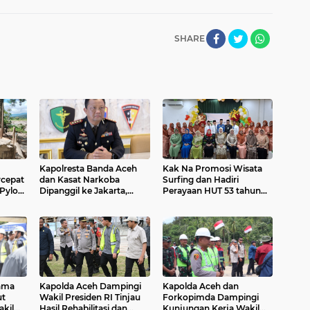
SHARE
Kapolresta Banda Aceh
Kak Na Promosi Wisata
cepat
dan Kasat Narkoba
Surfing dan Hadiri
Pylon
Dipanggil ke Jakarta,
Perayaan HUT 53 tahun
di
Polda Aceh Tunjuk Plt
BAS Simeulue
 Aceh
ama
Kapolda Aceh Dampingi
Kapolda Aceh dan
t
Wakil Presiden RI Tinjau
Forkopimda Dampingi
kil
Hasil Rehabilitasi dan
Kunjungan Kerja Wakil