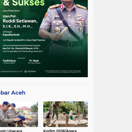
bar Aceh
pin Upacara
Kodim 0108/Agara