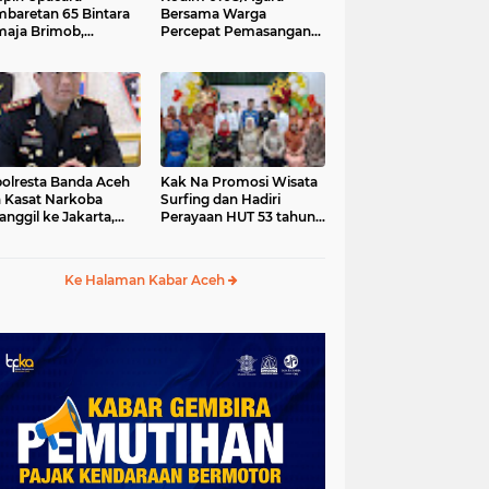
baretan 65 Bintara
Bersama Warga
aja Brimob,
Percepat Pemasangan
olda Aceh: Baret
Tiang Pylon Jembatan
lah Simbol
Gantung di Desa Lawe
hormatan
Ger-Ger Aceh Tenggara
olresta Banda Aceh
Kak Na Promosi Wisata
 Kasat Narkoba
Surfing dan Hadiri
anggil ke Jakarta,
Perayaan HUT 53 tahun
da Aceh Tunjuk Plt
BAS Simeulue
Ke Halaman Kabar Aceh