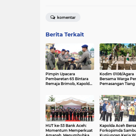
komentar
Berita Terkait
Pimpin Upacara
Kodim 0108/Agara
Pembaretan 65 Bintara
Bersama Warga Per
Remaja Brimob, Kapolda
Pemasangan Tiang 
Aceh: Baret Adalah
Jembatan Gantung 
Simbol Kehormatan
Desa Lawe Ger-Ger
Tenggara
HUT ke-53 Bank Aceh:
Kapolda Aceh Bers
Momentum Memperkuat
Forkopimda Sambu
Amanah, Menumbuhkan
Kunjungan Kerja Wa