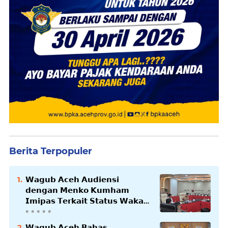
Berita Terpopuler
𝗪𝗮𝗴𝘂𝗯 𝗔𝗰𝗲𝗵 𝗔𝘂𝗱𝗶𝗲𝗻𝘀𝗶
𝗱𝗲𝗻𝗴𝗮𝗻 𝗠𝗲𝗻𝗸𝗼 𝗞𝘂𝗺𝗵𝗮𝗺
𝗜𝗺𝗶𝗽𝗮𝘀 𝗧𝗲𝗿𝗸𝗮𝗶𝘁 𝗦𝘁𝗮𝘁𝘂𝘀 𝗪𝗮𝗸𝗮𝗳
𝗕𝗹𝗮𝗻𝗴𝗽𝗮𝗱𝗮𝗻𝗴
𝗪𝗮𝗴𝘂𝗯 𝗔𝗰𝗲𝗵 𝗕𝗮𝗵𝗮𝘀