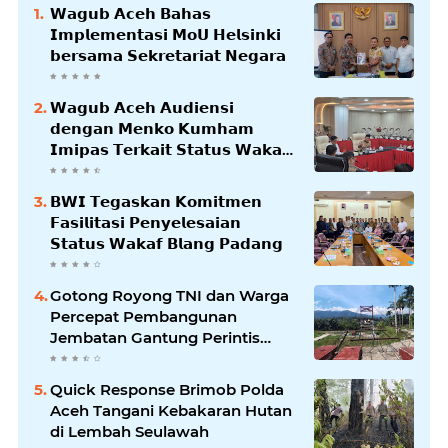
𝗪𝗮𝗴𝘂𝗯 𝗔𝗰𝗲𝗵 𝗕𝗮𝗵𝗮𝘀
𝗜𝗺𝗽𝗹𝗲𝗺𝗲𝗻𝘁𝗮𝘀𝗶 𝗠𝗼𝗨 𝗛𝗲𝗹𝘀𝗶𝗻𝗸𝗶
𝗯𝗲𝗿𝘀𝗮𝗺𝗮 𝗦𝗲𝗸𝗿𝗲𝘁𝗮𝗿𝗶𝗮𝘁 𝗡𝗲𝗴𝗮𝗿𝗮
𝗪𝗮𝗴𝘂𝗯 𝗔𝗰𝗲𝗵 𝗔𝘂𝗱𝗶𝗲𝗻𝘀𝗶
𝗱𝗲𝗻𝗴𝗮𝗻 𝗠𝗲𝗻𝗸𝗼 𝗞𝘂𝗺𝗵𝗮𝗺
𝗜𝗺𝗶𝗽𝗮𝘀 𝗧𝗲𝗿𝗸𝗮𝗶𝘁 𝗦𝘁𝗮𝘁𝘂𝘀 𝗪𝗮𝗸𝗮𝗳
𝗕𝗹𝗮𝗻𝗴𝗽𝗮𝗱𝗮𝗻𝗴
𝗕𝗪𝗜 𝗧𝗲𝗴𝗮𝘀𝗸𝗮𝗻 𝗞𝗼𝗺𝗶𝘁𝗺𝗲𝗻
𝗙𝗮𝘀𝗶𝗹𝗶𝘁𝗮𝘀𝗶 𝗣𝗲𝗻𝘆𝗲𝗹𝗲𝘀𝗮𝗶𝗮𝗻
𝗦𝘁𝗮𝘁𝘂𝘀 𝗪𝗮𝗸𝗮𝗳 𝗕𝗹𝗮𝗻𝗴 𝗣𝗮𝗱𝗮𝗻𝗴
Gotong Royong TNI dan Warga
Percepat Pembangunan
Jembatan Gantung Perintis
Kuta Ujung Aceh Tenggara
Quick Response Brimob Polda
Aceh Tangani Kebakaran Hutan
di Lembah Seulawah