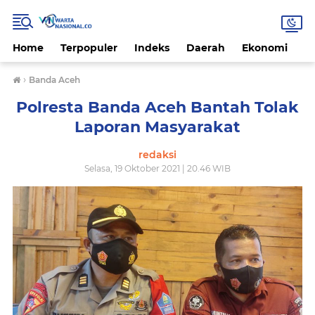
Home
Terpopuler
Indeks
Daerah
Ekonomi
H
›
Banda Aceh
Polresta Banda Aceh Bantah Tolak
Laporan Masyarakat
redaksi
Selasa, 19 Oktober 2021 | 20.46 WIB