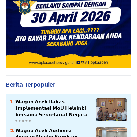
Berita Terpopuler
𝗪𝗮𝗴𝘂𝗯 𝗔𝗰𝗲𝗵 𝗕𝗮𝗵𝗮𝘀
𝗜𝗺𝗽𝗹𝗲𝗺𝗲𝗻𝘁𝗮𝘀𝗶 𝗠𝗼𝗨 𝗛𝗲𝗹𝘀𝗶𝗻𝗸𝗶
𝗯𝗲𝗿𝘀𝗮𝗺𝗮 𝗦𝗲𝗸𝗿𝗲𝘁𝗮𝗿𝗶𝗮𝘁 𝗡𝗲𝗴𝗮𝗿𝗮
𝗪𝗮𝗴𝘂𝗯 𝗔𝗰𝗲𝗵 𝗔𝘂𝗱𝗶𝗲𝗻𝘀𝗶
𝗱𝗲𝗻𝗴𝗮𝗻 𝗠𝗲𝗻𝗸𝗼 𝗞𝘂𝗺𝗵𝗮𝗺