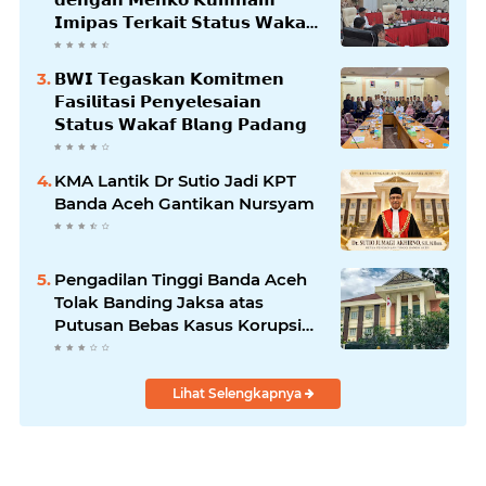
𝗜𝗺𝗶𝗽𝗮𝘀 𝗧𝗲𝗿𝗸𝗮𝗶𝘁 𝗦𝘁𝗮𝘁𝘂𝘀 𝗪𝗮𝗸𝗮𝗳
𝗕𝗹𝗮𝗻𝗴𝗽𝗮𝗱𝗮𝗻𝗴
𝗕𝗪𝗜 𝗧𝗲𝗴𝗮𝘀𝗸𝗮𝗻 𝗞𝗼𝗺𝗶𝘁𝗺𝗲𝗻
𝗙𝗮𝘀𝗶𝗹𝗶𝘁𝗮𝘀𝗶 𝗣𝗲𝗻𝘆𝗲𝗹𝗲𝘀𝗮𝗶𝗮𝗻
𝗦𝘁𝗮𝘁𝘂𝘀 𝗪𝗮𝗸𝗮𝗳 𝗕𝗹𝗮𝗻𝗴 𝗣𝗮𝗱𝗮𝗻𝗴
KMA Lantik Dr Sutio Jadi KPT
Banda Aceh Gantikan Nursyam
Pengadilan Tinggi Banda Aceh
Tolak Banding Jaksa atas
Putusan Bebas Kasus Korupsi
Wastafel
Lihat Selengkapnya