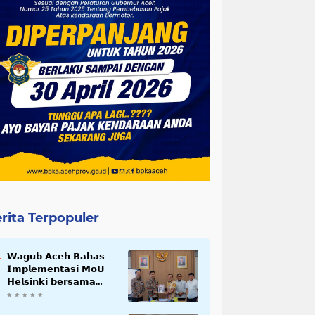
rita Terpopuler
𝗪𝗮𝗴𝘂𝗯 𝗔𝗰𝗲𝗵 𝗕𝗮𝗵𝗮𝘀
𝗜𝗺𝗽𝗹𝗲𝗺𝗲𝗻𝘁𝗮𝘀𝗶 𝗠𝗼𝗨
𝗛𝗲𝗹𝘀𝗶𝗻𝗸𝗶 𝗯𝗲𝗿𝘀𝗮𝗺𝗮
𝗦𝗲𝗸𝗿𝗲𝘁𝗮𝗿𝗶𝗮𝘁 𝗡𝗲𝗴𝗮𝗿𝗮