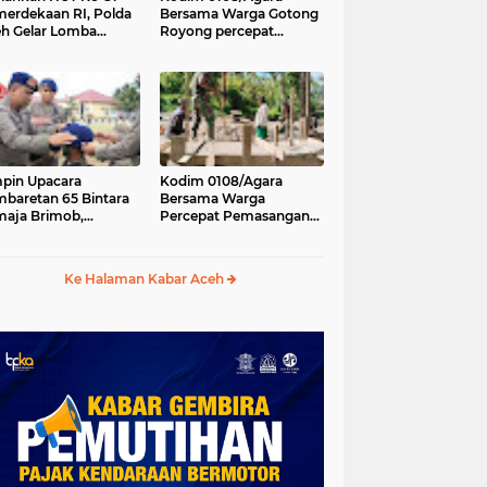
erdekaan RI, Polda
Bersama Warga Gotong
h Gelar Lomba
Royong percepat
asak Nasi Goreng
pembangunan
n Aneka Minuman
Jembatan Gantung di
Desa Gulo Aceh
Tenggara
pin Upacara
Kodim 0108/Agara
baretan 65 Bintara
Bersama Warga
aja Brimob,
Percepat Pemasangan
olda Aceh: Baret
Tiang Pylon Jembatan
lah Simbol
Gantung di Desa Lawe
hormatan
Ger-Ger Aceh Tenggara
Ke Halaman Kabar Aceh