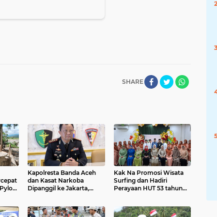
SHARE
Kapolresta Banda Aceh
Kak Na Promosi Wisata
cepat
dan Kasat Narkoba
Surfing dan Hadiri
Pylon
Dipanggil ke Jakarta,
Perayaan HUT 53 tahun
di
Polda Aceh Tunjuk Plt
BAS Simeulue
 Aceh