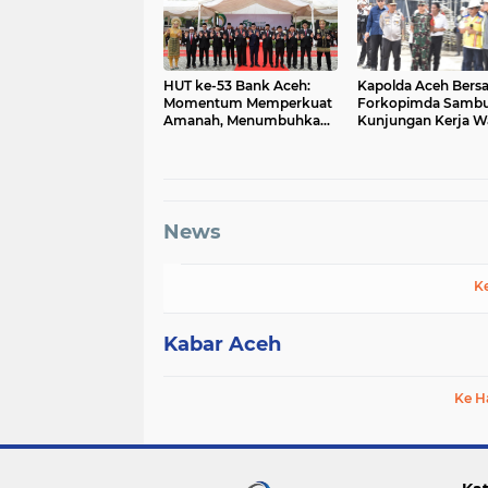
HUT ke-53 Bank Aceh:
Kapolda Aceh Bers
Momentum Memperkuat
Forkopimda Sambu
Amanah, Menumbuhkan
Kunjungan Kerja Wa
Keberkahan Bagi Aceh
Presiden RI di Kab
Bireuen
News
K
Kabar Aceh
Ke H