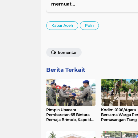
memuat...
Kabar Aceh
Polri
komentar
Berita Terkait
Pimpin Upacara
Kodim 0108/Agara
Pembaretan 65 Bintara
Bersama Warga Per
Remaja Brimob, Kapolda
Pemasangan Tiang 
Aceh: Baret Adalah
Jembatan Gantung 
Simbol Kehormatan
Desa Lawe Ger-Ger
Tenggara