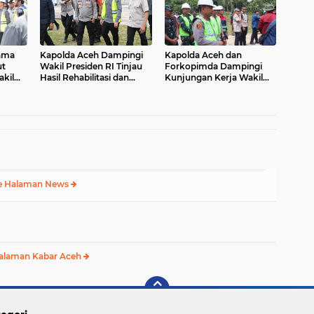
ama
Kapolda Aceh Dampingi
Kapolda Aceh dan
t
Wakil Presiden RI Tinjau
Forkopimda Dampingi
kil
Hasil Rehabilitasi dan
Kunjungan Kerja Wakil
upaten
Rekonstruksi
Presiden RI Gibran
Pascabencana di Desa
Rakabuming Raka di
Kendawi, Gayo Lues
Aceh Tengah
e Halaman News
alaman Kabar Aceh