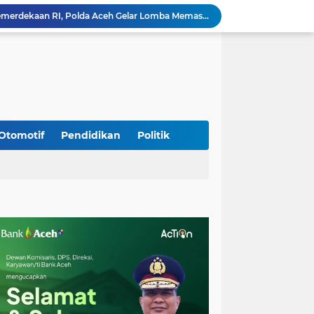
Babinsa Simpang Tiga Monitoring Harga Sembako, Pastikan Stabilitas dan Ketersediaan Bahan Pokok
Babinsa Lembah Seulawah Perkuat Sinergi dengan Tenaga Pendidik, Tekankan Pencegahan Kenakalan Remaja dan Bahaya Narkoba
Perkuat Kamtibmas, Babinsa Kuta Cot Glie Aktif Komsos Ajak Warga Jaga Ketertiban Desa
Kodim 0108/Agara Bersama Warga Gotong Royong percepat pembangunan Jembatan Gantung di Desa Gulo Aceh Tenggara
Babinsa Sukamakmur Tanamkan Semangat Belajar, Hadir Langsung di SMAN 1 untuk Motivasi Siswa
Jaga Stabilitas Wilayah, Koramil Montasik Intensifkan Patroli Keamanan di Desa Binaan
Pimpin Upacara Pembaretan 65 Bintara Remaja Brimob, Kapolda Aceh: Baret Adalah Simbol Kehormatan
Kodim 0108/Agara Bersama Warga Percepat Pemasangan Tiang Pylon Jembatan Gantung di Desa Lawe Ger-Ger Aceh Tenggara
Otomotif
Pendidikan
Politik
Rp 2,5 Triliun Dana Kementan untuk Bencana, Pemerintah Aceh kelola Rp 9,7 M
Meriahkan HUT Ke-81 Kemerdekaan RI, Polda Aceh Gelar Lomba Memasak Nasi Goreng dan Aneka Minuman