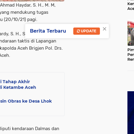
Kem
 Ahmad Haydar, S. H., M. M,
Ace
s yang mendukung tugas
Mem
da
u (20/10/21) pagi.
×
Berita Terbaru
UPDATE
, S. H., S. I. K. M. Si, dalam
ndaraan taktis di Lapangan
kapolda Aceh Brigjen Pol. Drs.
Pim
Pem
 Aceh.
Rem
Kap
Ada
Ke
i Tahap Akhir
i Ketambe Aceh
sin Obras ke Desa Lhok
liputi kendaraan Dalmas dan