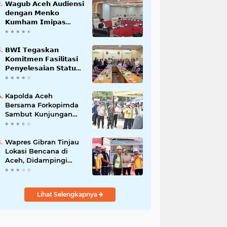
𝗪𝗮𝗴𝘂𝗯 𝗔𝗰𝗲𝗵 𝗔𝘂𝗱𝗶𝗲𝗻𝘀𝗶
𝗱𝗲𝗻𝗴𝗮𝗻 𝗠𝗲𝗻𝗸𝗼
𝗞𝘂𝗺𝗵𝗮𝗺 𝗜𝗺𝗶𝗽𝗮𝘀
𝗧𝗲𝗿𝗸𝗮𝗶𝘁 𝗦𝘁𝗮𝘁𝘂𝘀 𝗪𝗮𝗸𝗮𝗳
𝗕𝗹𝗮𝗻𝗴𝗽𝗮𝗱𝗮𝗻𝗴
𝗕𝗪𝗜 𝗧𝗲𝗴𝗮𝘀𝗸𝗮𝗻
𝗞𝗼𝗺𝗶𝘁𝗺𝗲𝗻 𝗙𝗮𝘀𝗶𝗹𝗶𝘁𝗮𝘀𝗶
𝗣𝗲𝗻𝘆𝗲𝗹𝗲𝘀𝗮𝗶𝗮𝗻 𝗦𝘁𝗮𝘁𝘂𝘀
𝗪𝗮𝗸𝗮𝗳 𝗕𝗹𝗮𝗻𝗴 𝗣𝗮𝗱𝗮𝗻𝗴
Kapolda Aceh
Bersama Forkopimda
Sambut Kunjungan
Kerja Wakil Presiden
RI di Kabupaten
Bireuen
Wapres Gibran Tinjau
Lokasi Bencana di
Aceh, Didampingi
Wagub Dek Fadh
Lihat Selengkapnya