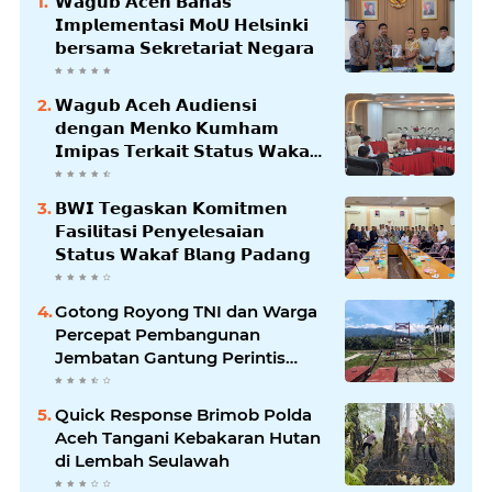
𝗪𝗮𝗴𝘂𝗯 𝗔𝗰𝗲𝗵 𝗕𝗮𝗵𝗮𝘀
𝗜𝗺𝗽𝗹𝗲𝗺𝗲𝗻𝘁𝗮𝘀𝗶 𝗠𝗼𝗨 𝗛𝗲𝗹𝘀𝗶𝗻𝗸𝗶
𝗯𝗲𝗿𝘀𝗮𝗺𝗮 𝗦𝗲𝗸𝗿𝗲𝘁𝗮𝗿𝗶𝗮𝘁 𝗡𝗲𝗴𝗮𝗿𝗮
𝗪𝗮𝗴𝘂𝗯 𝗔𝗰𝗲𝗵 𝗔𝘂𝗱𝗶𝗲𝗻𝘀𝗶
𝗱𝗲𝗻𝗴𝗮𝗻 𝗠𝗲𝗻𝗸𝗼 𝗞𝘂𝗺𝗵𝗮𝗺
𝗜𝗺𝗶𝗽𝗮𝘀 𝗧𝗲𝗿𝗸𝗮𝗶𝘁 𝗦𝘁𝗮𝘁𝘂𝘀 𝗪𝗮𝗸𝗮𝗳
𝗕𝗹𝗮𝗻𝗴𝗽𝗮𝗱𝗮𝗻𝗴
𝗕𝗪𝗜 𝗧𝗲𝗴𝗮𝘀𝗸𝗮𝗻 𝗞𝗼𝗺𝗶𝘁𝗺𝗲𝗻
𝗙𝗮𝘀𝗶𝗹𝗶𝘁𝗮𝘀𝗶 𝗣𝗲𝗻𝘆𝗲𝗹𝗲𝘀𝗮𝗶𝗮𝗻
𝗦𝘁𝗮𝘁𝘂𝘀 𝗪𝗮𝗸𝗮𝗳 𝗕𝗹𝗮𝗻𝗴 𝗣𝗮𝗱𝗮𝗻𝗴
Gotong Royong TNI dan Warga
Percepat Pembangunan
Jembatan Gantung Perintis
Kuta Ujung Aceh Tenggara
Quick Response Brimob Polda
Aceh Tangani Kebakaran Hutan
di Lembah Seulawah