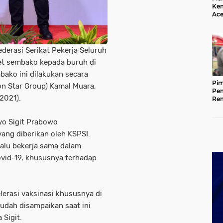
Kem
Ace
Mem
da
derasi Serikat Pekerja Seluruh
et sembako kepada buruh di
bako ini dilakukan secara
Pim
ion Star Group) Kamal Muara,
Pem
2021).
Rem
Kap
Ada
yo Sigit Prabowo
Ke
ang diberikan oleh KSPSI.
lalu bekerja sama dalam
ovid-19, khususnya terhadap
erasi vaksinasi khususnya di
sudah disampaikan saat ini
 Sigit.