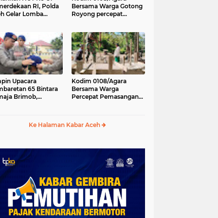
erdekaan RI, Polda
Bersama Warga Gotong
h Gelar Lomba
Royong percepat
asak Nasi Goreng
pembangunan
n Aneka Minuman
Jembatan Gantung di
Desa Gulo Aceh
Tenggara
pin Upacara
Kodim 0108/Agara
baretan 65 Bintara
Bersama Warga
aja Brimob,
Percepat Pemasangan
olda Aceh: Baret
Tiang Pylon Jembatan
lah Simbol
Gantung di Desa Lawe
hormatan
Ger-Ger Aceh Tenggara
Ke Halaman Kabar Aceh