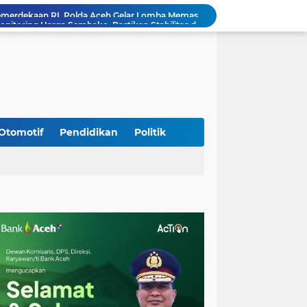
Babinsa Simpang Tiga Monitoring Harga Sembako, Pastikan Stabilitas dan Ketersediaan Bahan Pokok
Babinsa Lembah Seulawah Perkuat Sinergi dengan Tenaga Pendidik, Tekankan Pencegahan Kenakalan Remaja dan Bahaya Narkoba
Perkuat Kamtibmas, Babinsa Kuta Cot Glie Aktif Komsos Ajak Warga Jaga Ketertiban Desa
Kodim 0108/Agara Bersama Warga Gotong Royong percepat pembangunan Jembatan Gantung di Desa Gulo Aceh Tenggara
Babinsa Sukamakmur Tanamkan Semangat Belajar, Hadir Langsung di SMAN 1 untuk Motivasi Siswa
Jaga Stabilitas Wilayah, Koramil Montasik Intensifkan Patroli Keamanan di Desa Binaan
Pimpin Upacara Pembaretan 65 Bintara Remaja Brimob, Kapolda Aceh: Baret Adalah Simbol Kehormatan
Kodim 0108/Agara Bersama Warga Percepat Pemasangan Tiang Pylon Jembatan Gantung di Desa Lawe Ger-Ger Aceh Tenggara
Otomotif
Pendidikan
Politik
Rp 2,5 Triliun Dana Kementan untuk Bencana, Pemerintah Aceh kelola Rp 9,7 M
Meriahkan HUT Ke-81 Kemerdekaan RI, Polda Aceh Gelar Lomba Memasak Nasi Goreng dan Aneka Minuman