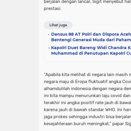
berjalan dengan lancar, Sigit menyebut ha
prestasi.
Lihat juga
Densus 88 AT Polri dan Dispora Ace
Bentengi Generasi Muda dari Paham
Kapolri Duet Bareng Widi Chandra K
Muhammad di Penutupan Kapolri C
“Apabila kita melihat di negara lain masih 
negara maju di Eropa fluktuatif angka Covi
alhamdulilah indonesia dengan negara de
ini kita mampu menurunkan laju covid da
terakhir ini angka positif rate jauh di bawa
karena jauh di bawah standar WHO. Ini haru
jaga prokes sehingga industri bisa berjala
kesejahteraan buruh meningkat,” papar Sig