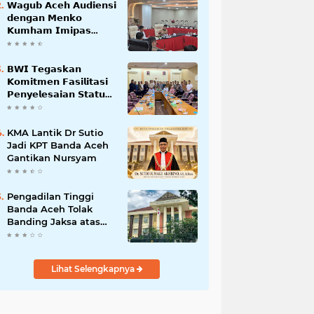
𝗪𝗮𝗴𝘂𝗯 𝗔𝗰𝗲𝗵 𝗔𝘂𝗱𝗶𝗲𝗻𝘀𝗶
𝗱𝗲𝗻𝗴𝗮𝗻 𝗠𝗲𝗻𝗸𝗼
𝗞𝘂𝗺𝗵𝗮𝗺 𝗜𝗺𝗶𝗽𝗮𝘀
𝗧𝗲𝗿𝗸𝗮𝗶𝘁 𝗦𝘁𝗮𝘁𝘂𝘀 𝗪𝗮𝗸𝗮𝗳
𝗕𝗹𝗮𝗻𝗴𝗽𝗮𝗱𝗮𝗻𝗴
𝗕𝗪𝗜 𝗧𝗲𝗴𝗮𝘀𝗸𝗮𝗻
𝗞𝗼𝗺𝗶𝘁𝗺𝗲𝗻 𝗙𝗮𝘀𝗶𝗹𝗶𝘁𝗮𝘀𝗶
𝗣𝗲𝗻𝘆𝗲𝗹𝗲𝘀𝗮𝗶𝗮𝗻 𝗦𝘁𝗮𝘁𝘂𝘀
𝗪𝗮𝗸𝗮𝗳 𝗕𝗹𝗮𝗻𝗴 𝗣𝗮𝗱𝗮𝗻𝗴
KMA Lantik Dr Sutio
Jadi KPT Banda Aceh
Gantikan Nursyam
Pengadilan Tinggi
Banda Aceh Tolak
Banding Jaksa atas
Putusan Bebas Kasus
Korupsi Wastafel
Lihat Selengkapnya