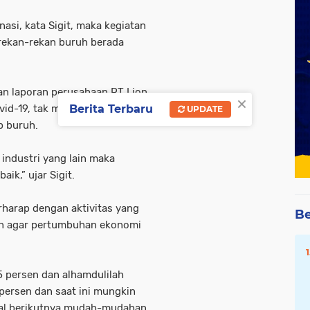
asi, kata Sigit, maka kegiatan
 rekan-rekan buruh berada
n laporan perusahaan PT Lion
×
id-19, tak melakukan
Berita Terbaru
UPDATE
p buruh.
u industri yang lain maka
ik,” ujar Sigit.
rharap dengan aktivitas yang
Be
an agar pertumbuhan ekonomi
5 persen dan alhamdulilah
 persen dan saat ini mungkin
rtal berikutnya mudah-mudahan