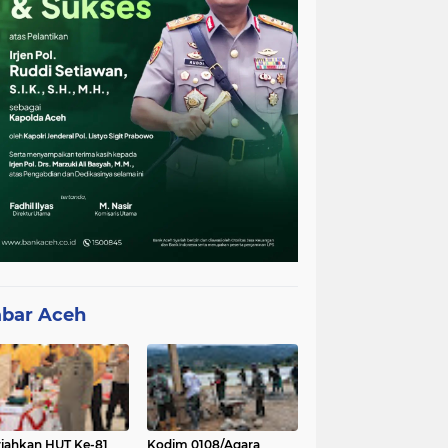
bar Aceh
iahkan HUT Ke-81
Kodim 0108/Agara