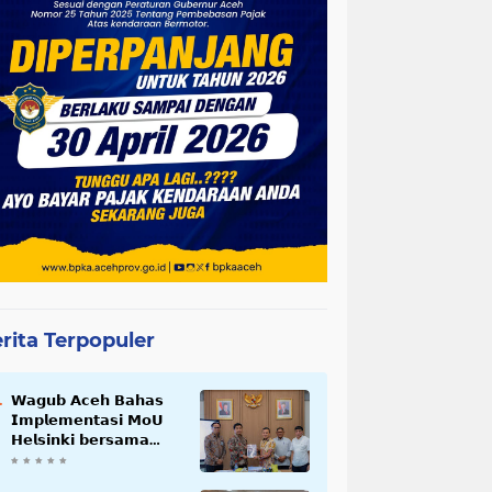
rita Terpopuler
𝗪𝗮𝗴𝘂𝗯 𝗔𝗰𝗲𝗵 𝗕𝗮𝗵𝗮𝘀
𝗜𝗺𝗽𝗹𝗲𝗺𝗲𝗻𝘁𝗮𝘀𝗶 𝗠𝗼𝗨
𝗛𝗲𝗹𝘀𝗶𝗻𝗸𝗶 𝗯𝗲𝗿𝘀𝗮𝗺𝗮
𝗦𝗲𝗸𝗿𝗲𝘁𝗮𝗿𝗶𝗮𝘁 𝗡𝗲𝗴𝗮𝗿𝗮