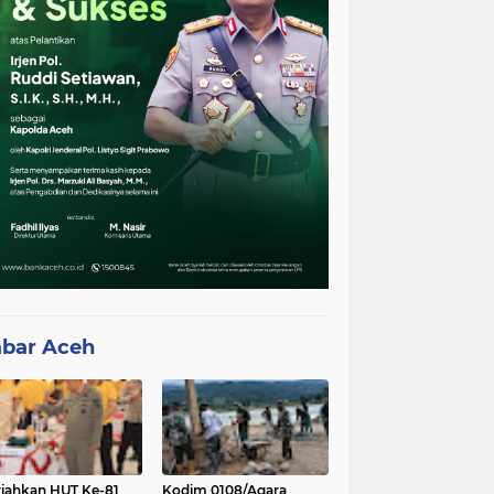
bar Aceh
iahkan HUT Ke-81
Kodim 0108/Agara