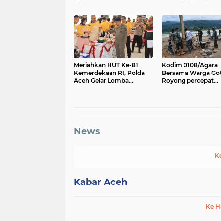
Ikan
Fadh
Meriahkan HUT Ke-81
Kodim 0108/Agara
Kemerdekaan RI, Polda
Bersama Warga Go
Aceh Gelar Lomba
Royong percepat
Memasak Nasi Goreng
pembangunan Jem
dan Aneka Minuman
Gantung di Desa Gu
Aceh Tenggara
News
K
Kabar Aceh
Ke H