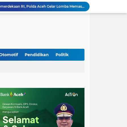
Babinsa Simpang Tiga Monitoring Harga Sembako, Pastikan Stabilitas dan Ketersediaan Bahan Pokok
Babinsa Lembah Seulawah Perkuat Sinergi dengan Tenaga Pendidik, Tekankan Pencegahan Kenakalan Remaja dan Bahaya Narkoba
Perkuat Kamtibmas, Babinsa Kuta Cot Glie Aktif Komsos Ajak Warga Jaga Ketertiban Desa
Kodim 0108/Agara Bersama Warga Gotong Royong percepat pembangunan Jembatan Gantung di Desa Gulo Aceh Tenggara
Babinsa Sukamakmur Tanamkan Semangat Belajar, Hadir Langsung di SMAN 1 untuk Motivasi Siswa
Jaga Stabilitas Wilayah, Koramil Montasik Intensifkan Patroli Keamanan di Desa Binaan
Pimpin Upacara Pembaretan 65 Bintara Remaja Brimob, Kapolda Aceh: Baret Adalah Simbol Kehormatan
Kodim 0108/Agara Bersama Warga Percepat Pemasangan Tiang Pylon Jembatan Gantung di Desa Lawe Ger-Ger Aceh Tenggara
Otomotif
Pendidikan
Politik
Rp 2,5 Triliun Dana Kementan untuk Bencana, Pemerintah Aceh kelola Rp 9,7 M
Meriahkan HUT Ke-81 Kemerdekaan RI, Polda Aceh Gelar Lomba Memasak Nasi Goreng dan Aneka Minuman