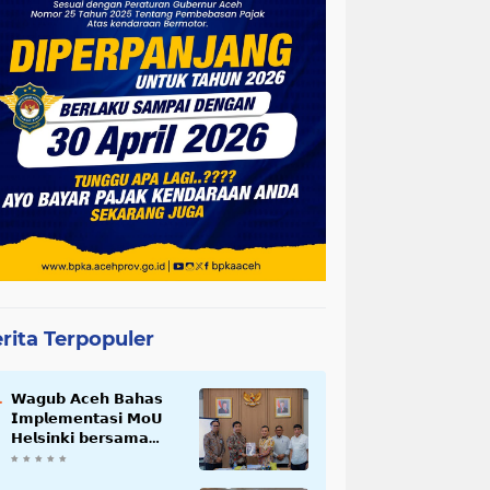
rita Terpopuler
𝗪𝗮𝗴𝘂𝗯 𝗔𝗰𝗲𝗵 𝗕𝗮𝗵𝗮𝘀
𝗜𝗺𝗽𝗹𝗲𝗺𝗲𝗻𝘁𝗮𝘀𝗶 𝗠𝗼𝗨
𝗛𝗲𝗹𝘀𝗶𝗻𝗸𝗶 𝗯𝗲𝗿𝘀𝗮𝗺𝗮
𝗦𝗲𝗸𝗿𝗲𝘁𝗮𝗿𝗶𝗮𝘁 𝗡𝗲𝗴𝗮𝗿𝗮