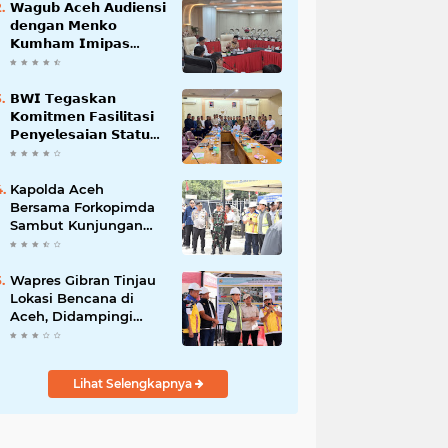
𝗪𝗮𝗴𝘂𝗯 𝗔𝗰𝗲𝗵 𝗔𝘂𝗱𝗶𝗲𝗻𝘀𝗶
𝗱𝗲𝗻𝗴𝗮𝗻 𝗠𝗲𝗻𝗸𝗼
𝗞𝘂𝗺𝗵𝗮𝗺 𝗜𝗺𝗶𝗽𝗮𝘀
𝗧𝗲𝗿𝗸𝗮𝗶𝘁 𝗦𝘁𝗮𝘁𝘂𝘀 𝗪𝗮𝗸𝗮𝗳
𝗕𝗹𝗮𝗻𝗴𝗽𝗮𝗱𝗮𝗻𝗴
𝗕𝗪𝗜 𝗧𝗲𝗴𝗮𝘀𝗸𝗮𝗻
𝗞𝗼𝗺𝗶𝘁𝗺𝗲𝗻 𝗙𝗮𝘀𝗶𝗹𝗶𝘁𝗮𝘀𝗶
𝗣𝗲𝗻𝘆𝗲𝗹𝗲𝘀𝗮𝗶𝗮𝗻 𝗦𝘁𝗮𝘁𝘂𝘀
𝗪𝗮𝗸𝗮𝗳 𝗕𝗹𝗮𝗻𝗴 𝗣𝗮𝗱𝗮𝗻𝗴
Kapolda Aceh
Bersama Forkopimda
Sambut Kunjungan
Kerja Wakil Presiden
RI di Kabupaten
Bireuen
Wapres Gibran Tinjau
Lokasi Bencana di
Aceh, Didampingi
Wagub Dek Fadh
Lihat Selengkapnya