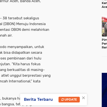
bernur Aceh, Banda Aceh,
Kem
Ace
Mem
da
- 38 tersebut sekaligus
al (DBON) Menuju Indonesia
mentasi DBON demi melahirkan
nah air.
Pim
Pem
dodo menyampaikan, untuk
Rem
Kap
ak bisa didapatkan secara
Ada
oses pembinaan dari hulu
Ke
njutan. “Kita harus fokus
ang berkualitas di masing-
 atlet unggul berprestasi yang
ah International,” kata
×
wi, bukanya hanya mampu
Berita Terbaru
UPDATE
bangsa, tetapi juga harus