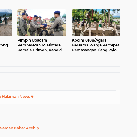
Kebutuhan Semen di
Aceh kelola Rp 9,7 M
Aceh
Pimpin Upacara
Kodim 0108/Agara
tong
Pembaretan 65 Bintara
Bersama Warga Percepat
Remaja Brimob, Kapolda
Pemasangan Tiang Pylon
batan
Aceh: Baret Adalah
Jembatan Gantung di
lo
Simbol Kehormatan
Desa Lawe Ger-Ger Aceh
Tenggara
e Halaman News
alaman Kabar Aceh