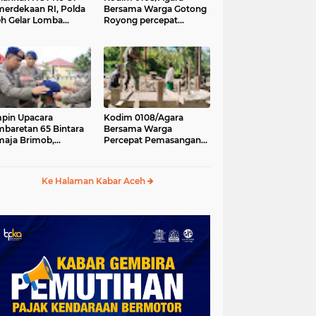
erdekaan RI, Polda
Bersama Warga Gotong
h Gelar Lomba
Royong percepat
asak Nasi Goreng
pembangunan
n Aneka Minuman
Jembatan Gantung di
Desa Gulo Aceh
Tenggara
pin Upacara
Kodim 0108/Agara
baretan 65 Bintara
Bersama Warga
aja Brimob,
Percepat Pemasangan
olda Aceh: Baret
Tiang Pylon Jembatan
lah Simbol
Gantung di Desa Lawe
hormatan
Ger-Ger Aceh Tenggara
Ke Halaman Kabar Aceh