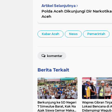
Artikel Selanjutnya
Polda Aceh Dikunjungi Dir Narkotik
Aceh
Kabar Aceh
News
Pemerintah
komentar
Berita Terkait
Berkunjung ke SD Negeri
Wapres Gibran Tinj
7 Simeulue Barat, Kak Na
Lokasi Bencana di 
Ajak Siswa Gemar Makan
Didampingi Wagub