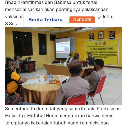
Bhabinkamtibmas dan Babinsa untuk terus
mensosialisasikan akan pentingnya pelaksanaan
×
vaksinasi Covid-19 ini," terang Kompol Irianto John,
Berita Terbaru
UPDATE
S.Sos.
Sementara itu ditempat yang sama Kepala Puskesmas
Mulia drg. Miftahul Huda mengatakan bahwa demi
terciptanya kekebalan tubuh yang kompleks dan