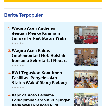
Berita Terpopuler
𝗪𝗮𝗴𝘂𝗯 𝗔𝗰𝗲𝗵 𝗔𝘂𝗱𝗶𝗲𝗻𝘀𝗶
𝗱𝗲𝗻𝗴𝗮𝗻 𝗠𝗲𝗻𝗸𝗼 𝗞𝘂𝗺𝗵𝗮𝗺
𝗜𝗺𝗶𝗽𝗮𝘀 𝗧𝗲𝗿𝗸𝗮𝗶𝘁 𝗦𝘁𝗮𝘁𝘂𝘀 𝗪𝗮𝗸𝗮𝗳
𝗕𝗹𝗮𝗻𝗴𝗽𝗮𝗱𝗮𝗻𝗴
𝗪𝗮𝗴𝘂𝗯 𝗔𝗰𝗲𝗵 𝗕𝗮𝗵𝗮𝘀
𝗜𝗺𝗽𝗹𝗲𝗺𝗲𝗻𝘁𝗮𝘀𝗶 𝗠𝗼𝗨 𝗛𝗲𝗹𝘀𝗶𝗻𝗸𝗶
𝗯𝗲𝗿𝘀𝗮𝗺𝗮 𝗦𝗲𝗸𝗿𝗲𝘁𝗮𝗿𝗶𝗮𝘁 𝗡𝗲𝗴𝗮𝗿𝗮
𝗕𝗪𝗜 𝗧𝗲𝗴𝗮𝘀𝗸𝗮𝗻 𝗞𝗼𝗺𝗶𝘁𝗺𝗲𝗻
𝗙𝗮𝘀𝗶𝗹𝗶𝘁𝗮𝘀𝗶 𝗣𝗲𝗻𝘆𝗲𝗹𝗲𝘀𝗮𝗶𝗮𝗻
𝗦𝘁𝗮𝘁𝘂𝘀 𝗪𝗮𝗸𝗮𝗳 𝗕𝗹𝗮𝗻𝗴 𝗣𝗮𝗱𝗮𝗻𝗴
Kapolda Aceh Bersama
Forkopimda Sambut Kunjungan
Kerja Wakil Presiden RI di