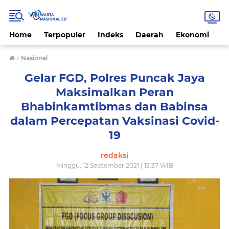
Home
Terpopuler
Indeks
Daerah
Ekonomi
H
›
Nasional
Gelar FGD, Polres Puncak Jaya
Maksimalkan Peran
Bhabinkamtibmas dan Babinsa
dalam Percepatan Vaksinasi Covid-
19
redaksi
Minggu, 12 September 2021 | 13.37 WIB