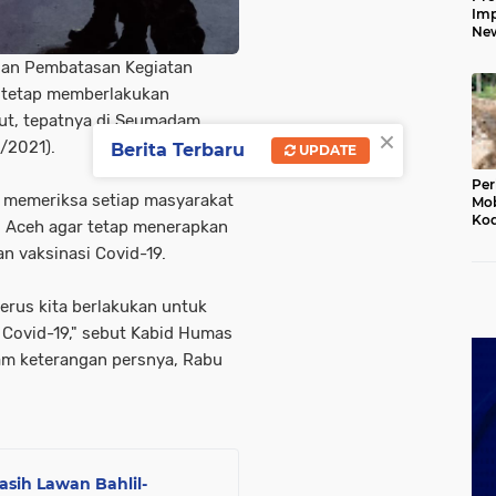
Imp
New
160
uan Pembatasan Kegiatan
Har
9 tetap memberlakukan
ut, tepatnya di Seumadam,
×
/2021).
Berita Terbaru
UPDATE
Per
 memeriksa setiap masyarakat
Mob
Kod
u Aceh agar tetap menerapkan
Du
n vaksinasi Covid-19.
Jem
Rus
Ten
terus kita berlakukan untuk
Covid-19," sebut Kabid Humas
am keterangan persnya, Rabu
asih Lawan Bahlil-