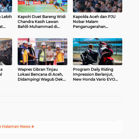
 Lebih
Kapolri Duet Bareng Widi
Kapolda Aceh dan PJU
1
Chandra Kasih Lawan
Nobar Malam
at
Bahlil-Muhammad di
Penganugerahan
kter
Penutupan Kapolri Cup
Hoegeng Awards 2026,
at
2026
Lima Polisi Teladan Raih
Penghargaan
ma
Wapres Gibran Tinjau
Program Daily Riding
l
Lokasi Bencana di Aceh,
Impression Berlanjut,
Didampingi Wagub Dek
New Honda Vario EVO
anan
Fadh
160 Temani Mobilitas
Harian Peserta
e Halaman News