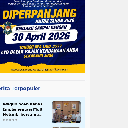
rita Terpopuler
𝗪𝗮𝗴𝘂𝗯 𝗔𝗰𝗲𝗵 𝗕𝗮𝗵𝗮𝘀
𝗜𝗺𝗽𝗹𝗲𝗺𝗲𝗻𝘁𝗮𝘀𝗶 𝗠𝗼𝗨
𝗛𝗲𝗹𝘀𝗶𝗻𝗸𝗶 𝗯𝗲𝗿𝘀𝗮𝗺𝗮
𝗦𝗲𝗸𝗿𝗲𝘁𝗮𝗿𝗶𝗮𝘁 𝗡𝗲𝗴𝗮𝗿𝗮