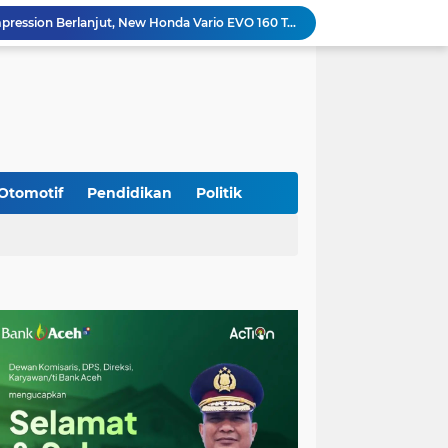
Program Daily Riding Impression Berlanjut, New Honda Vario EVO 160 Temani Mobilitas Harian Peserta
Kodim 0108/Agara dan Yon TP 855/RD Bersama Warga Cor Pondasi Blok Angkur Jembatan Gantung di Ds. Lawe Ger Ger, Aceh Tenggara
Perkuat Akses dan Mobilitas Masyarakat, Kodim 0106/Ateng Dukung Pembangunan Jembatan Beton di Rusip Antara, Aceh Tengah
Bupati Aceh Besar Perkuat Sinergi dengan Polres Demi Tingkatkan Pelayanan Masyarakat
Kapolda Aceh Tinjau Kerusakan Rumah Dinas Aspol Lamteumen I Akibat Angin Kencang Disertai Hujan
Kodim Kota Banda Aceh Gelar Sidang Usul Kenaikan Pangkat Bintara dan Tamtama Periode 1 April 2027
Kasdim 0101/Kota Banda Aceh Hadiri Apel Siaga Bencana Hydrometeorologi 2026, Perkuat Kesiapsiagaan Hadapi Ancaman Kekeringan
Koramil Seulimeum Hadiri Rapat Persiapan HUT Ke-81 Kemerdekaan RI Tingkat Kecamatan
Otomotif
Pendidikan
Politik
Babinsa Jalin Komunikasi dengan Aparatur Gampong, Perkuat Sinergi Membangun Desa
Wapres Gibran Tinjau Lokasi Bencana di Aceh, Didampingi Wagub Dek Fadh