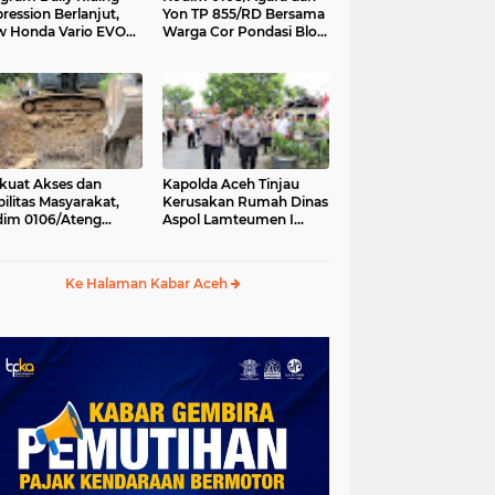
ression Berlanjut,
Yon TP 855/RD Bersama
 Honda Vario EVO
Warga Cor Pondasi Blok
 Temani Mobilitas
Angkur Jembatan
ian Peserta
Gantung di Ds. Lawe Ger
Ger, Aceh Tenggara
kuat Akses dan
Kapolda Aceh Tinjau
ilitas Masyarakat,
Kerusakan Rumah Dinas
im 0106/Ateng
Aspol Lamteumen I
kung Pembangunan
Akibat Angin Kencang
batan Beton di
Disertai Hujan
ip Antara, Aceh
Ke Halaman Kabar Aceh
gah