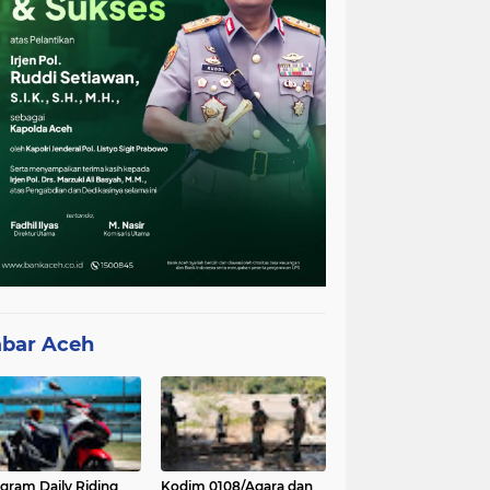
bar Aceh
gram Daily Riding
Kodim 0108/Agara dan