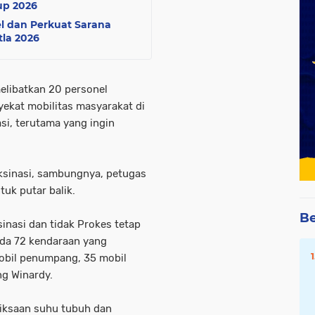
up 2026
el dan Perkuat Sarana
la 2026
elibatkan 20 personel
ekat mobilitas masyarakat di
si, terutama yang ingin
ksinasi, sambungnya, petugas
uk putar balik.
Be
inasi dan tidak Prokes tetap
ada 72 kendaraan yang
mobil penumpang, 35 mobil
ng Winardy.
riksaan suhu tubuh dan