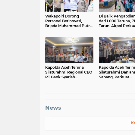
Wakapolri Dorong
Di Balik Pengabdian
Personel Berinovasi,
dari 1.000 Taruna, 7
Bripda Muhammad Putra
Taruni Akpol Perku
Aulia Jadi Contoh Nyata
Pembentukan Kara
Siswa Sekolah Raky
Kapolda Aceh Terima
Kapolda Aceh Teri
Silaturahmi Regional CEO
Silaturahmi Danlana
PT Bank Syariah
Sabang, Perkuat
Indonesia Regional Office
Sinergitas Pengam
Aceh
Wilayah Maritim
News
K