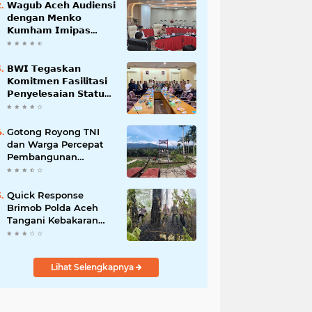
𝗪𝗮𝗴𝘂𝗯 𝗔𝗰𝗲𝗵 𝗔𝘂𝗱𝗶𝗲𝗻𝘀𝗶
𝗱𝗲𝗻𝗴𝗮𝗻 𝗠𝗲𝗻𝗸𝗼
𝗞𝘂𝗺𝗵𝗮𝗺 𝗜𝗺𝗶𝗽𝗮𝘀
𝗧𝗲𝗿𝗸𝗮𝗶𝘁 𝗦𝘁𝗮𝘁𝘂𝘀 𝗪𝗮𝗸𝗮𝗳
𝗕𝗹𝗮𝗻𝗴𝗽𝗮𝗱𝗮𝗻𝗴
𝗕𝗪𝗜 𝗧𝗲𝗴𝗮𝘀𝗸𝗮𝗻
𝗞𝗼𝗺𝗶𝘁𝗺𝗲𝗻 𝗙𝗮𝘀𝗶𝗹𝗶𝘁𝗮𝘀𝗶
𝗣𝗲𝗻𝘆𝗲𝗹𝗲𝘀𝗮𝗶𝗮𝗻 𝗦𝘁𝗮𝘁𝘂𝘀
𝗪𝗮𝗸𝗮𝗳 𝗕𝗹𝗮𝗻𝗴 𝗣𝗮𝗱𝗮𝗻𝗴
Gotong Royong TNI
dan Warga Percepat
Pembangunan
Jembatan Gantung
Perintis Kuta Ujung
Aceh Tenggara
Quick Response
Brimob Polda Aceh
Tangani Kebakaran
Hutan di Lembah
Seulawah
Lihat Selengkapnya