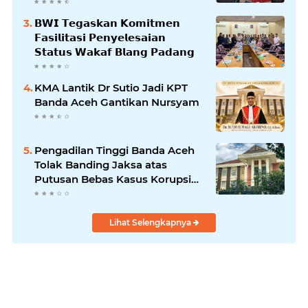
𝗕𝗹𝗮𝗻𝗴𝗽𝗮𝗱𝗮𝗻𝗴
𝗕𝗪𝗜 𝗧𝗲𝗴𝗮𝘀𝗸𝗮𝗻 𝗞𝗼𝗺𝗶𝘁𝗺𝗲𝗻
𝗙𝗮𝘀𝗶𝗹𝗶𝘁𝗮𝘀𝗶 𝗣𝗲𝗻𝘆𝗲𝗹𝗲𝘀𝗮𝗶𝗮𝗻
𝗦𝘁𝗮𝘁𝘂𝘀 𝗪𝗮𝗸𝗮𝗳 𝗕𝗹𝗮𝗻𝗴 𝗣𝗮𝗱𝗮𝗻𝗴
KMA Lantik Dr Sutio Jadi KPT
Banda Aceh Gantikan Nursyam
Pengadilan Tinggi Banda Aceh
Tolak Banding Jaksa atas
Putusan Bebas Kasus Korupsi
Wastafel
Lihat Selengkapnya