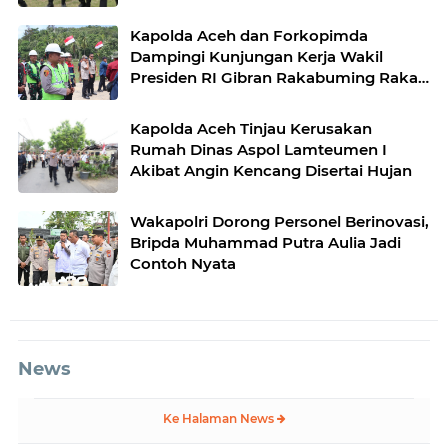
Desa Kendawi, Gayo Lues
Kapolda Aceh dan Forkopimda
Dampingi Kunjungan Kerja Wakil
Presiden RI Gibran Rakabuming Raka
di Aceh Tengah
Kapolda Aceh Tinjau Kerusakan
Rumah Dinas Aspol Lamteumen I
Akibat Angin Kencang Disertai Hujan
Wakapolri Dorong Personel Berinovasi,
Bripda Muhammad Putra Aulia Jadi
Contoh Nyata
News
Ke Halaman News