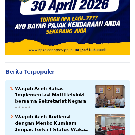
Berita Terpopuler
𝗪𝗮𝗴𝘂𝗯 𝗔𝗰𝗲𝗵 𝗕𝗮𝗵𝗮𝘀
𝗜𝗺𝗽𝗹𝗲𝗺𝗲𝗻𝘁𝗮𝘀𝗶 𝗠𝗼𝗨 𝗛𝗲𝗹𝘀𝗶𝗻𝗸𝗶
𝗯𝗲𝗿𝘀𝗮𝗺𝗮 𝗦𝗲𝗸𝗿𝗲𝘁𝗮𝗿𝗶𝗮𝘁 𝗡𝗲𝗴𝗮𝗿𝗮
𝗪𝗮𝗴𝘂𝗯 𝗔𝗰𝗲𝗵 𝗔𝘂𝗱𝗶𝗲𝗻𝘀𝗶
𝗱𝗲𝗻𝗴𝗮𝗻 𝗠𝗲𝗻𝗸𝗼 𝗞𝘂𝗺𝗵𝗮𝗺
𝗜𝗺𝗶𝗽𝗮𝘀 𝗧𝗲𝗿𝗸𝗮𝗶𝘁 𝗦𝘁𝗮𝘁𝘂𝘀 𝗪𝗮𝗸𝗮𝗳