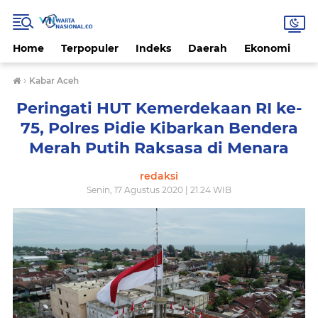
Home
Terpopuler
Indeks
Daerah
Ekonomi
H
›
Kabar Aceh
Peringati HUT Kemerdekaan RI ke-
75, Polres Pidie Kibarkan Bendera
Merah Putih Raksasa di Menara
redaksi
Senin, 17 Agustus 2020 | 21.24 WIB