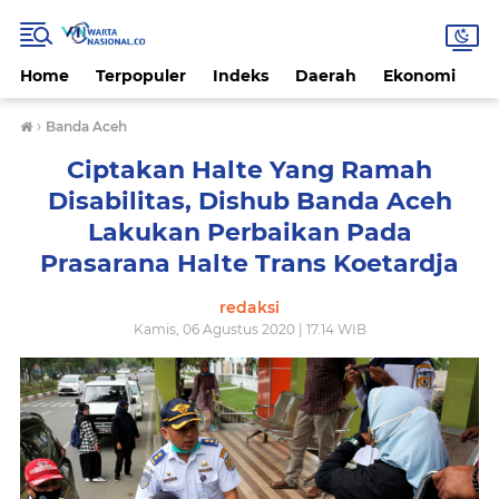
Home
Terpopuler
Indeks
Daerah
Ekonomi
H
›
Banda Aceh
Ciptakan Halte Yang Ramah
Disabilitas, Dishub Banda Aceh
Lakukan Perbaikan Pada
Prasarana Halte Trans Koetardja
redaksi
Kamis, 06 Agustus 2020 | 17.14 WIB