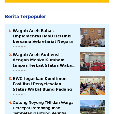
Berita Terpopuler
𝗪𝗮𝗴𝘂𝗯 𝗔𝗰𝗲𝗵 𝗕𝗮𝗵𝗮𝘀
𝗜𝗺𝗽𝗹𝗲𝗺𝗲𝗻𝘁𝗮𝘀𝗶 𝗠𝗼𝗨 𝗛𝗲𝗹𝘀𝗶𝗻𝗸𝗶
𝗯𝗲𝗿𝘀𝗮𝗺𝗮 𝗦𝗲𝗸𝗿𝗲𝘁𝗮𝗿𝗶𝗮𝘁 𝗡𝗲𝗴𝗮𝗿𝗮
𝗪𝗮𝗴𝘂𝗯 𝗔𝗰𝗲𝗵 𝗔𝘂𝗱𝗶𝗲𝗻𝘀𝗶
𝗱𝗲𝗻𝗴𝗮𝗻 𝗠𝗲𝗻𝗸𝗼 𝗞𝘂𝗺𝗵𝗮𝗺
𝗜𝗺𝗶𝗽𝗮𝘀 𝗧𝗲𝗿𝗸𝗮𝗶𝘁 𝗦𝘁𝗮𝘁𝘂𝘀 𝗪𝗮𝗸𝗮𝗳
𝗕𝗹𝗮𝗻𝗴𝗽𝗮𝗱𝗮𝗻𝗴
𝗕𝗪𝗜 𝗧𝗲𝗴𝗮𝘀𝗸𝗮𝗻 𝗞𝗼𝗺𝗶𝘁𝗺𝗲𝗻
𝗙𝗮𝘀𝗶𝗹𝗶𝘁𝗮𝘀𝗶 𝗣𝗲𝗻𝘆𝗲𝗹𝗲𝘀𝗮𝗶𝗮𝗻
𝗦𝘁𝗮𝘁𝘂𝘀 𝗪𝗮𝗸𝗮𝗳 𝗕𝗹𝗮𝗻𝗴 𝗣𝗮𝗱𝗮𝗻𝗴
Gotong Royong TNI dan Warga
Percepat Pembangunan
Jembatan Gantung Perintis