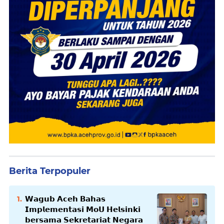
Berita Terpopuler
𝗪𝗮𝗴𝘂𝗯 𝗔𝗰𝗲𝗵 𝗕𝗮𝗵𝗮𝘀
𝗜𝗺𝗽𝗹𝗲𝗺𝗲𝗻𝘁𝗮𝘀𝗶 𝗠𝗼𝗨 𝗛𝗲𝗹𝘀𝗶𝗻𝗸𝗶
𝗯𝗲𝗿𝘀𝗮𝗺𝗮 𝗦𝗲𝗸𝗿𝗲𝘁𝗮𝗿𝗶𝗮𝘁 𝗡𝗲𝗴𝗮𝗿𝗮