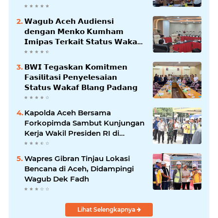
𝗪𝗮𝗴𝘂𝗯 𝗔𝗰𝗲𝗵 𝗔𝘂𝗱𝗶𝗲𝗻𝘀𝗶
𝗱𝗲𝗻𝗴𝗮𝗻 𝗠𝗲𝗻𝗸𝗼 𝗞𝘂𝗺𝗵𝗮𝗺
𝗜𝗺𝗶𝗽𝗮𝘀 𝗧𝗲𝗿𝗸𝗮𝗶𝘁 𝗦𝘁𝗮𝘁𝘂𝘀 𝗪𝗮𝗸𝗮𝗳
𝗕𝗹𝗮𝗻𝗴𝗽𝗮𝗱𝗮𝗻𝗴
𝗕𝗪𝗜 𝗧𝗲𝗴𝗮𝘀𝗸𝗮𝗻 𝗞𝗼𝗺𝗶𝘁𝗺𝗲𝗻
𝗙𝗮𝘀𝗶𝗹𝗶𝘁𝗮𝘀𝗶 𝗣𝗲𝗻𝘆𝗲𝗹𝗲𝘀𝗮𝗶𝗮𝗻
𝗦𝘁𝗮𝘁𝘂𝘀 𝗪𝗮𝗸𝗮𝗳 𝗕𝗹𝗮𝗻𝗴 𝗣𝗮𝗱𝗮𝗻𝗴
Kapolda Aceh Bersama
Forkopimda Sambut Kunjungan
Kerja Wakil Presiden RI di
Kabupaten Bireuen
Wapres Gibran Tinjau Lokasi
Bencana di Aceh, Didampingi
Wagub Dek Fadh
Lihat Selengkapnya