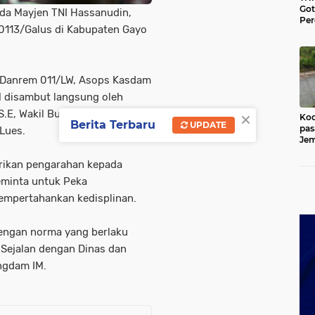
Go
da Mayjen TNI Hassanudin,
Per
 0113/Galus di Kabupaten Gayo
Lan
di 
Ace
 Danrem 011/LW, Asops Kasdam
 disambut langsung oleh
×
.E, Wakil Bupati Gayo Lues,
Kod
Berita Terbaru
UPDATE
pas
Lues.
Jem
Kut
rikan pengarahan kepada
eminta untuk Peka
empertahankan kedisplinan.
 dengan norma yang berlaku
 Sejalan dengan Dinas dan
ngdam IM.