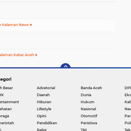
e Halaman News
alaman Kabar Aceh
egori
h Besar
Advetorial
Banda Aceh
DP
RK
Daerah
Dunia
Ek
ertainment
Hiburan
Hukum
Kab
ehatan
Lifestyle
Nasional
Ne
hraga
Opini
Otomotif
Par
erintah
Pendidikan
Peristiwa
Pol
i
Religi
TNI
Tek