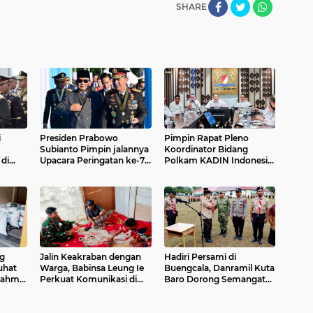
SHARE
i
Presiden Prabowo
Pimpin Rapat Pleno
Subianto Pimpin jalannya
Koordinator Bidang
di
Upacara Peringatan ke-79
Polkam KADIN Indonesia,
Hari Bhayangkara Tahun
Bamsoet Tegaskan Ini
2025
g
Jalin Keakraban dengan
Hadiri Persami di
uhat
Warga, Babinsa Leung Ie
Buengcala, Danramil Kuta
rahmi
Perkuat Komunikasi di
Baro Dorong Semangat
Wilayah Binaan
Kebersamaan Generasi
Muda