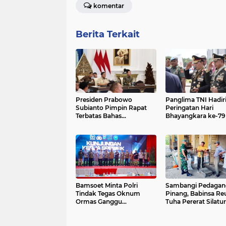
komentar
Berita Terkait
Presiden Prabowo
Panglima TNI Hadir
Subianto Pimpin Rapat
Peringatan Hari
Terbatas Bahas
Bhayangkara ke-79 
perkembangan KEK
Silang Monas
bersama sejumlah
Menteri Kabinet
Bamsoet Minta Polri
Sambangi Pedagan
Tindak Tegas Oknum
Pinang, Babinsa Re
Ormas Ganggu
Tuha Pererat Silatu
Keamanan dan Investasi
dengan Warga