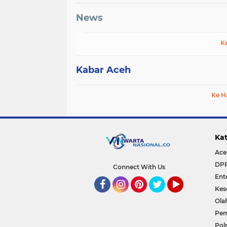
News
K
Kabar Aceh
Ke H
Kat
Ace
DP
Connect With Us
Ent
Kes
Facebook
Instagram
Pinterest
Twitter
YouTube
Ola
Pem
Polr