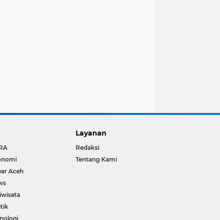
Layanan
RA
Redaksi
onomi
Tentang Kami
ar Aceh
ws
iwisata
itik
nologi