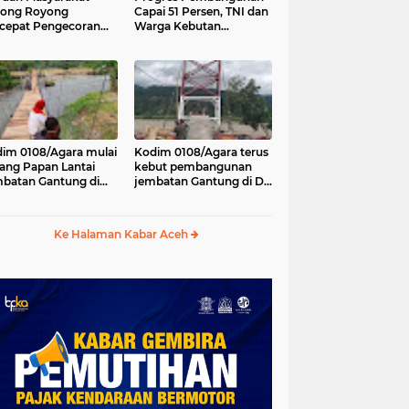
tong Royong
Capai 51 Persen, TNI dan
cepat Pengecoran
Warga Kebutan
tai Jembatan Beton
Pengecoran Lantai
Desa Bunga Melur
Jembatan di Bunga
h Tenggara
Melur
im 0108/Agara mulai
Kodim 0108/Agara terus
ang Papan Lantai
kebut pembangunan
batan Gantung di
jembatan Gantung di Ds.
a Ujung Agara
Kumbang Jaya, Aceh
Tenggara
Ke Halaman Kabar Aceh