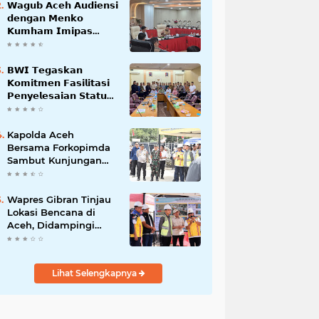
𝗪𝗮𝗴𝘂𝗯 𝗔𝗰𝗲𝗵 𝗔𝘂𝗱𝗶𝗲𝗻𝘀𝗶
𝗱𝗲𝗻𝗴𝗮𝗻 𝗠𝗲𝗻𝗸𝗼
𝗞𝘂𝗺𝗵𝗮𝗺 𝗜𝗺𝗶𝗽𝗮𝘀
𝗧𝗲𝗿𝗸𝗮𝗶𝘁 𝗦𝘁𝗮𝘁𝘂𝘀 𝗪𝗮𝗸𝗮𝗳
𝗕𝗹𝗮𝗻𝗴𝗽𝗮𝗱𝗮𝗻𝗴
𝗕𝗪𝗜 𝗧𝗲𝗴𝗮𝘀𝗸𝗮𝗻
𝗞𝗼𝗺𝗶𝘁𝗺𝗲𝗻 𝗙𝗮𝘀𝗶𝗹𝗶𝘁𝗮𝘀𝗶
𝗣𝗲𝗻𝘆𝗲𝗹𝗲𝘀𝗮𝗶𝗮𝗻 𝗦𝘁𝗮𝘁𝘂𝘀
𝗪𝗮𝗸𝗮𝗳 𝗕𝗹𝗮𝗻𝗴 𝗣𝗮𝗱𝗮𝗻𝗴
Kapolda Aceh
Bersama Forkopimda
Sambut Kunjungan
Kerja Wakil Presiden
RI di Kabupaten
Bireuen
Wapres Gibran Tinjau
Lokasi Bencana di
Aceh, Didampingi
Wagub Dek Fadh
Lihat Selengkapnya