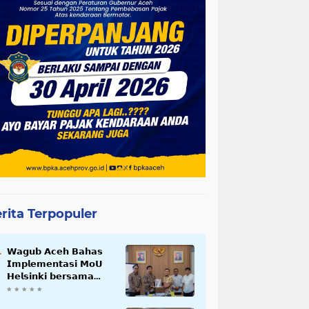
rita Terpopuler
𝗪𝗮𝗴𝘂𝗯 𝗔𝗰𝗲𝗵 𝗕𝗮𝗵𝗮𝘀
𝗜𝗺𝗽𝗹𝗲𝗺𝗲𝗻𝘁𝗮𝘀𝗶 𝗠𝗼𝗨
𝗛𝗲𝗹𝘀𝗶𝗻𝗸𝗶 𝗯𝗲𝗿𝘀𝗮𝗺𝗮
𝗦𝗲𝗸𝗿𝗲𝘁𝗮𝗿𝗶𝗮𝘁 𝗡𝗲𝗴𝗮𝗿𝗮