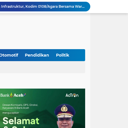
Percepat Pembangunan Infrastruktur, Kodim 0108/Agara Bersama Warga Lanjutkan Pengerjaan Jembatan Gantung di Lawe Ger Ger, Aceh Tenggara
TNI dan Masyarakat Gotong Royong Percepat Pengecoran Lantai Jembatan Beton di Desa Bunga Melur Aceh Tenggara
Polri: Sertifikat Prestasi Nasional Hingga Internasional Tetap Ikuti Tahapan Seleksi Rekrutmen Polri
Progres Pembangunan Capai 51 Persen, TNI dan Warga Kebutan Pengecoran Lantai Jembatan di Bunga Melur
Sambangi Pedagang Pinang, Babinsa Reuhat Tuha Pererat Silaturahmi dengan Warga
Jalin Keakraban dengan Warga, Babinsa Leung Ie Perkuat Komunikasi di Wilayah Binaan
Hadiri Persami di Buengcala, Danramil Kuta Baro Dorong Semangat Kebersamaan Generasi Muda
Rumah Warga Diterpa Angin Kencang, Babinsa Meunasah Lhok Dampingi Penyaluran Bantuan Masa Panik
Otomotif
Pendidikan
Politik
Sambut HUT ke-81 RI, Koramil Lhoong Bersama Warga Gotong Royong Bersihkan Lingkungan
Tim Gabungan Lakukan Penegakan Hukum terhadap DPO di Tembagapura