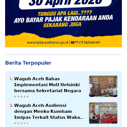
Berita Terpopuler
𝗪𝗮𝗴𝘂𝗯 𝗔𝗰𝗲𝗵 𝗕𝗮𝗵𝗮𝘀
𝗜𝗺𝗽𝗹𝗲𝗺𝗲𝗻𝘁𝗮𝘀𝗶 𝗠𝗼𝗨 𝗛𝗲𝗹𝘀𝗶𝗻𝗸𝗶
𝗯𝗲𝗿𝘀𝗮𝗺𝗮 𝗦𝗲𝗸𝗿𝗲𝘁𝗮𝗿𝗶𝗮𝘁 𝗡𝗲𝗴𝗮𝗿𝗮
𝗪𝗮𝗴𝘂𝗯 𝗔𝗰𝗲𝗵 𝗔𝘂𝗱𝗶𝗲𝗻𝘀𝗶
𝗱𝗲𝗻𝗴𝗮𝗻 𝗠𝗲𝗻𝗸𝗼 𝗞𝘂𝗺𝗵𝗮𝗺
𝗜𝗺𝗶𝗽𝗮𝘀 𝗧𝗲𝗿𝗸𝗮𝗶𝘁 𝗦𝘁𝗮𝘁𝘂𝘀 𝗪𝗮𝗸𝗮𝗳
𝗕𝗹𝗮𝗻𝗴𝗽𝗮𝗱𝗮𝗻𝗴