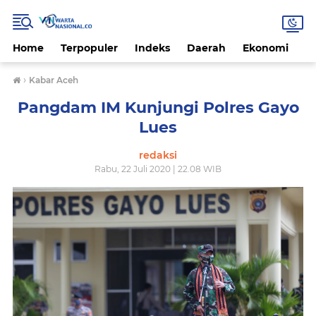
Home
Terpopuler
Indeks
Daerah
Ekonomi
H
›
Kabar Aceh
Pangdam IM Kunjungi Polres Gayo
Lues
redaksi
Rabu, 22 Juli 2020 | 22.08 WIB