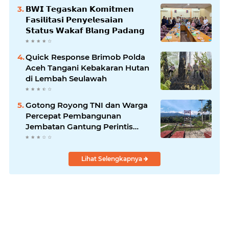
𝗕𝗪𝗜 𝗧𝗲𝗴𝗮𝘀𝗸𝗮𝗻 𝗞𝗼𝗺𝗶𝘁𝗺𝗲𝗻
𝗙𝗮𝘀𝗶𝗹𝗶𝘁𝗮𝘀𝗶 𝗣𝗲𝗻𝘆𝗲𝗹𝗲𝘀𝗮𝗶𝗮𝗻
𝗦𝘁𝗮𝘁𝘂𝘀 𝗪𝗮𝗸𝗮𝗳 𝗕𝗹𝗮𝗻𝗴 𝗣𝗮𝗱𝗮𝗻𝗴
Quick Response Brimob Polda
Aceh Tangani Kebakaran Hutan
di Lembah Seulawah
Gotong Royong TNI dan Warga
Percepat Pembangunan
Jembatan Gantung Perintis
Kuta Ujung Aceh Tenggara
Lihat Selengkapnya