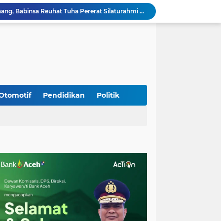
Sambangi Pedagang Pinang, Babinsa Reuhat Tuha Pererat Silaturahmi dengan Warga
Jalin Keakraban dengan Warga, Babinsa Leung Ie Perkuat Komunikasi di Wilayah Binaan
Hadiri Persami di Buengcala, Danramil Kuta Baro Dorong Semangat Kebersamaan Generasi Muda
Rumah Warga Diterpa Angin Kencang, Babinsa Meunasah Lhok Dampingi Penyaluran Bantuan Masa Panik
Sambut HUT ke-81 RI, Koramil Lhoong Bersama Warga Gotong Royong Bersihkan Lingkungan
Kodim 0108/Agara mulai pasang Papan Lantai Jembatan Gantung di Kuta Ujung Agara
Kodim 0108/Agara terus kebut pembangunan jembatan Gantung di Ds. Kumbang Jaya, Aceh Tenggara
Mualem dan Mentan Sepakat Percepat Pemulihan Pertanian Aceh Pascabencana
Otomotif
Pendidikan
Politik
Rp 2,5 Triliun Dana Kementan untuk Bencana, Pemerintah Aceh kelola Rp 9,7 M
Progres Pembangunan Capai 51 Persen, TNI dan Warga Kebutan Pengecoran Lantai Jembatan di Bunga Melur