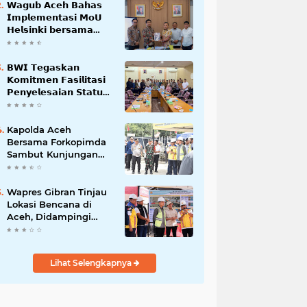
𝗪𝗮𝗴𝘂𝗯 𝗔𝗰𝗲𝗵 𝗕𝗮𝗵𝗮𝘀
𝗜𝗺𝗽𝗹𝗲𝗺𝗲𝗻𝘁𝗮𝘀𝗶 𝗠𝗼𝗨
𝗛𝗲𝗹𝘀𝗶𝗻𝗸𝗶 𝗯𝗲𝗿𝘀𝗮𝗺𝗮
𝗦𝗲𝗸𝗿𝗲𝘁𝗮𝗿𝗶𝗮𝘁 𝗡𝗲𝗴𝗮𝗿𝗮
𝗕𝗪𝗜 𝗧𝗲𝗴𝗮𝘀𝗸𝗮𝗻
𝗞𝗼𝗺𝗶𝘁𝗺𝗲𝗻 𝗙𝗮𝘀𝗶𝗹𝗶𝘁𝗮𝘀𝗶
𝗣𝗲𝗻𝘆𝗲𝗹𝗲𝘀𝗮𝗶𝗮𝗻 𝗦𝘁𝗮𝘁𝘂𝘀
𝗪𝗮𝗸𝗮𝗳 𝗕𝗹𝗮𝗻𝗴 𝗣𝗮𝗱𝗮𝗻𝗴
Kapolda Aceh
Bersama Forkopimda
Sambut Kunjungan
Kerja Wakil Presiden
RI di Kabupaten
Bireuen
Wapres Gibran Tinjau
Lokasi Bencana di
Aceh, Didampingi
Wagub Dek Fadh
Lihat Selengkapnya