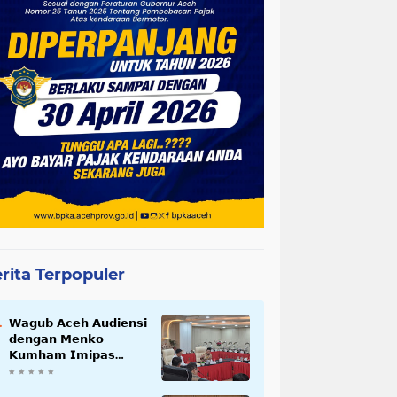
rita Terpopuler
𝗪𝗮𝗴𝘂𝗯 𝗔𝗰𝗲𝗵 𝗔𝘂𝗱𝗶𝗲𝗻𝘀𝗶
𝗱𝗲𝗻𝗴𝗮𝗻 𝗠𝗲𝗻𝗸𝗼
𝗞𝘂𝗺𝗵𝗮𝗺 𝗜𝗺𝗶𝗽𝗮𝘀
𝗧𝗲𝗿𝗸𝗮𝗶𝘁 𝗦𝘁𝗮𝘁𝘂𝘀 𝗪𝗮𝗸𝗮𝗳
𝗕𝗹𝗮𝗻𝗴𝗽𝗮𝗱𝗮𝗻𝗴