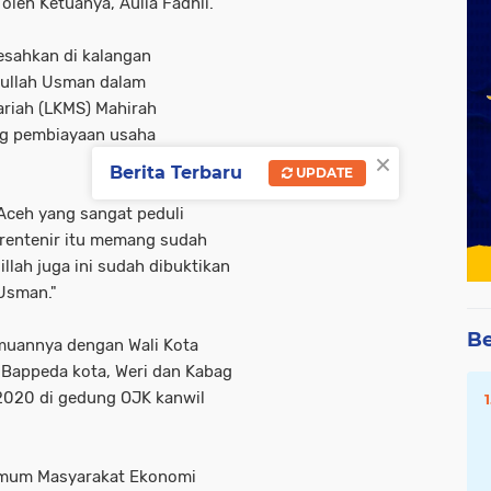
oleh Ketuanya, Aulia Fadhli.
esahkan di kalangan
nullah Usman dalam
riah (LKMS) Mahirah
ng pembiayaan usaha
×
Berita Terbaru
UPDATE
 Aceh yang sangat peduli
rentenir itu memang sudah
llah juga ini sudah dibuktikan
Usman."
Be
emuannya dengan Wali Kota
a Bappeda kota, Weri dan Kabag
 2020 di gedung OJK kanwil
Umum Masyarakat Ekonomi