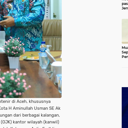
pas
Jem
Kut
Mua
Sep
Pem
Ace
tenir di Aceh, khususnya
 Kota H Aminullah Usman SE Ak
ungan dari berbagai kalangan,
 (OJK) kantor wilayah (kanwil)