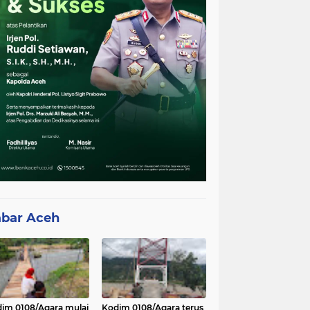
bar Aceh
im 0108/Agara mulai
Kodim 0108/Agara terus