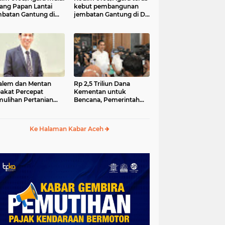
ang Papan Lantai
kebut pembangunan
batan Gantung di
jembatan Gantung di Ds.
a Ujung Agara
Kumbang Jaya, Aceh
Tenggara
lem dan Mentan
Rp 2,5 Triliun Dana
akat Percepat
Kementan untuk
ulihan Pertanian
Bencana, Pemerintah
h Pascabencana
Aceh kelola Rp 9,7 M
Ke Halaman Kabar Aceh