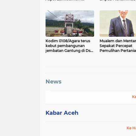
Akibat Angin Kencang
Aulia Jadi Contoh N
Disertai Hujan
Kodim 0108/Agara terus
Mualem dan Menta
kebut pembangunan
Sepakat Percepat
jembatan Gantung di Ds.
Pemulihan Pertani
Kumbang Jaya, Aceh
Aceh Pascabencan
Tenggara
News
K
Kabar Aceh
Ke H