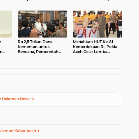
yata
Pengecoran Lantai
Kuta Ujung Agara
Jembatan di Bunga Melur
n
Rp 2,5 Triliun Dana
Meriahkan HUT Ke-81
Kementan untuk
Kemerdekaan RI, Polda
an
Bencana, Pemerintah
Aceh Gelar Lomba
a
Aceh kelola Rp 9,7 M
Memasak Nasi Goreng
dan Aneka Minuman
e Halaman News
alaman Kabar Aceh