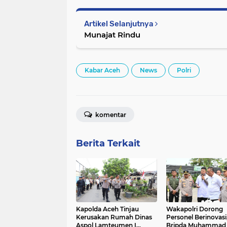
Artikel Selanjutnya
Munajat Rindu
Kabar Aceh
News
Polri
komentar
Berita Terkait
Kapolda Aceh Tinjau
Wakapolri Dorong
Kerusakan Rumah Dinas
Personel Berinovasi
Aspol Lamteumen I
Bripda Muhammad 