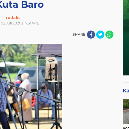
Kuta Baro
redaksi
02 Juli 2020 | 17.31 WIB
SHARE
Ka
Kod