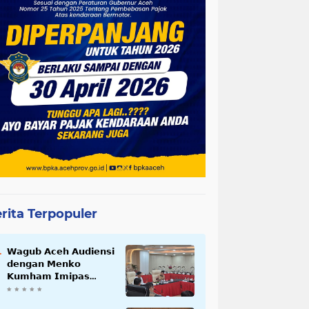
rita Terpopuler
𝗪𝗮𝗴𝘂𝗯 𝗔𝗰𝗲𝗵 𝗔𝘂𝗱𝗶𝗲𝗻𝘀𝗶
𝗱𝗲𝗻𝗴𝗮𝗻 𝗠𝗲𝗻𝗸𝗼
𝗞𝘂𝗺𝗵𝗮𝗺 𝗜𝗺𝗶𝗽𝗮𝘀
𝗧𝗲𝗿𝗸𝗮𝗶𝘁 𝗦𝘁𝗮𝘁𝘂𝘀 𝗪𝗮𝗸𝗮𝗳
𝗕𝗹𝗮𝗻𝗴𝗽𝗮𝗱𝗮𝗻𝗴