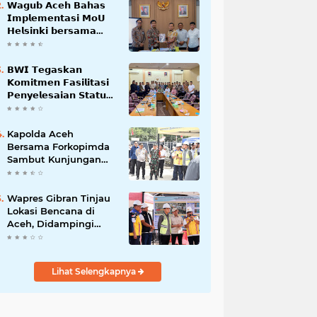
𝗪𝗮𝗴𝘂𝗯 𝗔𝗰𝗲𝗵 𝗕𝗮𝗵𝗮𝘀
𝗜𝗺𝗽𝗹𝗲𝗺𝗲𝗻𝘁𝗮𝘀𝗶 𝗠𝗼𝗨
𝗛𝗲𝗹𝘀𝗶𝗻𝗸𝗶 𝗯𝗲𝗿𝘀𝗮𝗺𝗮
𝗦𝗲𝗸𝗿𝗲𝘁𝗮𝗿𝗶𝗮𝘁 𝗡𝗲𝗴𝗮𝗿𝗮
𝗕𝗪𝗜 𝗧𝗲𝗴𝗮𝘀𝗸𝗮𝗻
𝗞𝗼𝗺𝗶𝘁𝗺𝗲𝗻 𝗙𝗮𝘀𝗶𝗹𝗶𝘁𝗮𝘀𝗶
𝗣𝗲𝗻𝘆𝗲𝗹𝗲𝘀𝗮𝗶𝗮𝗻 𝗦𝘁𝗮𝘁𝘂𝘀
𝗪𝗮𝗸𝗮𝗳 𝗕𝗹𝗮𝗻𝗴 𝗣𝗮𝗱𝗮𝗻𝗴
Kapolda Aceh
Bersama Forkopimda
Sambut Kunjungan
Kerja Wakil Presiden
RI di Kabupaten
Bireuen
Wapres Gibran Tinjau
Lokasi Bencana di
Aceh, Didampingi
Wagub Dek Fadh
Lihat Selengkapnya