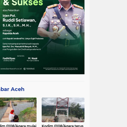
bar Aceh
im 0108/Agara mulai
Kodim 0108/Agara terus