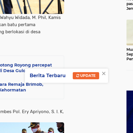
pas
Jem
Kut
. Wahyu Widada, M. Phil, Kamis
akan batu pertama
 berlokasi di desa
Mua
Sep
Pem
Ace
otong Royong percepat
×
 Desa Gulo Aceh
Berita Terbaru
UPDATE
ara Remaja Brimob,
 Kehormatan
es Pol. Ery Apriyono, S. I. K,