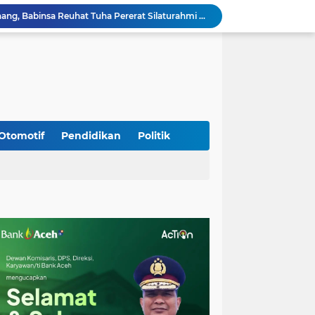
Jalin Keakraban dengan Warga, Babinsa Leung Ie Perkuat Komunikasi di Wilayah Binaan
Hadiri Persami di Buengcala, Danramil Kuta Baro Dorong Semangat Kebersamaan Generasi Muda
Rumah Warga Diterpa Angin Kencang, Babinsa Meunasah Lhok Dampingi Penyaluran Bantuan Masa Panik
Sambut HUT ke-81 RI, Koramil Lhoong Bersama Warga Gotong Royong Bersihkan Lingkungan
Kodim 0108/Agara mulai pasang Papan Lantai Jembatan Gantung di Kuta Ujung Agara
Kodim 0108/Agara terus kebut pembangunan jembatan Gantung di Ds. Kumbang Jaya, Aceh Tenggara
Mualem dan Mentan Sepakat Percepat Pemulihan Pertanian Aceh Pascabencana
Rp 2,5 Triliun Dana Kementan untuk Bencana, Pemerintah Aceh kelola Rp 9,7 M
Otomotif
Pendidikan
Politik
Progres Pembangunan Capai 51 Persen, TNI dan Warga Kebutan Pengecoran Lantai Jembatan di Bunga Melur
Sambangi Pedagang Pinang, Babinsa Reuhat Tuha Pererat Silaturahmi dengan Warga