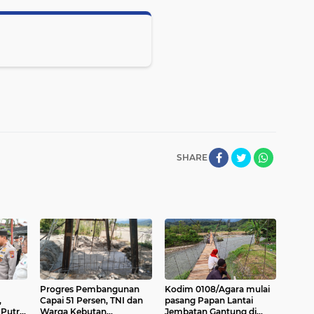
SHARE
Progres Pembangunan
Kodim 0108/Agara mulai
,
Capai 51 Persen, TNI dan
pasang Papan Lantai
Putra
Warga Kebutan
Jembatan Gantung di