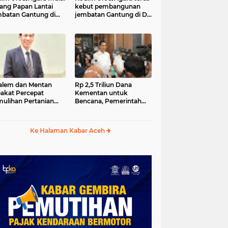
ang Papan Lantai
kebut pembangunan
batan Gantung di
jembatan Gantung di Ds.
a Ujung Agara
Kumbang Jaya, Aceh
Tenggara
lem dan Mentan
Rp 2,5 Triliun Dana
akat Percepat
Kementan untuk
ulihan Pertanian
Bencana, Pemerintah
h Pascabencana
Aceh kelola Rp 9,7 M
Ke Halaman Kabar Aceh